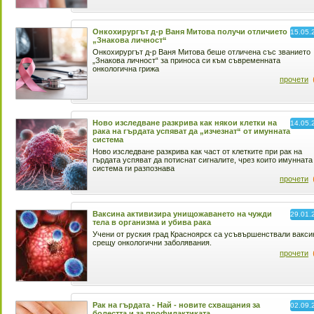
Онкохирургът д-р Ваня Митова получи отличието
15.05.
„Знакова личност“
Онкохирургът д-р Ваня Митова беше отличена със званието
„Знакова личност“ за приноса си към съвременната
онкологична грижа
прочети
Ново изследване разкрива как някои клетки на
14.05.
рака на гърдата успяват да „изчезнат“ от имунната
система
Ново изследване разкрива как част от клетките при рак на
гърдата успяват да потиснат сигналите, чрез които имунната
система ги разпознава
прочети
Ваксина активизира унищожаването на чужди
29.01.
тела в организма и убива рака
Учени от руския град Красноярск са усъвършенствали вакси
срещу онкологични заболявания.
прочети
Рак на гърдата - Най - новите схващания за
02.09.
болестта и за профилактиката