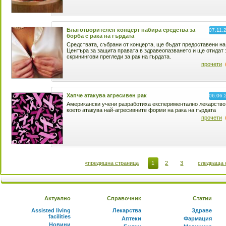
Благотворителен концерт набира средства за
07.11.
борба с рака на гърдата
Средствата, събрани от концерта, ще бъдат предоставени на
Центъра за защита правата в здравеопазването и ще отидат 
скринингови прегледи за рак на гърдата.
прочети
Хапче атакува агресивен рак
06.06.
Американски учени разработиха експериментално лекарство
което атакува най-агресивните форми на рака на гърдата
прочети
<предишна страница
1
2
3
следваща 
Актуално
Справочник
Статии
Assisted living
Лекарства
Здраве
facilities
Аптеки
Фармация
Новини