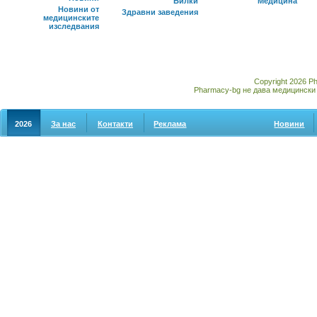
Билки
Медицина
Новини от
Здравни заведения
медицинските
изследвания
Copyright 2026 P
Pharmacy-bg не дава медицински 
2026
За нас
Контакти
Реклама
Новини