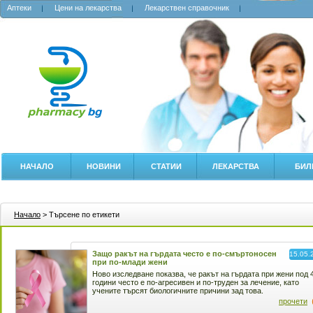
Аптеки
Цени на лекарства
Лекарствен справочник
НАЧАЛО
НОВИНИ
СТАТИИ
ЛЕКАРСТВА
БИЛ
Начало
> Търсене по етикети
Защо ракът на гърдата често е по-смъртоносен
15.05.
при по-млади жени
Ново изследване показва, че ракът на гърдата при жени под 
години често е по-агресивен и по-труден за лечение, като
учените търсят биологичните причини зад това.
прочети