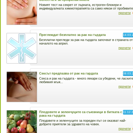
Новият тест на секрет от зърната, естроген-блокери и
индивидуалната химиотерапията са само някои от пробивите
прочети
Преглеждат безплатно за рак на гърдата
14.03.
Безплатни прегледи за рак на гърдата започват в страната от
началото на април.
прочети
Сексът предпазва от рак на гардата
08.03.
Секса и рак на гърдата - много лекари са убедени, че ласкит
любимия мъж...
прочети
Плодовете и зеленчуците са съюзници в битката с
11.12.
рака на гърдата
Плодовете и зеленчуците за пореден път се оказват най-
добрите приятели за здравето на човек.
прочети