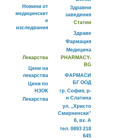
Новини от
Здравни
медицинскит
заведения
е
Статии
изследвания
Здраве
Фармация
Медицина
Лекарства
PHARMACY-
BG
Цени на
лекарства
ФАРМАСИ
БГ ООД
Цени по
НЗОК
гр. София, р-
н Слатина
Лекарства
ул. „Христо
Смирненски“
6, вх. А
тел. 0893 218
645