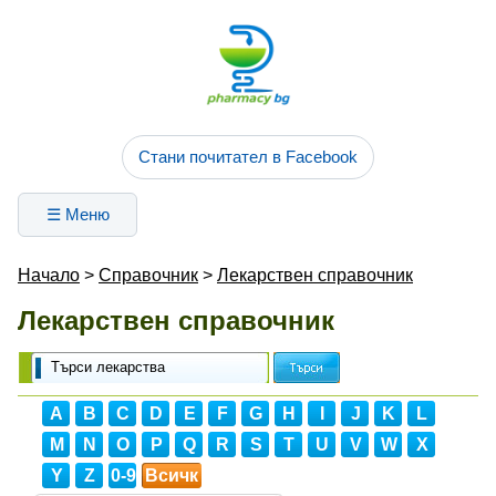
Стани почитател в Facebook
☰ Меню
Начало
>
Справочник
>
Лекарствен справочник
Лекарствен справочник
A
B
C
D
E
F
G
H
I
J
K
L
M
N
O
P
Q
R
S
T
U
V
W
X
Y
Z
0-9
Всичк