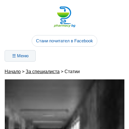
Стани почитател в Facebook
☰ Меню
Начало
>
За специалиста
> Статии