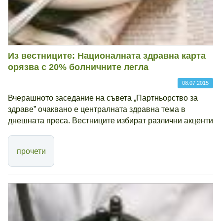
Из вестниците: Националната здравна карта
орязва с 20% болничните легла
08.07.2015
Вчерашното заседание на съвета „Партньорство за
здраве” очаквано е централната здравна тема в
днешната преса. Вестниците избират различни акценти
прочети