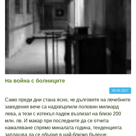
На война с болниците
06.06.2017
Само преди дни стана ясно, че дълговете на лечебните
заведения вече са надхвърлили половин милиард
лева, а тези с изтекъл падеж възлизат на близо 200
млн. лв. И макар при последните да се отчита
намаляване спрямо миналата година, тенденцията
заплашва да се обърне в най-близко бъдеще.