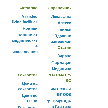
Актуално
Справочник
Assisted
Лекарства
living facilities
Аптеки
Новини
Билки
Новини от
Здравни
медицинскит
заведения
е
Статии
изследвания
Здраве
Фармация
Медицина
Лекарства
PHARMACY-
BG
Цени на
лекарства
ФАРМАСИ
БГ ООД
Цени по
НЗОК
гр. София, р-
н Слатина
Лекарства