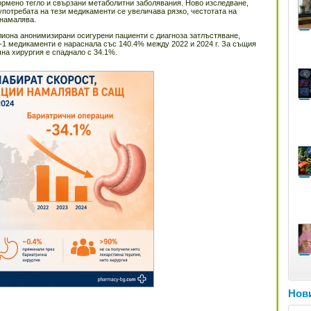
ормено тегло и свързани метаболитни заболявания. Ново изследване,
 употребата на тези медикаменти се увеличава рязко, честотата на
 намалява.
лиона анонимизирани осигурени пациенти с диагноза затлъстяване,
-1 медикаменти е нараснала със 140.4% между 2022 и 2024 г. За същия
на хирургия е спаднало с 34.1%.
Нови