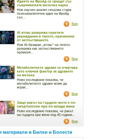
Идеите на Фройд се срещат със
съвременната мозъчна наука
Нов научен анализ свързва стари
психоаналитични идеи на Фройд
със...
Виж
AI атлас разкрива скритите
увреждания в тялото, причинени
от затлъстяването
Нов AI-базиран „атлас“ на тялото
разкрива как затлъстяването
променя...
Виж
Метаболитното здраве се очертава
като ключов фактор за здравето
на мозъка
Ново изследване показва, че
метаболитното здраве може да
играе...
Виж
Защо ракът на гърдата често е по-
смъртоносен при по-млади жени
Ново изследване показва, че ракът
на гърдата при жени под 40 години...
Виж
 материали в Билки и Болести