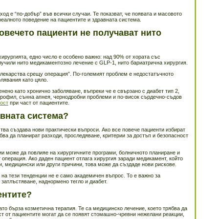
дход е “по-добър” във всички случаи. Те показват, че появата и масовото
реалното поведение на пациентите и здравната система.
овечето пациенти не получават нито
хирургията, едно число е особено важно: над 90% от хората със
лучили нито медикаментозно лечение с GLP-1, нито бариатрична хирургия.
 “лекарства срещу операция”. По-големият проблем е недостатъчното
лявания като цяло.
нено като хронично заболяване, въпреки че е свързано с диабет тип 2,
профил, сънна апнея, чернодробни проблеми и по-висок сърдечно-съдов
ост
при част от пациентите.
авната система?
тва създава нови практически въпроси. Ако все повече пациенти избират
ва да планират разходи, проследяване, критерии за достъп и безопасност
ии може да повлияе на хирургичните програми, болничното планиране и
 операция. Ако даден пациент отлага хирургия заради медикамент, който
, медицински или други причини, това може да създаде нови рискове.
 на тези тенденции не е само академичен въпрос. То е важно за
 затлъстяване, наднормено тегло и диабет.
ентите?
ато бърза козметична терапия. Те са медицинско лечение, което трябва да
ст от пациентите могат да се появят стомашно-чревни нежелани реакции,