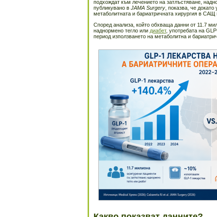
подхождат към лечението на затлъстяване, надн
публикувано в
JAMA Surgery
, показва, че докато
метаболитната и бариатричната хирургия в САЩ
Според анализа, който обхваща данни от 11.7 ми
наднормено тегло или
диабет
, употребата на GLP
период използването на метаболитна и бариатрич
Какво показват данните?