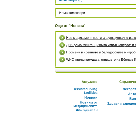
Коментари (0)
Няма коментари
Още от "Новини"
Нов медикамент постига функционално излек
ДНК-ремонтен ген „излиза извън контрол“ и 
Промени в чревните и белодробните микроби
WHO предупреждава: огнището на Ебола в К
Актуално
Справочн
Assisted living
Лекарс
facilities
Апте
Новини
Бил
Новини от
Здравни заведе
медицинските
изследвания