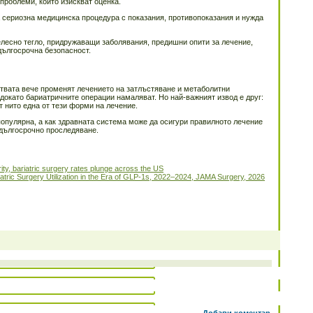
проблеми, които изискват оценка.
а сериозна медицинска процедура с показания, противопоказания и нужда
елесно тегло, придружаващи заболявания, предишни опити за лечение,
дългосрочна безопасност.
ствата вече променят лечението на затлъстяване и метаболитни
докато бариатричните операции намаляват. Но най-важният извод е друг:
т нито една от тези форми на лечение.
популярна, а как здравната система може да осигури правилното лечение
 дългосрочно проследяване.
ty, bariatric surgery rates plunge across the US
riatric Surgery Utilization in the Era of GLP-1s, 2022–2024, JAMA Surgery, 2026