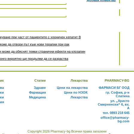
Добави коментар
уване при част от пациентите с хроничен хепатит B
може да отвори път към нови терапии при рак
 може да обяснят тежки странични ефекти на клозапин
онго вероятно ще продължи да се разраства
ик
Статии
Лекарства
PHARMACY-BG
тва
Здраве
Цени на лекарства
ФАРМАСИ БГ ООД
ки
Фармация
Цени по НЗОК
гр. София, р-н
Слатина
ки
Медицина
Лекарства
ул. „Христо
ния
Смирненски“ 6, вх.
А
тел. 0893 218 645
office@pharmacy-
bg.com
Copyright 2026 Pharmacy-bg Всички права запазени