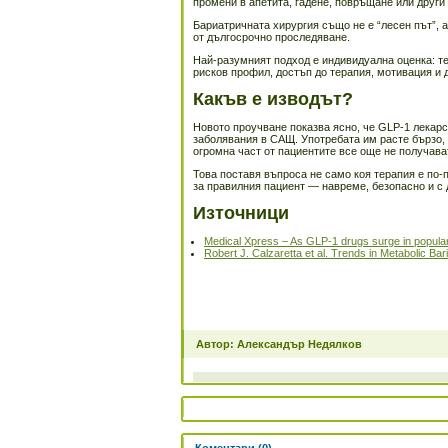
промени в апетита, гадене, повръщане или други 
Бариатричната хирургия също не е “лесен път”, 
от дългосрочно проследяване.
Най-разумният подход е индивидуална оценка: т
рисков профил, достъп до терапия, мотивация и 
Какъв е изводът?
Новото проучване показва ясно, че GLP-1 лекар
заболявания в САЩ. Употребата им расте бързо, 
огромна част от пациентите все още не получава
Това поставя въпроса не само коя терапия е по-
за правилния пациент — навреме, безопасно и с
Източници
Medical Xpress – As GLP-1 drugs surge in populari
Robert J. Calzaretta et al. Trends in Metabolic Ba
Автор: Александър Недялков