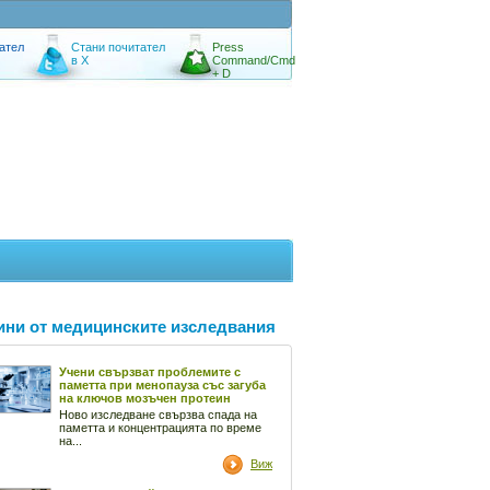
ател
Стани почитател
Press
в X
Command/Cmd
+ D
ини от медицинските изследвания
Учени свързват проблемите с
паметта при менопауза със загуба
на ключов мозъчен протеин
Ново изследване свързва спада на
паметта и концентрацията по време
на...
Виж