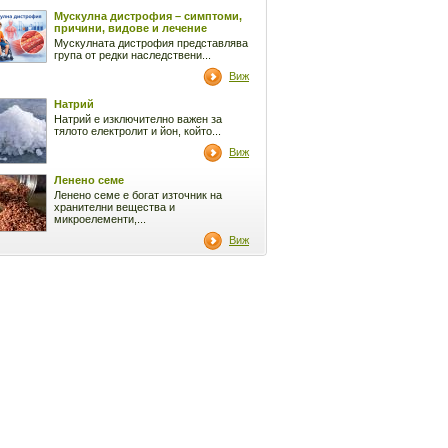
Мускулна дистрофия – симптоми,
причини, видове и лечение
Мускулната дистрофия представлява
група от редки наследствени...
Виж
Натрий
Натрий е изключително важен за
тялото електролит и йон, който...
Виж
Ленено семе
Ленено семе е богат източник на
хранителни вещества и
микроелементи,...
Виж