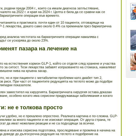
, родени преди 2004 г., които са имали диагноза затлъстяване,
лото на 2022 г. и края на 2024 г. Целта е била да се сравни как се
бариатричните операции във времето.
читанията и практиката: почти един от 10 пациенти, отговарящи на
LP-1 лекарства, докато само около 0.4% са преминали през бариатрична
оред анализа честотата на бариатричните операции намалява с
падът се ускорява до около 23%.
менят пазара на лечение на
о на естествения хормон GLP-1, който се отделя след хранене и участва
то за ситост. Тези лекарства забавят изпразването на стомаха, намаляват
овишени нива на кръвна захар.
ото, но и при пациенти с метаболитни проблеми като диабет тип 2,
 риск. При част от пациентите редукцията на теглото може да подобри
 липидни показатели.
ален заместител на хирургията. Бариатричната хирургия остава доказан
ване, особено когато има сериозни придружаващи заболявания и когато
и: не е толкова просто
учи удобно, но е прекалено опростено. Реалната картина е по-сложна. GLP-
емливи за много пациенти и не изискват операция. От друга страна, те
гат да имат нежелани реакции и не са подходящи за всички.
ивна и изисква сериозна подготовка, проследяване и промяна в начина на
да доведе до дългосрочна редукция на теглото и подобрение на