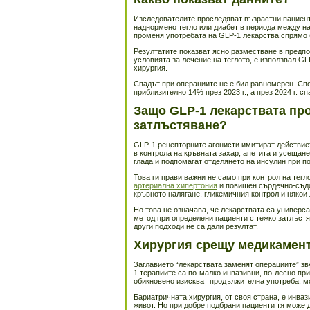
Изследователите проследяват възрастни пациенти
наднормено тегло или диабет в периода между нача
променя употребата на GLP-1 лекарства спрямо 
Резултатите показват ясно разместване в предпо
условията за лечение на теглото, е използвал G
хирургия.
Спадът при операциите не е бил равномерен. Сп
приблизително 14% през 2023 г., а през 2024 г. с
Защо GLP-1 лекарствата про
затлъстяване?
GLP-1 рецепторните агонисти имитират действиет
в контрола на кръвната захар, апетита и усещане
глада и подпомагат отделянето на инсулин при п
Това ги прави важни не само при контрол на тегл
артериална хипертония
и повишен сърдечно-съдов
кръвното налягане, гликемичния контрол и някои
Но това не означава, че лекарствата са универс
метод при определени пациенти с тежко затлъстя
други подходи не са дали резултат.
Хирургия срещу медикамент
Заглавието “лекарствата заменят операциите” зв
1 терапиите са по-малко инвазивни, по-лесно при
обикновено изискват продължителна употреба, мо
Бариатричната хирургия, от своя страна, е инваз
живот. Но при добре подбрани пациенти тя може 