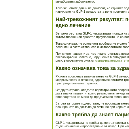
метаболитни заболявания.
Така че новите данни не доказват, че единият по
навлизане на GLP-1 лекарствата вече променят 
Най-тревожният резултат: п
едно лечение
Въпреки ръста на GLP-1 лекарствата и спада на 
затлъстяване или диабет в проучването не са по
Това означава, че основният проблем не е само
лечение на затлъстяването и метаболитните забо
При много пациенти затлъстяването остава подце
високо кръвно налягане, нарушения в липидния 
риск, включително риск от
сърдечна недостатъчн
Какво означава това за здр
Рязката промяна в използването на GLP-1 лекарс
медикаментозно лечение, здравните системи тряб
при продължителна терапия.
От друга страна, спадът в бариатричните операц
достъпа на пациенти, които реално имат нужда от
впоследствие не може да продължи по финансови
Затова авторите подчертават, че проследяването
планирането на достъпа до лечение при хора със
Какво трябва да знаят паци
GLP-1 лекарствата не трябва да се възприемат к
бъде назначено и проследявано от лекар. При ча