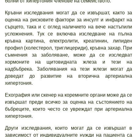
болни от хипертония членове на семейството.
Кръвни изследвания могат да се извършат, както за
оценка на рисковите фактори за инсулт и инфаркт на
сърцето, така и с оглед наличието на вече настъпили
усложнения. Тук се включва изследване на пълна
кръвна картина, електролити, креатинин, липиден
профил (холестерол, триглицериди), кръвна захар. При
съмнения за заболяване, може да се изследват
хормоните на щитовидната жлеза и тези на
надбъбрека. Заболявания на тези жлези могат да
доведат до развитие на вторична артериална
хипертония.
Ехография или скенер на коремните органи може да се
извършат преди всичко за оценка на състоянието на
бъбреците, които често се увреждат при артериална
хипертония.
Други изследвания, които могат да се извършат в
зависимост от индивидуалните нужди на пациента са