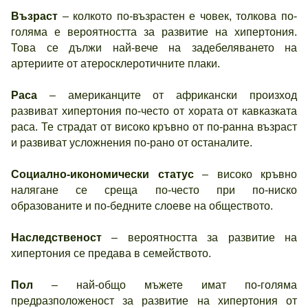
Възраст
– колкото по-възрастен е човек, толкова по-
голяма е вероятността за развитие на хипертония.
Това се дължи най-вече на задебеляването на
артериите от атеросклеротичните плаки.
Раса
– американците от африкански произход
развиват хипертония по-често от хората от кавказката
раса. Те страдат от високо кръвно от по-ранна възраст
и развиват усложнения по-рано от останалите.
Социално-икономически статус
– високо кръвно
налягане се среща по-често при по-ниско
образованите и по-бедните слоеве на обществото.
Наследственост
– вероятността за развитие на
хипертония се предава в семейството.
Пол
– най-общо мъжете имат по-голяма
предразположеност за развитие на хипертония от