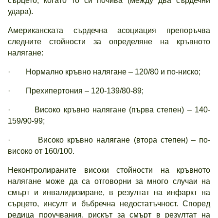
сърцето, когато то си почива (между два сърдечни
удара).
Американската сърдечна асоциация препоръчва
следните стойности за определяне на кръвното
налягане:
· Нормално кръвно налягане – 120/80 и по-ниско;
· Прехипертония – 120-139/80-89;
· Високо кръвно налягане (първа степен) – 140-
159/90-99;
· Високо кръвно налягане (втора степен) – по-
високо от 160/100.
Неконтролираните високи стойности на кръвното
налягане може да са отговорни за много случаи на
смърт и инвалидизиране, в резултат на инфаркт на
сърцето, инсулт и бъбречна недостатъчност. Според
редица проучвания, рискът за смърт в резултат на