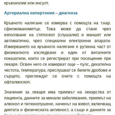
кръвоизлив или инсулт.
Артериална хипертония – диагноза
Кръвното налягане се измерва с помощта на т.нар.
сфигмоманометър. Това може да стане чрез
използване на стетоскоп (слушалки) и маншет или
автоматично, чрез специални електронни апарати.
Измерването на кръвното налягане е рутинна част от
физикалното изследване и един от виталните
показатели, които се регистрират при посещение при
лекаря. Освен него се измерват още – пулс, дихателна
честота, температура, преслушват се белите дробове и
сърцето, преглеждат се очите с помощта на
офталмоскоп.
Значение за лекаря има приемът на лекарства от
пациента, данните за минали заболявания, приемът на
алкохол и тютюнопушене, начинът на живот, включващ
диетата и физическата активност, а също и данните за