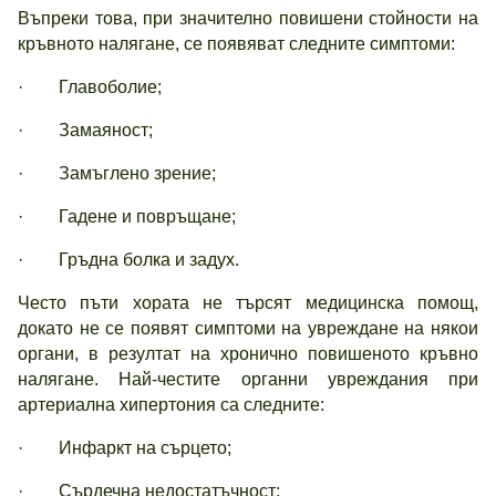
Въпреки това, при значително повишени стойности на
кръвното налягане, се появяват следните симптоми:
· Главоболие;
· Замаяност;
· Замъглено зрение;
· Гадене и повръщане;
· Гръдна болка и задух.
Често пъти хората не търсят медицинска помощ,
докато не се появят симптоми на увреждане на някои
органи, в резултат на хронично повишеното кръвно
налягане. Най-честите органни увреждания при
артериална хипертония са следните:
· Инфаркт на сърцето;
· Сърдечна недостатъчност;