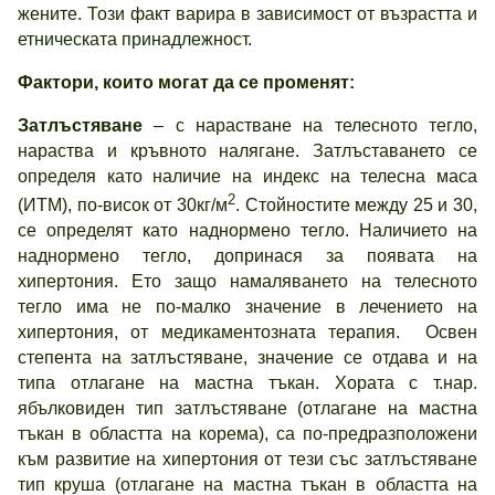
жените. Този факт варира в зависимост от възрастта и
етническата принадлежност.
Фактори, които могат да се променят:
Затлъстяване
– с нарастване на телесното тегло,
нараства и кръвното налягане. Затлъставането се
определя като наличие на индекс на телесна маса
2
(ИТМ), по-висок от 30кг/м
. Стойностите между 25 и 30,
се определят като наднормено тегло. Наличието на
наднормено тегло, допринася за появата на
хипертония. Ето защо намаляването на телесното
тегло има не по-малко значение в лечението на
хипертония, от медикаментозната терапия. Освен
степента на затлъстяване, значение се отдава и на
типа отлагане на мастна тъкан. Хората с т.нар.
ябълковиден тип затлъстяване (отлагане на мастна
тъкан в областта на корема), са по-предразположени
към развитие на хипертония от тези със затлъстяване
тип круша (отлагане на мастна тъкан в областта на