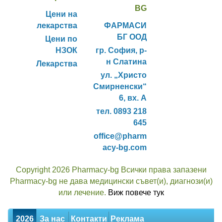
BG
Цени на
лекарства
ФАРМАСИ
БГ ООД
Цени по
НЗОК
гр. София, р-
н Слатина
Лекарства
ул. „Христо
Смирненски“
6, вх. А
тел. 0893 218
645
office@pharm
acy-bg.com
Copyright 2026 Pharmacy-bg Всички права запазени
Pharmacy-bg не дава медицински съвет(и), диагнози(и)
или лечение.
Виж повече тук
2026
За нас
Контакти
Реклама