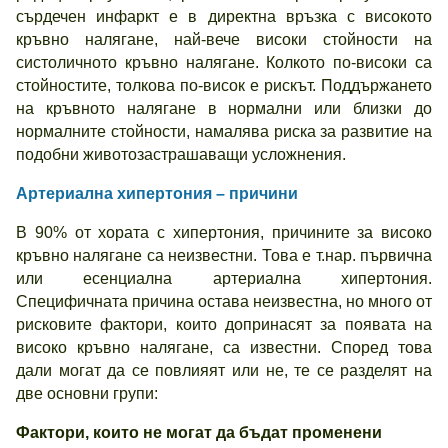
сърдечен инфаркт е в директна връзка с високото
кръвно налягане, най-вече високи стойности на
систоличното кръвно налягане. Колкото по-високи са
стойностите, толкова по-висок е рискът. Поддържането
на кръвното налягане в нормални или близки до
нормалните стойности, намалява риска за развитие на
подобни животозастрашаващи усложнения.
Артериална хипертония – причини
В 90% от хората с хипертония, причините за високо
кръвно налягане са неизвестни. Това е т.нар. първична
или есенциална артериална хипертония.
Специфичната причина остава неизвестна, но много от
рисковите фактори, които допринасят за появата на
високо кръвно налягане, са известни. Според това
дали могат да се повлияят или не, те се разделят на
две основни групи:
Фактори, които не могат да бъдат променени