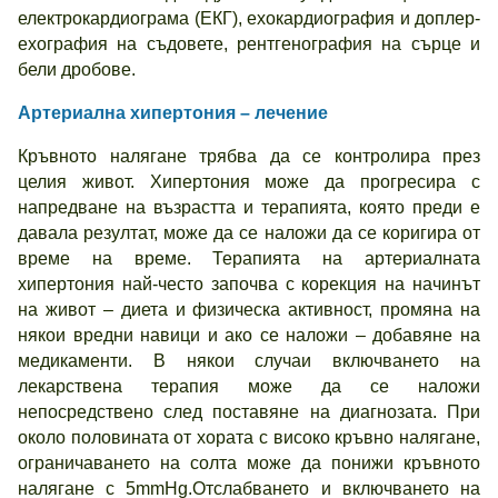
електрокардиограма (ЕКГ), ехокардиография и доплер-
ехография на съдовете, рентгенография на сърце и
бели дробове.
Артериална хипертония – лечение
Кръвното налягане трябва да се контролира през
целия живот. Хипертония може да прогресира с
напредване на възрастта и терапията, която преди е
давала резултат, може да се наложи да се коригира от
време на време. Терапията на артериалната
хипертония най-често започва с корекция на начинът
на живот – диета и физическа активност, промяна на
някои вредни навици и ако се наложи – добавяне на
медикаменти. В някои случаи включването на
лекарствена терапия може да се наложи
непосредствено след поставяне на диагнозата. При
около половината от хората с високо кръвно налягане,
ограничаването на солта може да понижи кръвното
налягане с 5mmHg.Отслабването и включването на