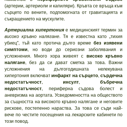
(артерии, артериоли и капиляри). Кръвта се връща към
сърцето по вените, подпомогната от гравитацията и
съкращението на мускулите.
Артериална хипертония
е медицинският термин за
високо кръвно налягане
. Тя е известна като „тихия
убиец”, тъй като протича дълго време
без изявени
симптоми
, но води до сериозни заболявания и
усложнения. Много хора живеят с
високо кръвно
налягане
, без да си дават сметка за това. Важни
усложнения на дългогодишната нелекувана
хипертония включват
инфаркт на сърцето
,
сърдечна
недостатъчност
,
инсулт
,
бъбречна
недостатъчност
, периферна съдова болест и
аневризма на аортата. Усведомеността на обществото
за същността на високото кръвно налягане и неговите
рискове, постепенно нараства. За това се съди най-
вече по честите посещения на лекарските кабинети по
този повод.