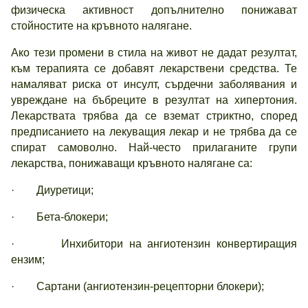
физическа активност допълнително понижават
стойностите на кръвното налягане.
Ако тези промени в стила на живот не дадат резултат,
към терапията се добавят лекарствени средства. Те
намаляват риска от инсулт, сърдечни заболявания и
увреждане на бъбреците в резултат на хипертония.
Лекарствата трябва да се вземат стриктно, според
предписанието на лекуващия лекар и не трябва да се
спират самоволно. Най-често прилаганите групи
лекарства, понижаващи кръвното налягане са:
· Диуретици;
· Бета-блокери;
· Инхибитори на ангиотензин конвертиращия
ензим;
· Сартани (ангиотензин-рецепторни блокери);