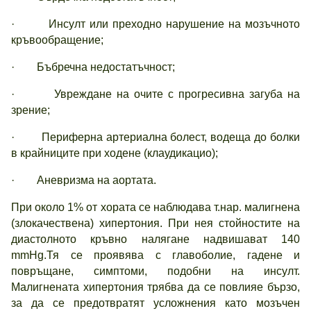
· Инсулт или преходно нарушение на мозъчното
кръвообращение;
· Бъбречна недостатъчност;
· Увреждане на очите с прогресивна загуба на
зрение;
· Периферна артериална болест, водеща до болки
в крайниците при ходене (клаудикацио);
· Аневризма на аортата.
При около 1% от хората се наблюдава т.нар. малигнена
(злокачествена) хипертония. При нея стойностите на
диастолното кръвно налягане надвишават 140
mmHg.Тя се проявява с главоболие, гадене и
повръщане, симптоми, подобни на инсулт.
Малигнената хипертония трябва да се повлияе бързо,
за да се предотвратят усложнения като мозъчен