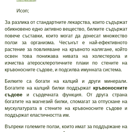
Исоп;
За разлика от стандартните лекарства, които съдържат
обикновено едно активно вещество, билките съдържат
повече съставки, които могат да донесат множество
ползи за организма. Чесънът е най-ефективното
растение за повлияване на кръвното налягане, който
освен това понижава нивата на холестерола и
изчиства атеросклеротичните плаки по стените на
кръвоносните съдове, и подсилва имунната система.
Билките са богати на калций и други минерали.
Богатите на калций билки поддържат
кръвоносните
съдове
и сърдечната функция. От друга страна
богатите на магнезий билки, спомагат за отпускане на
мускулатурата в стените на кръвоносните съдове и
поддържат еластичността им.
Въпреки големите ползи, които имат за поддържане на