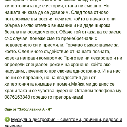
хипертонията ще е история, стана ни смешно. Но
нашата ни каза да се доверим. След това отново
потърсихме въпросния лечител, който в началото ни
обърна изключително внимание и ни даде широка
безплатна осведоменост. Обаче той отказа да се заеме
със случая, понеже сме го пренебрегнали с
недоверието си и присмяли. Горчиво съжалявахме за
което. След много съдействие от нашата позната,
човека направи компромис.Приготви ни лекарство и ни
определи специален режим на хранене, който ако
нарушим, лечението приключва едностранно. И на нас
не ни се вярваше, но на двадесетия ден от
хипертонията нямаше и помен.Майка ми до днес се
храни така и се чувства чудесно! Оставям телефона му:
0876163848 горещо го препоръчвам!
Още от "Заболявания А - Я"
Мускулна дистрофия – симптоми, причини, видове и
лечение