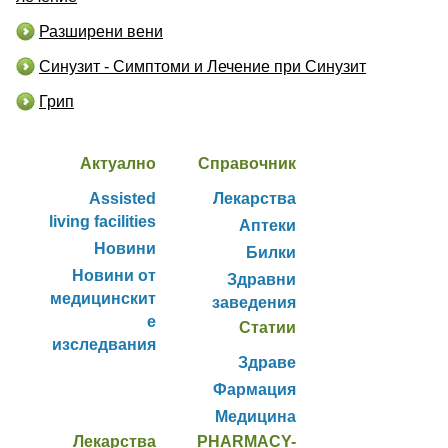
Разширени вени
Синузит - Симптоми и Лечение при Синузит
Грип
Актуално
Справочник
Assisted
Лекарства
living facilities
Аптеки
Новини
Билки
Новини от
Здравни
медицинскит
заведения
е
Статии
изследвания
Здраве
Фармация
Медицина
Лекарства
PHARMACY-