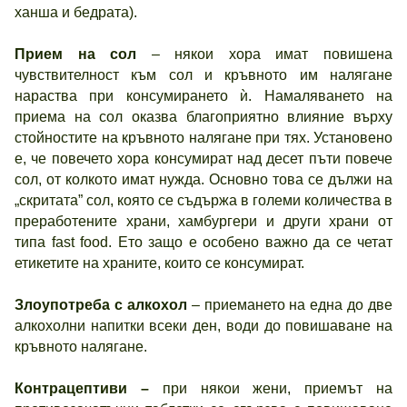
ханша и бедрата).
Прием на сол
– някои хора имат повишена
чувствителност към сол и кръвното им налягане
нараства при консумирането ѝ. Намаляването на
приема на сол оказва благоприятно влияние върху
стойностите на кръвното налягане при тях. Установено
е, че повечето хора консумират над десет пъти повече
сол, от колкото имат нужда. Основно това се дължи на
„скритата” сол, която се съдържа в големи количества в
преработените храни, хамбургери и други храни от
типа fast food. Ето защо е особено важно да се четат
етикетите на храните, които се консумират.
Злоупотреба с алкохол
– приемането на една до две
алкохолни напитки всеки ден, води до повишаване на
кръвното налягане.
Контрацептиви –
при някои жени, приемът на