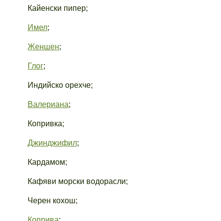
Кайенски пипер;
Имел
;
Женшен
;
Глог
;
Индийско орехче;
Валериана
;
Копривка;
Джинджифил
;
Кардамом;
Кафяви морски водорасли;
Черен кохош;
Коприва
;