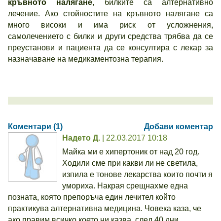
кръвното налягане
, билките са алтернативно
лечение. Ако стойностите на кръвното налягане са
много високи и има риск от усложнения,
самолечението с билки и други средства трябва да се
преустанови и пациента да се консултира с лекар за
назначаване на медикаментозна терапия.
Коментари (1)
Добави коментар
Надето Д.
| 22.03.2017 10:18
Майка ми е хипертоник от над 20 год.
Ходили сме при какви ли не светила,
изпила е тонове лекарства които почти я
умориха. Накрая срещнахме една
позната, която препоръча един лечител който
практикува алтернативна медицина. Човека каза, че
ако правим всичко което ни казва, след 40 дни