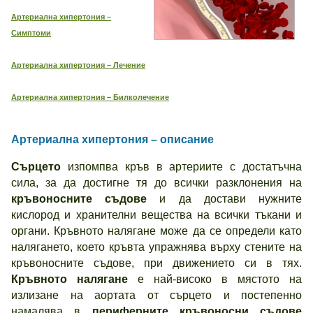
Артериална хипертония –
Симптоми
Артериална хипертония – Лечение
Артериална хипертония – Билколечение
Артериална хипертония – описание
Сърцето
изпомпва кръв в артериите с достатъчна
сила, за да достигне тя до всички разклонения на
кръвоносните съдове
и да достави нужните
кислород и хранителни вещества на всички тъкани и
органи. Кръвното налягане може да се определи като
налягането, което кръвта упражнява върху стените на
кръвоносните съдове, при движението си в тях.
Кръвното налягане
е най-високо в мястото на
излизане на аортата от сърцето и постепенно
намалява в
периферните кръвоносни съдове