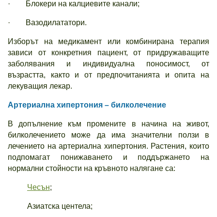
· Блокери на калциевите канали;
· Вазодилататори.
Изборът на медикамент или комбинирана терапия
зависи от конкретния пациент, от придружаващите
заболявания и индивидуална поносимост, от
възрастта, както и от предпочитанията и опита на
лекуващия лекар.
Артериална хипертония – билколечение
В допълнение към промените в начина на живот,
билколечението може да има значителни ползи в
лечението на артериална хипертония. Растения, които
подпомагат понижаването и поддържането на
нормални стойности на кръвното налягане са:
Чесън
;
Азиатска центела;