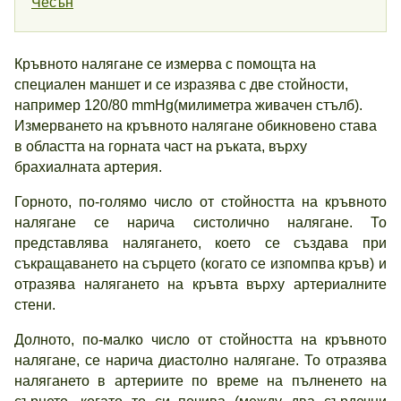
Чесън
Кръвното налягане се измерва с помощта на
специален маншет и се изразява с две стойности,
например 120/80 mmНg(милиметра живачен стълб).
Измерването на кръвното налягане обикновено става
в областта на горната част на ръката, върху
брахиалната артерия.
Горното, по-голямо число от стойността на кръвното
налягане се нарича систолично налягане. То
представлява налягането, което се създава при
съкращаването на сърцето (когато се изпомпва кръв) и
отразява налягането на кръвта върху артериалните
стени.
Долното, по-малко число от стойността на кръвното
налягане, се нарича диастолно налягане. То отразява
налягането в артериите по време на пълненето на