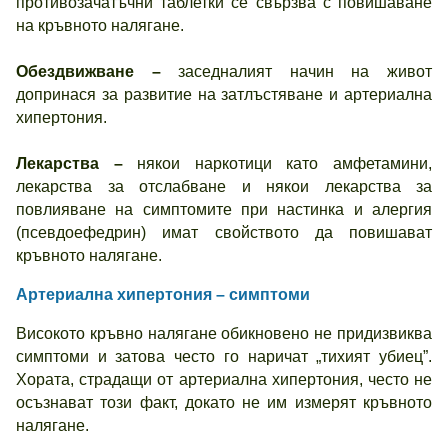
противозачатъчни таблетки се свързва с повишаване
на кръвното налягане.
Обездвижване –
заседналият начин на живот
допринася за развитие на затлъстяване и артериална
хипертония.
Лекарства –
някои наркотици като амфетамини,
лекарства за отслабване и някои лекарства за
повлияване на симптомите при настинка и алергия
(псевдоефедрин) имат свойството да повишават
кръвното налягане.
Артериална хипертония – симптоми
Високото кръвно налягане обикновено не придизвиква
симптоми и затова често го наричат „тихият убиец”.
Хората, страдащи от артериална хипертония, често не
осъзнават този факт, докато не им измерят кръвното
налягане.