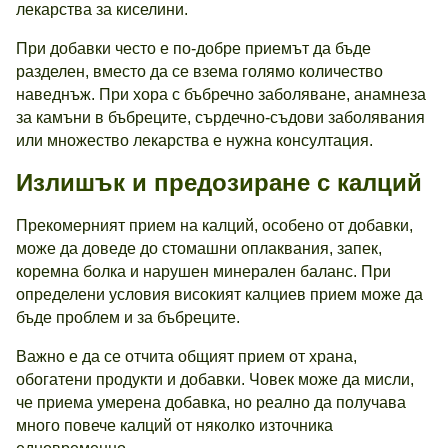
лекарства за киселини.
При добавки често е по-добре приемът да бъде
разделен, вместо да се взема голямо количество
наведнъж. При хора с бъбречно заболяване, анамнеза
за камъни в бъбреците, сърдечно-съдови заболявания
или множество лекарства е нужна консултация.
Излишък и предозиране с калций
Прекомерният прием на калций, особено от добавки,
може да доведе до стомашни оплаквания, запек,
коремна болка и нарушен минерален баланс. При
определени условия високият калциев прием може да
бъде проблем и за бъбреците.
Важно е да се отчита общият прием от храна,
обогатени продукти и добавки. Човек може да мисли,
че приема умерена добавка, но реално да получава
много повече калций от няколко източника