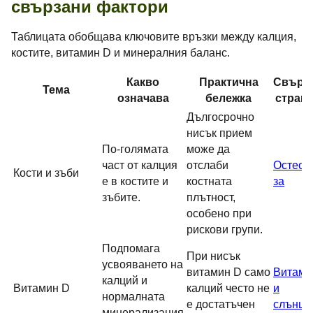
свързани фактори
Таблицата обобщава ключовите връзки между калция,
костите, витамин D и минералния баланс.
Какво
Практична
Свърз
Тема
означава
бележка
стран
Дългосрочно
нисък прием
По-голямата
може да
част от калция
отслаби
Остеоп
Кости и зъби
е в костите и
костната
за
зъбите.
плътност,
особено при
рискови групи.
Подпомага
При нисък
усвояването на
витамин D само
Витами
калций и
Витамин D
калций често не
и
нормалната
е достатъчен
слънце
минерализация