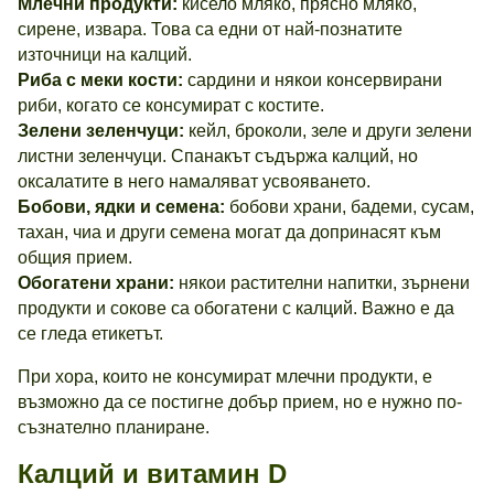
Млечни продукти:
кисело мляко, прясно мляко,
сирене, извара. Това са едни от най-познатите
източници на калций.
Риба с меки кости:
сардини и някои консервирани
риби, когато се консумират с костите.
Зелени зеленчуци:
кейл, броколи, зеле и други зелени
листни зеленчуци. Спанакът съдържа калций, но
оксалатите в него намаляват усвояването.
Бобови, ядки и семена:
бобови храни, бадеми, сусам,
тахан, чиа и други семена могат да допринасят към
общия прием.
Обогатени храни:
някои растителни напитки, зърнени
продукти и сокове са обогатени с калций. Важно е да
се гледа етикетът.
При хора, които не консумират млечни продукти, е
възможно да се постигне добър прием, но е нужно по-
съзнателно планиране.
Калций и витамин D