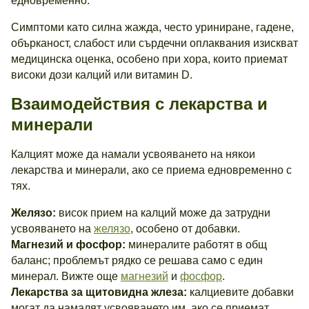
едновременно.
Симптоми като силна жажда, често уриниране, гадене,
обърканост, слабост или сърдечни оплаквания изискват
медицинска оценка, особено при хора, които приемат
високи дози калций или витамин D.
Взаимодействия с лекарства и
минерали
Калцият може да намали усвояването на някои
лекарства и минерали, ако се приема едновременно с
тях.
Желязо:
висок прием на калций може да затрудни
усвояването на
желязо
, особено от добавки.
Магнезий и фосфор:
минералите работят в общ
баланс; проблемът рядко се решава само с един
минерал. Вижте още
магнезий
и
фосфор
.
Лекарства за щитовидна жлеза:
калциевите добавки
могат да намалят усвояването им, ако се приемат