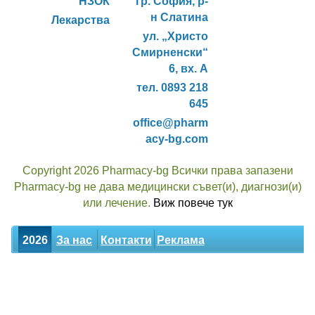
НЗОК
гр. София, р-
н Слатина
Лекарства
ул. „Христо
Смирненски“
6, вх. А
тел. 0893 218
645
office@pharm
acy-bg.com
Copyright 2026 Pharmacy-bg Всички права запазени
Pharmacy-bg не дава медицински съвет(и), диагнози(и)
или лечение.
Виж повече тук
2026
За нас
Контакти
Реклама
Новини
Статии
Билки
Декларация за поверителност