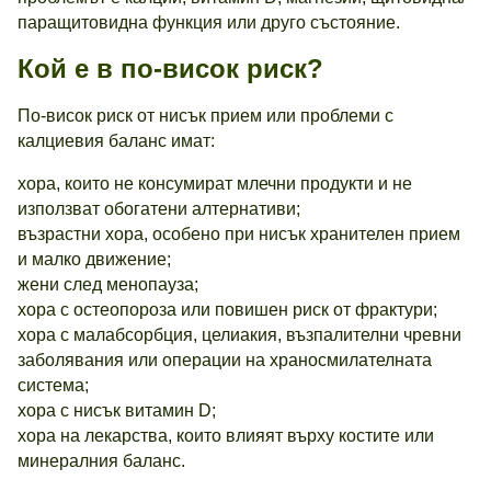
паращитовидна функция или друго състояние.
Кой е в по-висок риск?
По-висок риск от нисък прием или проблеми с
калциевия баланс имат:
хора, които не консумират млечни продукти и не
използват обогатени алтернативи;
възрастни хора, особено при нисък хранителен прием
и малко движение;
жени след менопауза;
хора с остеопороза или повишен риск от фрактури;
хора с малабсорбция, целиакия, възпалителни чревни
заболявания или операции на храносмилателната
система;
хора с нисък витамин D;
хора на лекарства, които влияят върху костите или
минералния баланс.