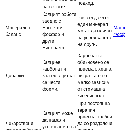
подход.
на костите.
Калцият работи
Високи дози от
заедно с
един минерал
Минерален
магнезий,
Магнез
могат да влияят
баланс
фосфор и
Фосфо
на усвояването
други
на други.
минерали.
Карбонатът
Калциев
обикновено се
карбонат и
приема с храна;
Добавки
калциев цитрат
цитратът е по-
—
са чести
малко зависим
форми.
от стомашна
киселинност.
При постоянна
терапия
Калцият може
приемът трябва
да намали
Лекарствени
да се раздалечи
усвояването на
—