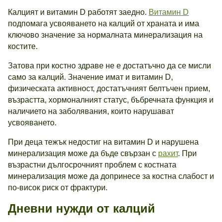
Калцият и витамин D работят заедно.
Витамин D
подпомага усвояването на калций от храната и има
ключово значение за нормалната минерализация на
костите.
Затова при костно здраве не е достатъчно да се мисли
само за калций. Значение имат и витамин D,
физическата активност, достатъчният белтъчен прием,
възрастта, хормоналният статус, бъбречната функция и
наличието на заболявания, които нарушават
усвояването.
При деца тежък недостиг на витамин D и нарушена
минерализация може да бъде свързан с
рахит
. При
възрастни дългосрочният проблем с костната
минерализация може да допринесе за костна слабост и
по-висок риск от фрактури.
Дневни нужди от калций