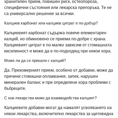
хранителен прием, повишен риск, остеопороза,
специфични състояния или лекарска препоръка. Те не
са универсално решение за всички.
Калциев карбонат или калциев цитрат е по-добър?
Калциевият карбонат съдържа повече елементарен
калций, но обикновено се приема по-добре с храна.
Калциевият цитрат е по-малко зависим от стомашната
киселинност и може да е по-подходящ при някои хора.
Може ли да се прекали с калций?
Да. Прекомерният прием, особено от добавки, може да
причини стомашни оплаквания, запек, нарушен
минерален баланс и при определени хора проблеми с
бъбреците.
С кои лекарства може да взаимодейства калцият?
Калциевите добавки могат да намалят усвояването на
някои лекарства, включително лекарства за щитовидна