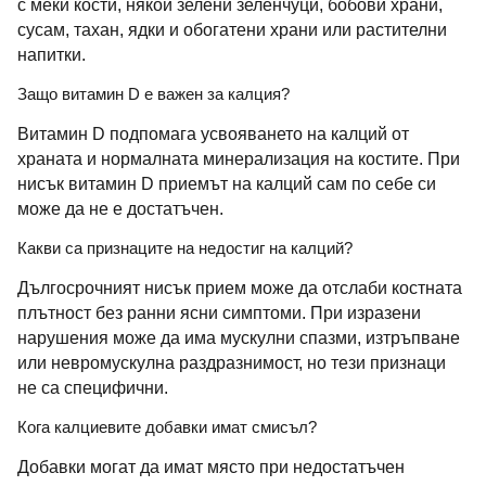
с меки кости, някои зелени зеленчуци, бобови храни,
сусам, тахан, ядки и обогатени храни или растителни
напитки.
Защо витамин D е важен за калция?
Витамин D подпомага усвояването на калций от
храната и нормалната минерализация на костите. При
нисък витамин D приемът на калций сам по себе си
може да не е достатъчен.
Какви са признаците на недостиг на калций?
Дългосрочният нисък прием може да отслаби костната
плътност без ранни ясни симптоми. При изразени
нарушения може да има мускулни спазми, изтръпване
или невромускулна раздразнимост, но тези признаци
не са специфични.
Кога калциевите добавки имат смисъл?
Добавки могат да имат място при недостатъчен