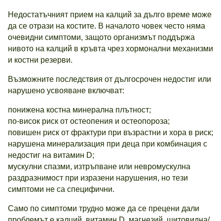
Недостатъчният прием на калций за дълго време може
да се отрази на костите. В началото човек често няма
очевидни симптоми, защото организмът поддържа
нивото на калций в кръвта чрез хормонални механизми
и костни резерви.
Възможните последствия от дългосрочен недостиг или
нарушено усвояване включват:
понижена костна минерална плътност;
по-висок риск от остеопения и остеопороза;
повишен риск от фрактури при възрастни и хора в риск;
нарушена минерализация при деца при комбинация с
недостиг на витамин D;
мускулни спазми, изтръпване или невромускулна
раздразнимост при изразени нарушения, но тези
симптоми не са специфични.
Само по симптоми трудно може да се прецени дали
проблемът е калций, витамин D, магнезий, щитовидна/