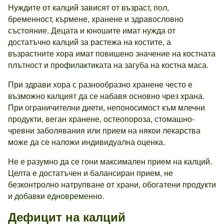
Нуждите от калций зависят от възраст, пол,
бременност, кърмене, хранене и здравословно
състояние. Децата и юношите имат нужда от
достатъчно калций за растежа на костите, а
възрастните хора имат повишено значение на костната
плътност и профилактиката на загуба на костна маса.
При здрави хора с разнообразно хранене често е
възможно калцият да се набавя основно чрез храна.
При ограничителни диети, непоносимост към млечни
продукти, веган хранене, остеопороза, стомашно-
чревни заболявания или прием на някои лекарства
може да се наложи индивидуална оценка.
Не е разумно да се гони максимален прием на калций.
Целта е достатъчен и балансиран прием, не
безконтролно натрупване от храни, обогатени продукти
и добавки едновременно.
Дефицит на калций