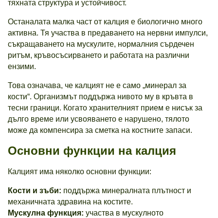
тяхната структура и устойчивост.
Останалата малка част от калция е биологично много
активна. Тя участва в предаването на нервни импулси,
съкращаването на мускулите, нормалния сърдечен
ритъм, кръвосъсирването и работата на различни
ензими.
Това означава, че калцият не е само „минерал за
кости“. Организмът поддържа нивото му в кръвта в
тесни граници. Когато хранителният прием е нисък за
дълго време или усвояването е нарушено, тялото
може да компенсира за сметка на костните запаси.
Основни функции на калция
Калцият има няколко основни функции:
Кости и зъби:
поддържа минералната плътност и
механичната здравина на костите.
Мускулна функция:
участва в мускулното