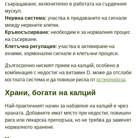
съкращаване, включително в работата на сърдечния
мускул.
Нервна система:
участва в предаването на сигнали
между нервните клетки.
Кръвосъсирване:
необходим е за нормалния процес
на съсирване.
Клетъчна регулация:
участва в активиране на
ензими, хормонални сигнали и клетъчни процеси.
Дългосрочно ниският прием на калций, особено в
комбинация с недостиг на витамин D, може да отслаби
костната система и да повиши риска от
остеопороза
.
Храни, богати на калций
Най-практичният начин за набавяне на калций е чрез
храната. Добавките имат място при недостиг, повишен
риск или лекарска препоръка, но не трябва да заменят
нормалното хранене.