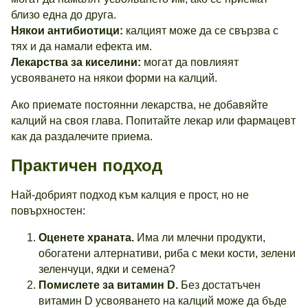
близо една до друга.
Някои антибиотици:
калцият може да се свързва с
тях и да намали ефекта им.
Лекарства за киселини:
могат да повлияят
усвояването на някои форми на калций.
Ако приемате постоянни лекарства, не добавяйте
калций на своя глава. Попитайте лекар или фармацевт
как да раздалечите приема.
Практичен подход
Най-добрият подход към калция е прост, но не
повърхностен:
Оценете храната.
Има ли млечни продукти,
обогатени алтернативи, риба с меки кости, зелени
зеленчуци, ядки и семена?
Помислете за витамин D.
Без достатъчен
витамин D усвояването на калций може да бъде