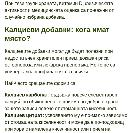
При тези групи храната, витамин D, физическата
активност и медицинската оценка са по-важни от
случайно избрана добавка.
Калциеви добавки: кога имат
място?
Калциевите добавки могат да бъдат полезни при
недостатъчен хранителен прием, доказан риск,
остеопороза или лекарска препоръка. Но те не са
универсална профилактика за всички.
Най-често срещаните форми са:
Калциев карбонат:
съдържа повече елементарен
калций, но обикновено се приема по-добре с храна,
защото зависи повече от стомашната киселинност.
Калциев цитрат:
усвояването му е по-малко зависимо
от стомашната киселинност и може да е по-подходящ
при хора с намалена киселинност или прием на