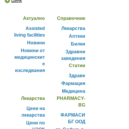
Цинк
Актуално
Справочник
Assisted
Лекарства
living facilities
Аптеки
Новини
Билки
Новини от
Здравни
медицинскит
заведения
е
Статии
изследвания
Здраве
Фармация
Медицина
Лекарства
PHARMACY-
BG
Цени на
лекарства
ФАРМАСИ
БГ ООД
Цени по