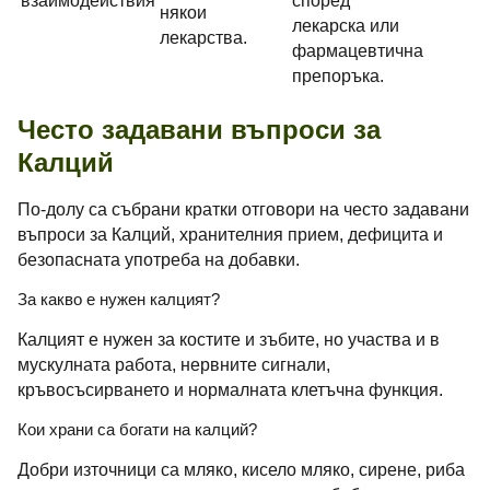
взаимодействия
според
някои
лекарска или
лекарства.
фармацевтична
препоръка.
Често задавани въпроси за
Калций
По-долу са събрани кратки отговори на често задавани
въпроси за Калций, хранителния прием, дефицита и
безопасната употреба на добавки.
За какво е нужен калцият?
Калцият е нужен за костите и зъбите, но участва и в
мускулната работа, нервните сигнали,
кръвосъсирването и нормалната клетъчна функция.
Кои храни са богати на калций?
Добри източници са мляко, кисело мляко, сирене, риба