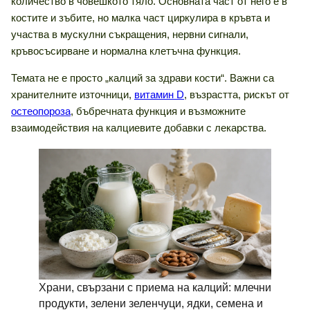
количество в човешкото тяло. Основната част от него е в
костите и зъбите, но малка част циркулира в кръвта и
участва в мускулни съкращения, нервни сигнали,
кръвосъсирване и нормална клетъчна функция.
Темата не е просто „калций за здрави кости“. Важни са
хранителните източници,
витамин D
, възрастта, рискът от
остеопороза
, бъбречната функция и възможните
взаимодействия на калциевите добавки с лекарства.
Храни, свързани с приема на калций: млечни
продукти, зелени зеленчуци, ядки, семена и