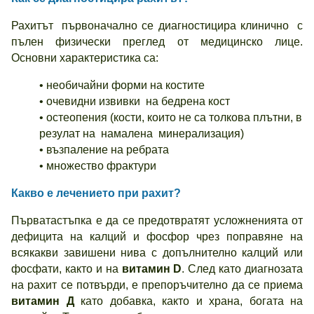
Рахитът първоначално се диагностицира клинично с
пълен физически преглед от медицинско лице.
Основни характеристика са:
• необичайни форми на костите
• очевидни извивки на бедрена кост
• остеопения (кости, които не са толкова плътни, в
резулат на намалена минерализация)
• възпаление на ребрата
• множество фрактури
Какво е лечението при рахит?
Първатастъпка е да се предотвратят усложненията от
дефицита на калций и фосфор чрез поправяне на
всякакви завишени нива с допълнително калций или
фосфати, както и на
витамин D
. След като диагнозата
на рахит се потвърди, е препоръчително да се приема
витамин Д
като добавка, както и храна, богата на