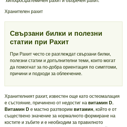
хипофосфатемичен рахит и бъбречен рахит.
Хранителен рахит
Свързани билки и полезни
статии при Рахит
При Рахит често се разглеждат свързани билки,
полезни статии и допълнителни теми, които могат
да помогнат за по-добра ориентация по симптоми,
причини и подходи за облекчение.
Хранителният рахит, известен още като остеомалация
е състояние, причинено от недостиг на
витамин D.
Витамин D
е мастно разтворим
витамин
, който е от
съществено значение за нормалното формиране на
костите и зъбите и е необходим за правилното