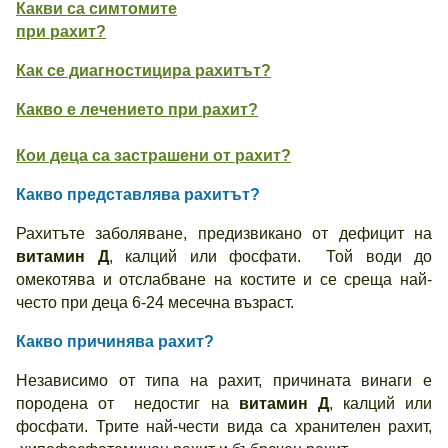
Какви са симтомите
при рахит?
Как се диагностицира рахитът?
Какво е лечението при рахит?
Кои деца са застрашени от рахит?
Какво представлява рахитът?
Рахитъте заболяване, предизвикано от дефицит на
витамин Д
, калций или фосфати. Той води до
омекотява и отслабване на костите и се среща най-
често при деца 6-24 месечна възраст.
Какво причинява рахит?
Независимо от типа на рахит, причината винаги е
породена от недостиг на
витамин Д
, калций или
фосфати. Трите най-чести вида са хранителен рахит,