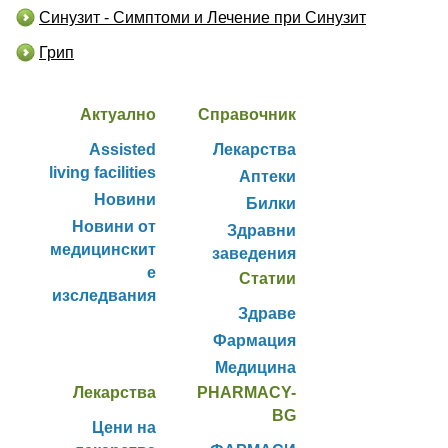
Синузит - Симптоми и Лечение при Синузит
Грип
Актуално
Справочник
Assisted
Лекарства
living facilities
Аптеки
Новини
Билки
Новини от
Здравни
медицинскит
заведения
е
Статии
изследвания
Здраве
Фармация
Медицина
Лекарства
PHARMACY-
BG
Цени на