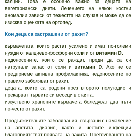
калций. Това е особено важно за децата на
вегетариански диети. Лечението на някои костни
аномалии зависи от тежестта на случая и може да се
изисква оценката на ортопед.
Кои деца са застрашени от рахит?
кърмачетата, които растат усилено и имат по-големи
нужди от калциево-фосфорни соли и от
витамин D
.
недоносените, които се раждат, преди да са си
натрупали запас от соли и
витамин D
. Ако не се
предприеме активна профилактика, недоносените по
правило заболяват от рахит.
децата, които са родени през второто полугодие и
прекарват първите си месеци в стаята.
изкуствено хранените кърмачета боледуват два пъти
пo-често от рахит.
Продължителните заболявания, свързани с намаление
на апетита, диария, както и честите инфекции
благоприятстват появата на рахита. Претрупването на