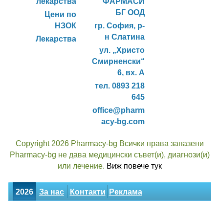
лекарства
ФАРМАСИ
БГ ООД
Цени по
НЗОК
гр. София, р-
н Слатина
Лекарства
ул. „Христо
Смирненски“
6, вх. А
тел. 0893 218
645
office@pharm
acy-bg.com
Copyright 2026 Pharmacy-bg Всички права запазени
Pharmacy-bg не дава медицински съвет(и), диагнози(и)
или лечение.
Виж повече тук
2026
За нас
Контакти
Реклама
Новини
Статии
Билки