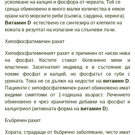
усвояване на калция и фосфора от червата. Той се
среща обикновено в много малки количества в някои
храни като морските риби (сьомга, сардина, херинга).
Витамин D
естествено се синтезира от клетките на
кожата в резултат на излагане на слънчеви лъчи.
Хипофосфатемичен рахит
Хипофосфатемичният рахит е причинен от ниски нива
на фосфат. Костите стават болезнено меки и
еластични. Засегнатият индивид е в състояние да
поеме фосфат и калций, но фосфатът се губи с
урината. Това не се дължи на недостиг на
витамин D
.
Пациенти с хипофосфатемичен рахит обикновено имат
видими симптоми от 1-годишна възраст. Лечението
обикновено е чрез хранителни добавки на фосфат и
калцитриол (активната форма на
витамин D
).
Бъбречен рахит
Хората, страдащи от бъбречно заболяване, често имат