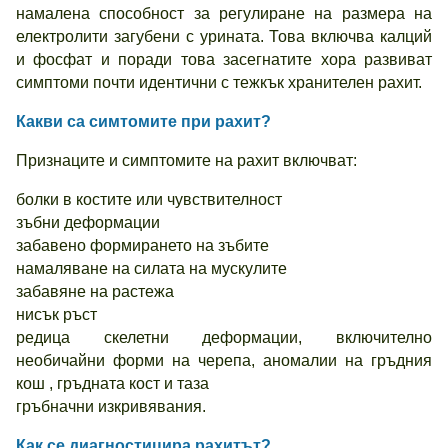
намалена способност за регулиране на размера на
електролити загубени с урината. Това включва калций
и фосфат и поради това засегнатите хора развиват
симптоми почти идентични с тежкък хранителен рахит.
Какви са симтомите при рахит?
Признаците и симптомите на рахит включват:
болки в костите или чувствителност
зъбни деформации
забавено формирането на зъбите
намаляване на силата на мускулите
забавяне на растежа
нисък ръст
редица скелетни деформации, включително
необичайни форми на черепа, аномалии на гръдния
кош , гръдната кост и таза
гръбначни изкривявания.
Как се диагностицира рахитът?