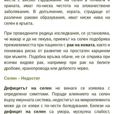
храната, имат по-ниска честота на злокачествени
заболявания. В допълнение, хората, страдащи от
различни ракови образувания, имат ниски нива на
селен в кръвта.
При проведените редица изследвания, се установява,
че макар и да не лекува, приемът на селен подобрява
преживяемостта при пациенти с
рак на кожата
, както и
понижава риска от развитие на простатен карцином
при мъжете. Подобна връзка обаче, не се открива при
всички видове рак, например при рак на белите
дробове, хранопровода или дебелото черво.
Селен – Недостиг
Дефицитът на селен
не винаги се изявява с
определени симптоми. Поради влиянието на селен
върху имунната система, недостигът на микроелемента
може да се изяви с по-чести боледувания. Белези на
дефицит на селен
са умора, мускулна слабост,