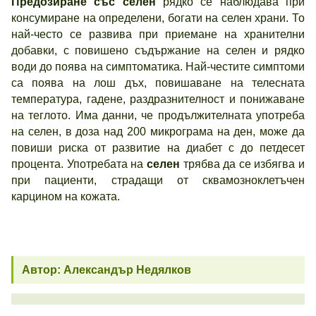
Предозиране със селен
рядко се наблюдава при
консумиране на определени, богати на селен храни. То
най-често се развива при приемане на хранителни
добавки, с повишено съдържание на селен и рядко
води до поява на симптоматика. Най-честите симптоми
са поява на лош дъх, повишаване на телесната
температура, гадене, раздразнителност и понижаване
на теглото. Има данни, че продължителната употреба
на селен, в доза над 200 микрограма на ден, може да
повиши риска от развитие на диабет с до петдесет
процента. Употребата на
селен
трябва да се избягва и
при пациенти, страдащи от сквамозноклетъчен
карцином на кожата.
Автор: Александър Недялков