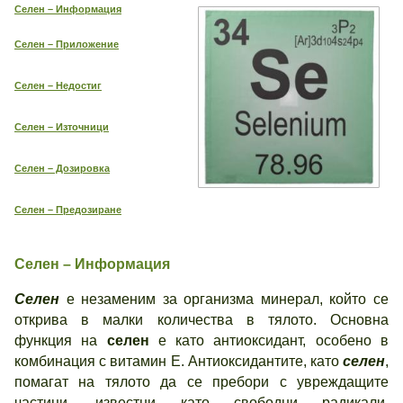
Селен – Информация
Селен – Приложение
Селен – Недостиг
Селен – Източници
Селен – Дозировка
Селен – Предозиране
Селен – Информация
Селен
е незаменим за организма минерал, който се
открива в малки количества в тялото. Основна
функция на
селен
е като антиоксидант, особено в
комбинация с витамин Е. Антиоксидантите, като
селен
,
помагат на тялото да се пребори с увреждащите
частици, известни като свободни радикали.