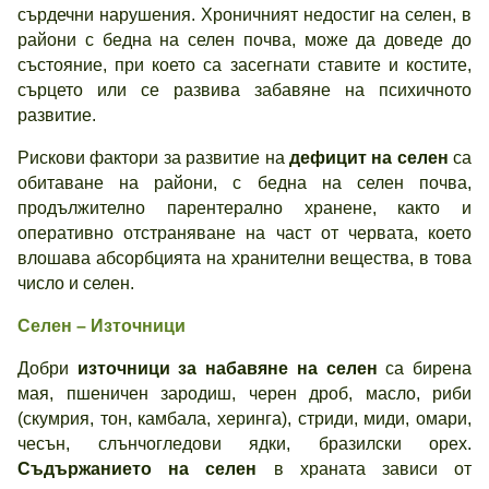
сърдечни нарушения. Хроничният недостиг на селен, в
райони с бедна на селен почва, може да доведе до
състояние, при което са засегнати ставите и костите,
сърцето или се развива забавяне на психичното
развитие.
Рискови фактори за развитие на
дефицит на селен
са
обитаване на райони, с бедна на селен почва,
продължително парентерално хранене, както и
оперативно отстраняване на част от червата, което
влошава абсорбцията на хранителни вещества, в това
число и селен.
Селен – Източници
Добри
източници за набавяне на селен
са бирена
мая, пшеничен зародиш, черен дроб, масло, риби
(скумрия, тон, камбала, херинга), стриди, миди, омари,
чесън, слънчогледови ядки, бразилски орех.
Съдържанието на селен
в храната зависи от