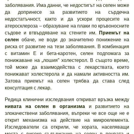
заболявания. Има данни, че недостигът на селен може
да допринесе за развитието на сърдечна
недостатъчност, както и да ускори процесите на
атеросклероза – образуване на плаки по кръвоносните
съдове и втвърдяване на стените им.
Приемът на
селен
обаче, не води до значително понижение на
риска от развитие на тези заболявания. В комбинация
с витамин Е и бета-каротен, селен подпомага за
понижаване на „лошия” холестерол. В същото време,
той може да взаимодейства с лекарствата, които
понижават холестерола и да намали активността им.
Затова приемът на селен трябва да става след
консултация с лекар.
Редица клинични изследвания откриват връзка между
нивата на селен в организма
и развитието на
злокачествени заболявания, въпреки че все още не е
открит механизма на действие на микроелемента.
Изследователи са открили, че хората, населяващи
места с високо съдържание на селен в почвата и