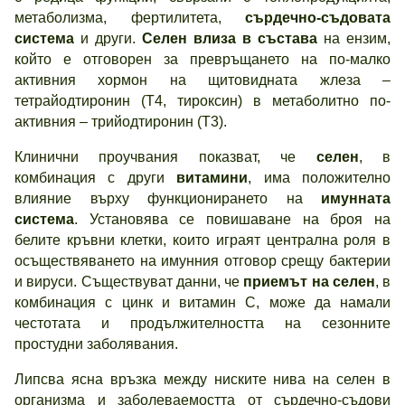
метаболизма, фертилитета,
сърдечно-съдовата
система
и други.
Селен влиза в състава
на ензим,
който е отговорен за превръщането на по-малко
активния хормон на щитовидната жлеза –
тетрайодтиронин (Т4, тироксин) в метаболитно по-
активния – трийодтиронин (Т3).
Клинични проучвания показват, че
селен
, в
комбинация с други
витамини
, има положително
влияние върху функционирането на
имунната
система
. Установява се повишаване на броя на
белите кръвни клетки, които играят централна роля в
осъществяването на имунния отговор срещу бактерии
и вируси. Съществуват данни, че
приемът на селен
, в
комбинация с цинк и витамин С, може да намали
честотата и продължителността на сезонните
простудни заболявания.
Липсва ясна връзка между ниските нива на селен в
организма и заболеваемостта от сърдечно-съдови