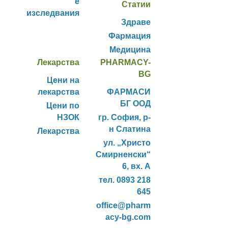
е
Статии
изследвания
Здраве
Фармация
Медицина
Лекарства
PHARMACY-
BG
Цени на
лекарства
ФАРМАСИ
БГ ООД
Цени по
НЗОК
гр. София, р-
н Слатина
Лекарства
ул. „Христо
Смирненски“
6, вх. А
тел. 0893 218
645
office@pharm
acy-bg.com