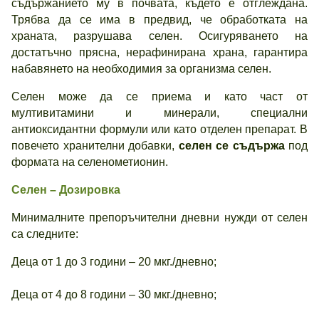
съдържанието му в почвата, където е отглеждана.
Трябва да се има в предвид, че обработката на
храната, разрушава селен. Осигуряването на
достатъчно прясна, нерафинирана храна, гарантира
набавянето на необходимия за организма селен.
Селен може да се приема и като част от
мултивитамини и минерали, специални
антиоксидантни формули или като отделен препарат. В
повечето хранителни добавки,
селен се съдържа
под
формата на селенометионин.
Селен – Дозировка
Минималните препоръчителни дневни нужди от селен
са следните:
Деца от 1 до 3 години – 20 мкг./дневно;
Деца от 4 до 8 години – 30 мкг./дневно;