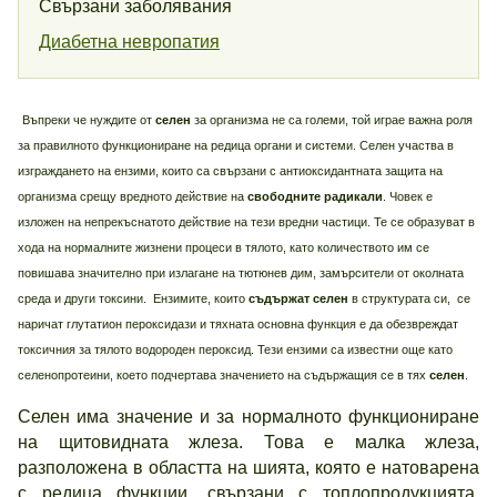
Свързани заболявания
Диабетна невропатия
Въпреки че нуждите от
селен
за организма не са големи, той играе важна роля
за правилното функциониране на редица органи и системи. Селен участва в
изграждането на ензими, които са свързани с антиоксидантната защита на
организма срещу вредното действие на
свободните радикали
. Човек е
изложен на непрекъснатото действие на тези вредни частици. Те се образуват в
хода на нормалните жизнени процеси в тялото, като количеството им се
повишава значително при излагане на тютюнев дим, замърсители от околната
среда и други токсини. Ензимите, които
съдържат селен
в структурата си, се
наричат глутатион пероксидази и тяхната основна функция е да обезвреждат
токсичния за тялото водороден пероксид. Тези ензими са известни още като
селенопротеини, което подчертава значението на съдържащия се в тях
селен
.
Селен има значение и за нормалното функциониране
на щитовидната жлеза. Това е малка жлеза,
разположена в областта на шията, която е натоварена
с редица функции, свързани с топлопродукцията,