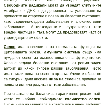
Свободните радикали
могат да увредят клетъчните
мембрани и ДНК, и да допринесат за ускоряване на
процесите на стареене и поява на болестни състояния,
като сърдечно-съдови заболявания и злокачествени
заболявания. Антиоксидантите неутрализират тези
вредни частици и така могат да предотвратят част от
увреждащите им ефекти.
Селен
има значение и за нормалната функция на
щитовидната жлеза.
Имунната система
също има
нужда от селен за осъществяване на функциите си.
Хора с редица болестни състояния, от ревматоиден
артрит до някои типове ракови заболявания, често
имат ниски нива на селен в кръвта. Учените обаче не
са сигурни, дали ниските
нива на селен
са причина за
появата им, или резултат от тези заболявания.
При спазване на балансиран хранителен режим, най-
често се набавя необходимото
количество селен
.
Ниски нива на минерала в кръвта или изявен дефицит,