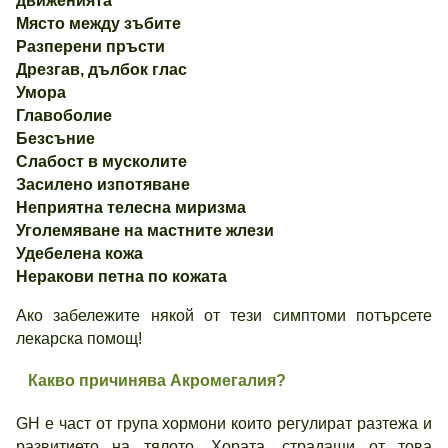
движенията
Място между зъбите
Разперени пръсти
Дрезгав, дълбок глас
Умора
Главоболие
Безсъние
Слабост в мусколите
Засилено изпотяване
Неприятна телесна миризма
Уголемяване на мастните жлези
Удебелена кожа
Неракови петна по кожата
Ако забележите някой от тези симптоми потърсете
лекарска помощ!
Какво причинява Акромегалия?
GH е част от група хормони които регулират разтежа и
развитието на тялото. Хората, страдащи от това