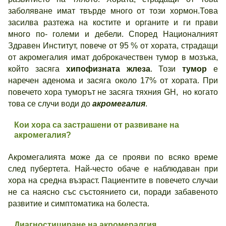
заболяване имат твърде много от този хормон.Това
засилва разтежа на костите и органите и ги прави
много по- големи и дебели. Според Националният
Здравен Институт, повече от 95 % от хората, страдащи
от акромегалия имат доброкачествен тумор в мозъка,
който засяга
хипофизната жлеза
. Този
тумор
е
наречен аденома и засяга около 17% от хората. При
повечето хора туморът не засяга тяхния GH, но когато
това се случи води до
акромегалия
.
Кои хора са застрашени от развиване на
акромегалия?
Акромегалията може да се прояви по всяко време
след пубертета. Най-често обаче е наблюдаван при
хора на средна възраст. Пациентите в повечето случаи
не са наясно със състоянието си, поради забавеното
развитие и симптоматика на болеста.
Диагностициране на акромералгия