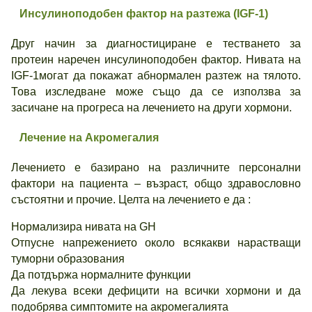
Инсулиноподобен фактор на разтежа (
IGF-1)
Друг начин за диагностициране е тестването за
протеин наречен инсулиноподобен фактор. Нивата на
IGF-1могат да покажат абнормален разтеж на тялото.
Това изследване може също да се използва за
засичане на прогреса на лечението на други хормони.
Лечение на Акромегалия
Лечението е базирано на различните персонални
фактори на пациента – възраст, общо здравословно
състоятни и прочие. Целта на лечението е да :
Нормализира нивата на GH
Отпусне напрежението около всякакви нарастващи
туморни образования
Да потдържа нормалните функции
Да лекува всеки дефицити на всички хормони и да
подобрява симптомите на акромегалията