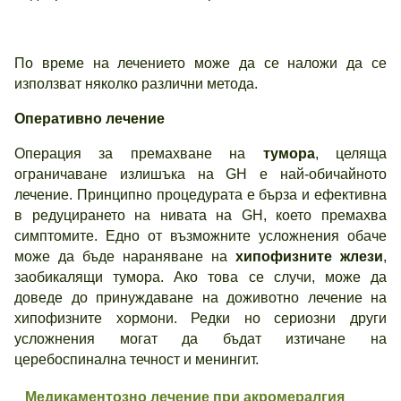
По време на лечението може да се наложи да се
използват няколко различни метода.
Оперативно лечение
Операция за премахване на
тумора
, целяща
ограничаване излишъка на GH е най-обичайното
лечение. Принципно процедурата е бърза и ефективна
в редуцирането на нивата на GH, което премахва
симптомите. Едно от възможните усложнения обаче
може да бъде нараняване на
хипофизните жлези
,
заобикалящи тумора. Ако това се случи, може да
доведе до принуждаване на доживотно лечение на
хипофизните хормони. Редки но сериозни други
усложнения могат да бъдат изтичане на
церебоспинална течност и менингит.
Медикаментозно лечение при акромералгия