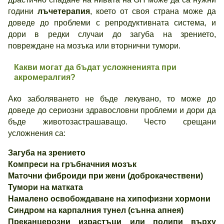
години
лъчетерапия
, което от своя страна може да
доведе до проблеми с репродуктивната система, и
дори в редки случаи до загуба на зрението,
повреждане на мозъка или вторнични тумори.
Какви могат да бъдат усложненията при
акромералгия?
Ако заболяването не бъде лекувано, то може до
доведе до сериозни здравословни проблеми и дори да
бъде животозастрашаващо. Често срещани
усложнения са:
Загуба на зрението
Компреси на гръбначния мозък
Маточни фиброиди при жени (доброкачествени)
Тумори на матката
Намалено освобождаване на хипофизни хормони
Синдром на карпалния тунел (сънна апнея)
Преканцерозни израстъци или полипи върху