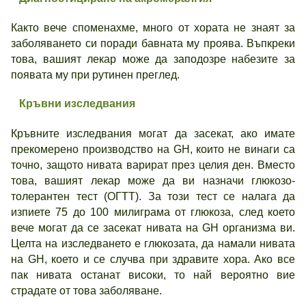
Както вече споменахме, много от хората не знаят за
заболяването си поради бавната му проява. Въпкреки
това, вашият лекар може да заподозре набезите за
появата му при рутинен преглед.
Кръвни изследвания
Кръвните изследвания могат да засекат, ако имате
прекомерено производство на GH, които не винаги са
точно, защото нивата варират през целия ден. Вместо
това, вашият лекар може да ви назначи глюкозо-
толерантен тест (ОГТТ). За този тест се налага да
изпиете 75 до 100 милиграма от глюкоза, след което
вече могат да се засекат нивата на GH организма ви.
Целта на изследването е глюкозата, да намали нивата
на GH, което и се случва при здравите хора. Ако все
пак нивата останат високи, то най вероятно вие
страдате от това заболяване.