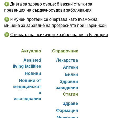
Диета за здраво сърце: 8 важни стъпки за
превенция на сърдечносъдови заболявания
Имунен протеин се очертава като възможна
мишена за забавяне на прогресията при Паркинсон
Стигмата на психичните заболявания в България
Актуално
Справочник
Assisted
Лекарства
living facilities
Аптеки
Новини
Билки
Новини от
Здравни
медицинскит
заведения
е
Статии
изследвания
Здраве
Фармация
Медицина