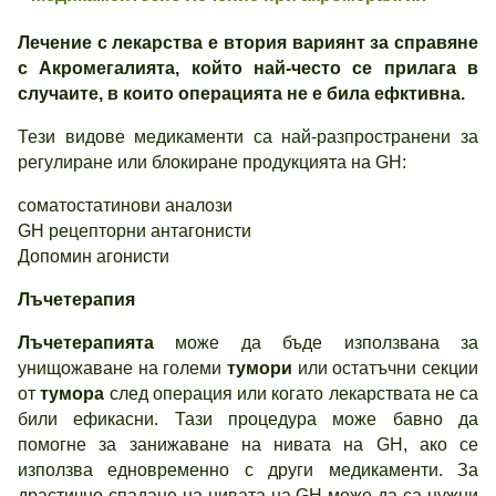
Лечение с лекарства е втория вариянт за справяне
с Акромегалията, който най-често се прилага в
случаите, в които операцията не е била ефктивна.
Тези видове медикаменти са най-разпространени за
регулиране или блокиране продукцията на GH:
соматостатинови аналози
GH рецепторни антагонисти
Допомин агонисти
Лъчетерапия
Лъчетерапията
може да бъде използвана за
унищожаване на големи
тумори
или остатъчни секции
от
тумора
след операция или когато лекарствата не са
били ефикасни. Тази процедура може бавно да
помогне за занижаване на нивата на GH, ако се
използва едновременно с други медикаменти. За
драстично спадане на нивата на GH може да са нужни