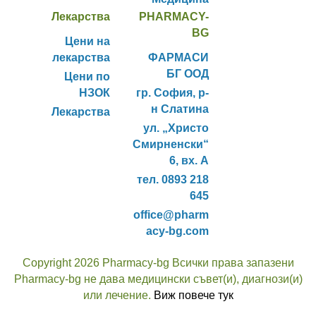
Лекарства
PHARMACY-
BG
Цени на
лекарства
ФАРМАСИ
БГ ООД
Цени по
НЗОК
гр. София, р-
н Слатина
Лекарства
ул. „Христо
Смирненски“
6, вх. А
тел. 0893 218
645
office@pharm
acy-bg.com
Copyright 2026 Pharmacy-bg Всички права запазени
Pharmacy-bg не дава медицински съвет(и), диагнози(и)
или лечение.
Виж повече тук