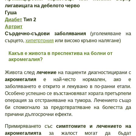
лигавицата на дебелото черво
Гуша
Диабет
Тип 2
Артрит
Сърдечно-съдови заболявания
(уголемяване на
сърцето,
хипетртония
или високо кръвно налягане)
Какъв е живота в преспектива на болни от
акромегалия?
Живота след
лечение
на пациенти диагностицирани с
акромегалия
е най-често нормален, ако е
заболяването е открито и лекувано в по-ранни етапи.
Особено успешно се възстановяват хората претърпели
операция за отстраняване на тумора. Лечението също
би спомогнало за предотвратяване на болестта да
причини дългосрочни ефекти.
Примиряването със
симптомите и лечението на
акромегалията
за жалост могат да бъдат