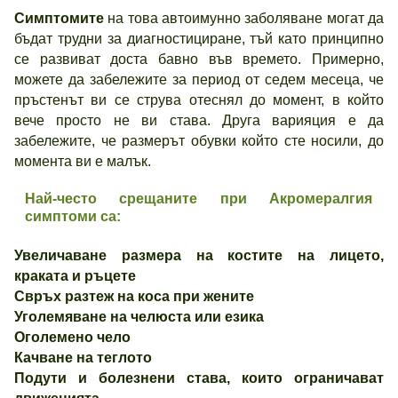
Симптомите
на това автоимунно заболяване могат да
бъдат трудни за диагностициране, тъй като принципно
се развиват доста бавно във времето. Примерно,
можете да забележите за период от седем месеца, че
пръстенът ви се струва отеснял до момент, в който
вече просто не ви става. Друга варияция е да
забележите, че размерът обувки който сте носили, до
момента ви е малък.
Най-често срещаните при Акромералгия
симптоми са:
Увеличаване размера на костите на лицето,
краката и ръцете
Свръх разтеж на коса при жените
Уголемяване на челюста или езика
Оголемено чело
Качване на теглото
Подути и болезнени става, които ограничават