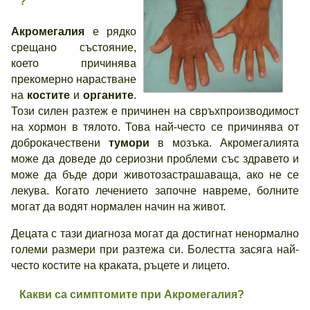
?
Акромегалия
е рядко
срещано състояние,
което причинява
прекомерно нарастване
на
костите
и
органите
.
Този силен разтеж е причинен на свръхпроизводимост
на хормон в тялото. Това най-често се причинява от
доброкачествени
тумори
в мозъка. Акромегалията
може да доведе до сериозни проблеми със здравето и
може да бъде дори животозастрашаваща, ако не се
лекува. Когато лечението започне навреме, болните
могат да водят нормален начин на живот.
Децата с тази диагноза могат да достигнат ненормално
големи размери при разтежа си. Болестта засяга най-
често костите на краката, ръцете и лицето.
Какви са симптомите при
Акромегалия
?