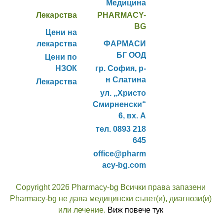
Медицина
Лекарства
PHARMACY-
BG
Цени на
лекарства
ФАРМАСИ
БГ ООД
Цени по
НЗОК
гр. София, р-
н Слатина
Лекарства
ул. „Христо
Смирненски“
6, вх. А
тел. 0893 218
645
office@pharm
acy-bg.com
Copyright 2026 Pharmacy-bg Всички права запазени
Pharmacy-bg не дава медицински съвет(и), диагнози(и)
или лечение.
Виж повече тук