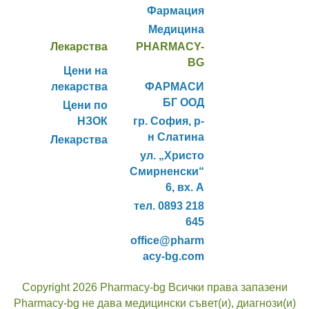
Фармация
Медицина
Лекарства
PHARMACY-
BG
Цени на
лекарства
ФАРМАСИ
БГ ООД
Цени по
НЗОК
гр. София, р-
н Слатина
Лекарства
ул. „Христо
Смирненски“
6, вх. А
тел. 0893 218
645
office@pharm
acy-bg.com
Copyright 2026 Pharmacy-bg Всички права запазени
Pharmacy-bg не дава медицински съвет(и), диагнози(и)