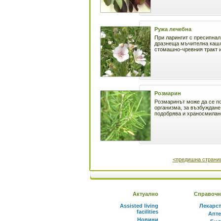
Ружа лечебна
При ларингит с пресипнал
дразнеща мъчителна кашл
стомашно-чревния тракт и
Розмарин
Розмаринът може да се по
организма, за възбуждане
подобрява и храносмилане
<предишна страни
Актуално
Справочн
Assisted living
Лекарс
facilities
Апте
Новини