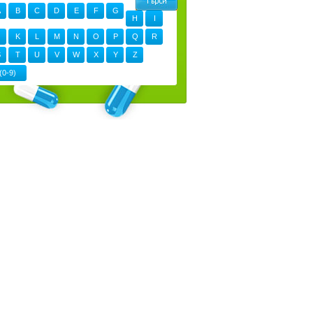
A
B
C
D
E
F
G
H
I
K
L
M
N
O
P
Q
R
S
T
U
V
W
X
Y
Z
(0-9)