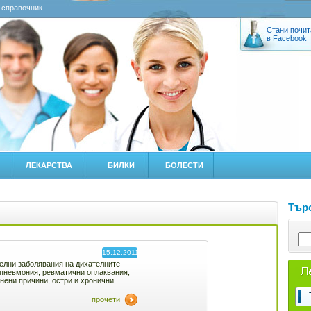
 справочник
Стани почит
в Facebook
ЛЕКАРСТВА
БИЛКИ
БОЛЕСТИ
Търс
15.12.2011
елни заболявания на дихателните
опневмония, ревматични оплаквания,
нени причини, остри и хронични
прочети