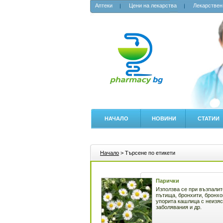
Аптеки
Цени на лекарства
Лекарствен
НАЧАЛО
НОВИНИ
СТАТИИ
Начало
> Търсене по етикети
Парички
Използва се при възпалит
пътища, бронхити, бронх
упорита кашлица с неизяс
заболявания и др.