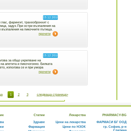
15.12.2010
 глас, фарингит, трахеобронхит с
ица, задух.При остри възпаления на
 възпаления на пикочните пътища.
прочети
15.12.2010
лзва за общо укрепване на
 на апетита и пикочогонно. Билката
то, използва се и при умора
прочети
ца
1
2
3
следваща страница>
ик
Статии
Лекарства
PHARMACY-BG
тва
Здраве
Цени на лекарства
ФАРМАСИ БГ ООД
ки
Фармация
Цени по НЗОК
гр. София, р-н
Слатина