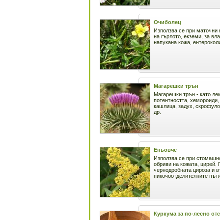
Очиболец
Използва се при маточни
на гърлото, екземи, за вл
напукана кожа, ентерокол
Магарешки трън
Магарешки трън - като лек
потентността, хемороиди,
кашлица, задух, скрофуло
др.
Еньовче
Използва се при стомашн
обриви на кожата, цирей. 
чернодробната цироза и в
пикочоотделителните път
Куркума за по-лесно от