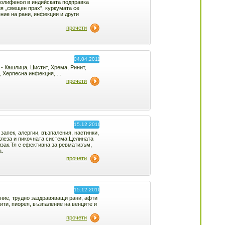
полифенол в индийската подправка
я „свещен прах”, куркумата се
ение на рани, инфекции и други
прочети
04.04.2011
- Кашлица, Цистит, Хрема, Ринит,
, Херпесна инфекция, ...
прочети
15.12.2010
запек, алергии, възпаления, настинки,
жлеза и пикочната система.Целината
изак.Тя е ефективна за ревматизъм,
а.
прочети
15.12.2010
ние, трудно заздравяващи рани, афти
ити, пиорея, възпаление на венците и
прочети