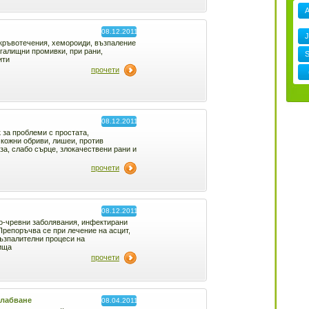
08.12.2011
J
 кръвотечения, хемороиди, възпаление
агалищни промивки, при рани,
ити
прочети
08.12.2011
 за проблеми с простата,
 кожни обриви, лишеи, против
за, слабо сърце, злокачествени рани и
прочети
08.12.2011
о-чревни заболявания, инфектирани
Препоръчва се при лечение на асцит,
ъзпалителни процеси на
ища
прочети
слабване
08.04.2011