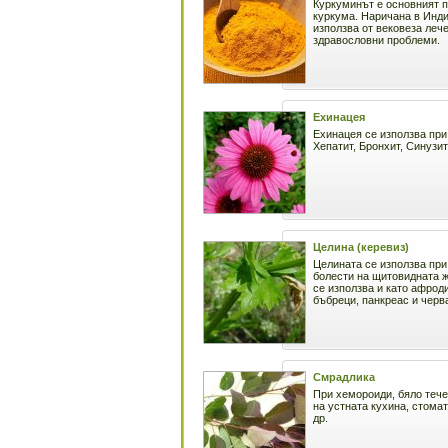
Куркуминът е основният 
куркума. Наричана в Инди
използва от вековеза леч
здравословни проблеми.
Ехинацея
Ехинацея се използва при 
Хепатит, Бронхит, Синузит
Целина (керевиз)
Целината се използва при 
болести на щитовидната 
се използва и като афрод
бъбреци, панкреас и черв
Смрадлика
При хемороиди, бяло тече
на устната кухина, стомат
др.