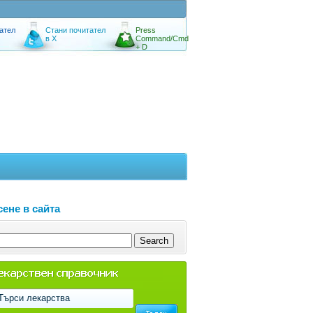
ател
Стани почитател
Press
в X
Command/Cmd
+ D
ене в сайта