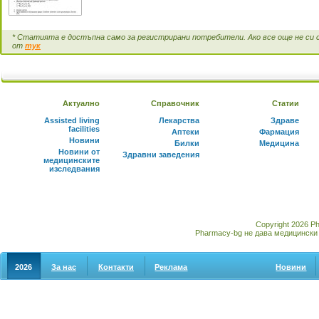
* Статията е достъпна само за регистрирани потребители. Ако все още не си 
от
тук
Актуално
Справочник
Статии
Assisted living
Лекарства
Здраве
facilities
Аптеки
Фармация
Новини
Билки
Медицина
Новини от
Здравни заведения
медицинските
изследвания
Copyright 2026 P
Pharmacy-bg не дава медицински 
2026
За нас
Контакти
Реклама
Новини