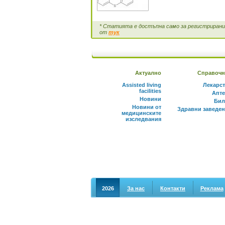
* Статията е достъпна само за регистрирани 
от
тук
Актуално
Справочн
Assisted living
Лекарс
facilities
Апте
Новини
Бил
Новини от
Здравни заведе
медицинските
изследвания
2026
За нас
Контакти
Реклама