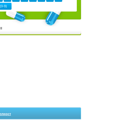
(0-9)
II
елност