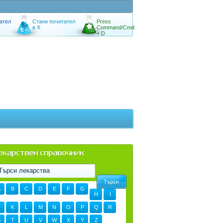
ател
Стани почитател
Press
в X
Command/Cmd
+ D
A
B
C
D
E
F
G
H
I
K
L
M
N
O
P
Q
R
S
T
U
V
W
X
Y
Z