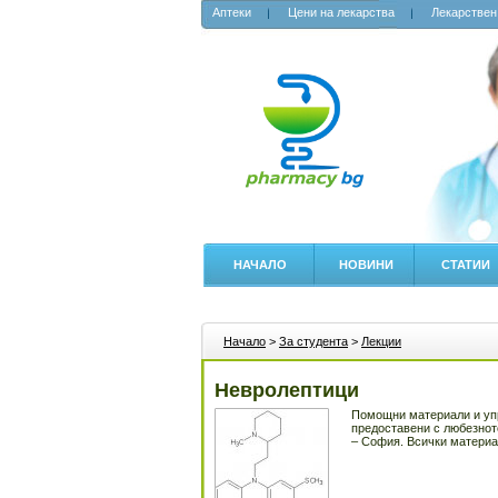
Аптеки
Цени на лекарства
Лекарствен
НАЧАЛО
НОВИНИ
СТАТИИ
Начало
>
За студента
>
Лекции
Невролептици
Помощни материали и упр
предоставени с любезнот
– София. Всички материал