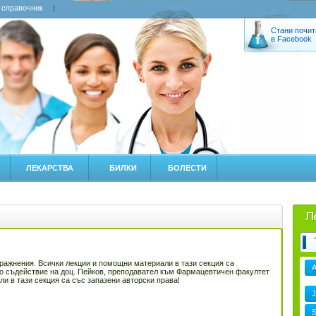
 справочник
Стани почит
в Facebook
ЛЕКАРСТВА
БИЛКИ
БОЛЕСТИ
ажнения. Всички лекции и помощни материали в тази секция са
о съдействие на доц. Пейков, преподавател към Фармацевтичен факултет
и в тази секция са със запазени авторски права!
J