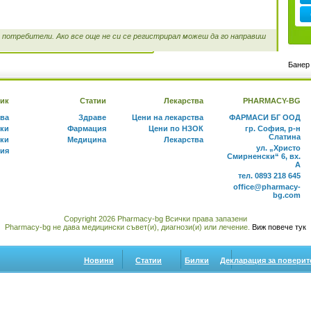
потребители. Ако все още не си се регистрирал можеш да го направиш
Банер 
ик
Статии
Лекарства
PHARMACY-BG
тва
Здраве
Цени на лекарства
ФАРМАСИ БГ ООД
ки
Фармация
Цени по НЗОК
гр. София, р-н
Слатина
ки
Медицина
Лекарства
ул. „Христо
ния
Смирненски“ 6, вх.
А
тел. 0893 218 645
office@pharmacy-
bg.com
Copyright 2026 Pharmacy-bg Всички права запазени
Pharmacy-bg не дава медицински съвет(и), диагнози(и) или лечение.
Виж повече тук
Новини
Статии
Билки
Декларация за поверит