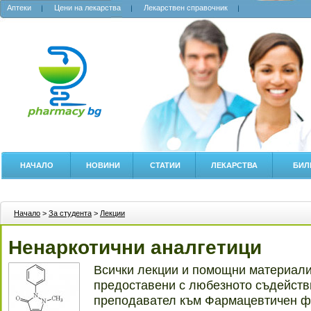
Аптеки
Цени на лекарства
Лекарствен справочник
НАЧАЛО
НОВИНИ
СТАТИИ
ЛЕКАРСТВА
БИЛ
Начало
>
За студента
>
Лекции
Ненаркотични аналгетици
Всички лекции и помощни материали 
предоставени с любезното съдействи
преподавател към Фармацевтичен ф