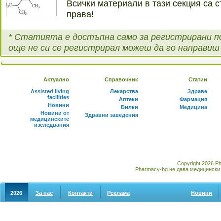
Всички материали в тази секция са с
права!
* Статията е достъпна само за регистрирани п
още не си се регистрирал можеш да го направи
Актуално
Справочник
Статии
Assisted living
Лекарства
Здраве
facilities
Аптеки
Фармация
Новини
Билки
Медицина
Новини от
Здравни заведения
медицинските
изследвания
Copyright 2026 P
Pharmacy-bg не дава медицински 
2026
За нас
Контакти
Реклама
Новини