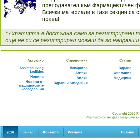
преподавател към Фармацевтичен ф
Всички материали в тази секция са с
права!
* Статията е достъпна само за регистрирани п
още не си се регистрирал можеш да го направи
Актуално
Справочник
Статии
Assisted living
Лекарства
Здраве
facilities
Аптеки
Фармация
Новини
Билки
Медицина
Новини от
Здравни заведения
медицинските
изследвания
Copyright 2026 P
Pharmacy-bg не дава медицински 
2026
За нас
Контакти
Реклама
Новини