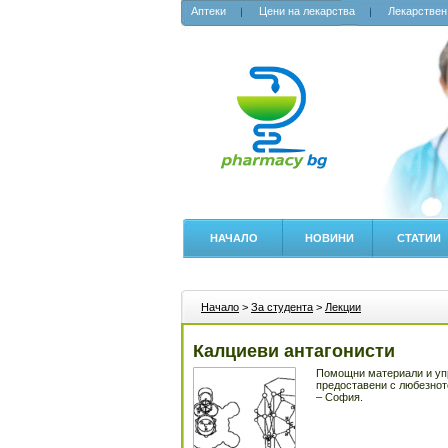
Аптеки
Цени на лекарства
Лекарствен
НАЧАЛО
НОВИНИ
СТАТИИ
Начало
>
За студента
>
Лекции
Калциеви антагонисти
Помощни материали и упр
предоставени с любезнот
– София.