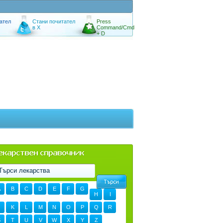
ател
Стани почитател
Press
в X
Command/Cmd
+ D
A
B
C
D
E
F
G
H
I
K
L
M
N
O
P
Q
R
S
T
U
V
W
X
Y
Z