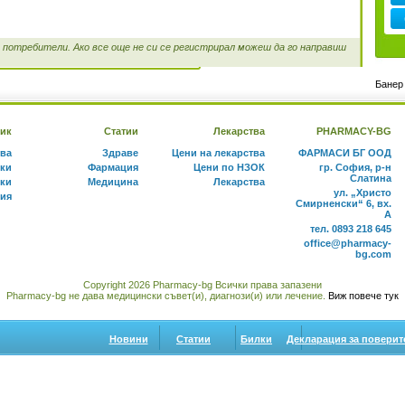
потребители. Ако все още не си се регистрирал можеш да го направиш
Банер 
ик
Статии
Лекарства
PHARMACY-BG
тва
Здраве
Цени на лекарства
ФАРМАСИ БГ ООД
ки
Фармация
Цени по НЗОК
гр. София, р-н
Слатина
ки
Медицина
Лекарства
ул. „Христо
ния
Смирненски“ 6, вх.
А
тел. 0893 218 645
office@pharmacy-
bg.com
Copyright 2026 Pharmacy-bg Всички права запазени
Pharmacy-bg не дава медицински съвет(и), диагнози(и) или лечение.
Виж повече тук
Новини
Статии
Билки
Декларация за поверит