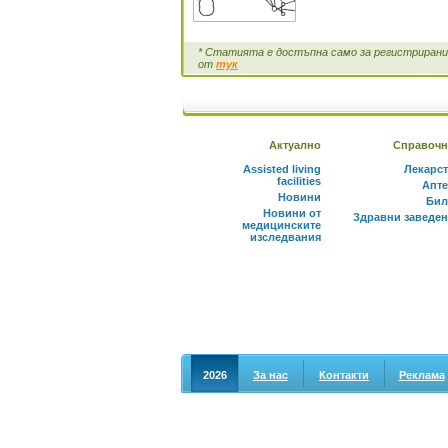
* Статията е достъпна само за регистрирани 
от
тук
Актуално
Справочн
Assisted living
Лекарс
facilities
Апте
Новини
Бил
Новини от
Здравни заведе
медицинските
изследвания
2026
За нас
Контакти
Реклама