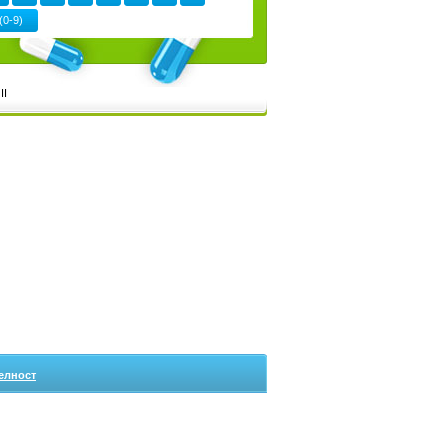
(0-9)
II
елност