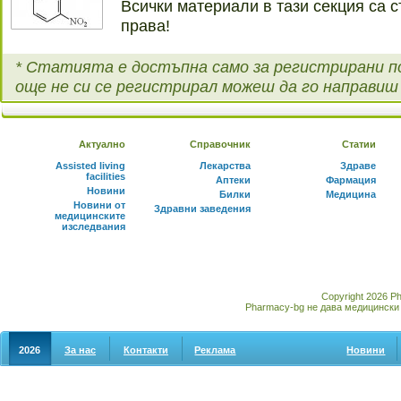
Всички материали в тази секция са с
права!
* Статията е достъпна само за регистрирани п
още не си се регистрирал можеш да го направи
Актуално
Справочник
Статии
Assisted living
Лекарства
Здраве
facilities
Аптеки
Фармация
Новини
Билки
Медицина
Новини от
Здравни заведения
медицинските
изследвания
Copyright 2026 P
Pharmacy-bg не дава медицински 
2026
За нас
Контакти
Реклама
Новини