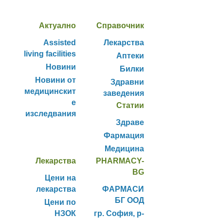
Актуално
Справочник
Assisted
Лекарства
living facilities
Аптеки
Новини
Билки
Новини от
Здравни
медицинскит
заведения
е
Статии
изследвания
Здраве
Фармация
Медицина
Лекарства
PHARMACY-
BG
Цени на
лекарства
ФАРМАСИ
БГ ООД
Цени по
НЗОК
гр. София, р-