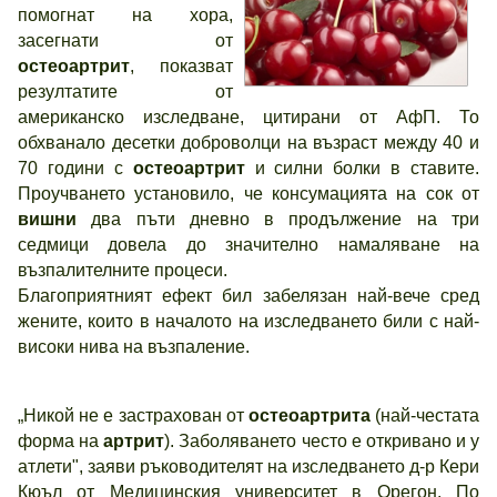
помогнат на хора,
засегнати от
остеоартрит
, показват
резултатите от
американско изследване, цитирани от АфП. То
обхванало десетки доброволци на възраст между 40 и
70 години с
остеоартрит
и силни болки в ставите.
Проучването установило, че консумацията на сок от
вишни
два пъти дневно в продължение на три
седмици довела до значително намаляване на
възпалителните процеси.
Благоприятният ефект бил забелязан най-вече сред
жените, които в началото на изследването били с най-
високи нива на възпаление.
„Никой не е застрахован от
остеоартрита
(най-честата
форма на
артрит
). Заболяването често е откривано и у
атлети", заяви ръководителят на изследването д-р Кери
Кюъл от Медицинския университет в Орегон. По