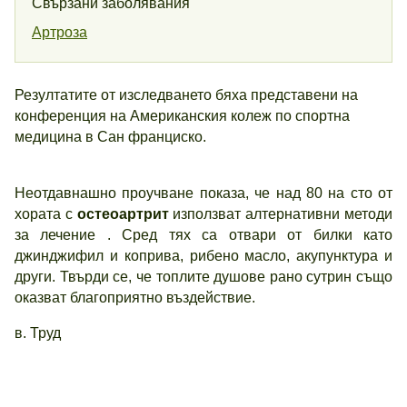
Свързани заболявания
Артроза
Резултатите от изследването бяха представени на
конференция на Американския колеж по спортна
медицина в Сан франциско.
Неотдавнашно проучване показа, че над 80 на сто от
хората с
остеоартрит
използват алтернативни методи
за лечение . Сред тях са отвари от билки като
джинджифил и коприва, рибено масло, акупунктура и
други. Твърди се, че топлите душове рано сутрин също
оказват благоприятно въздействие.
в. Труд