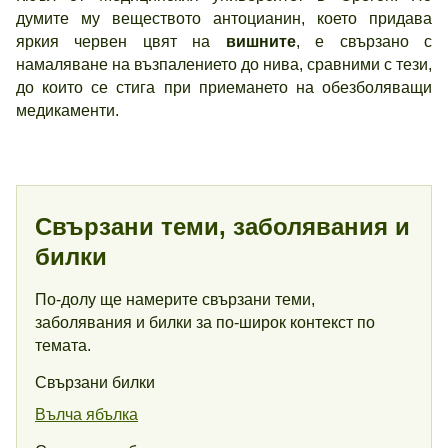
думите му веществото антоцианин, което придава
яркия червен цвят на
вишните
, е свързано с
намаляване на възпалението до нива, сравними с тези,
до които се стига при приемането на обезболяващи
медикаменти.
Свързани теми, заболявания и
билки
По-долу ще намерите свързани теми,
заболявания и билки за по-широк контекст по
темата.
Свързани билки
Вълча ябълка