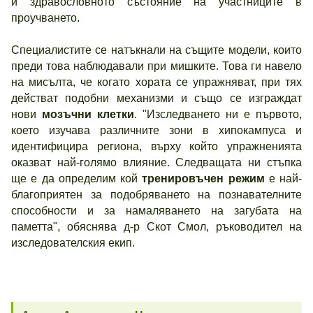
и здравословното състояние на участниците в
проучването.
Специалистите се натъкнали на същите модели, които
преди това наблюдавали при мишките. Това ги навело
на мисълта, че когато хората се упражняват, при тях
действат подобни механизми и също се изграждат
нови
мозъчни клетки
. "Изследването ни е първото,
което изучава различните зони в хипокампуса и
идентифицира региона, върху който упражненията
оказват най-голямо влияние. Следващата ни стъпка
ще е да определим кой
тренировъчен режим
е най-
благоприятен за подобряването на познавателните
способности и за намаляването на загубата на
паметта", обяснява д-р Скот Смол, ръководител на
изследователския екип.