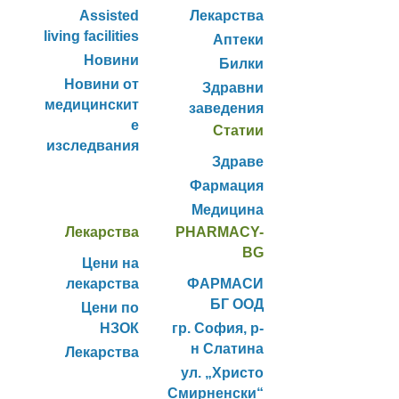
Assisted
Лекарства
living facilities
Аптеки
Новини
Билки
Новини от
Здравни
медицинскит
заведения
е
Статии
изследвания
Здраве
Фармация
Медицина
Лекарства
PHARMACY-
BG
Цени на
лекарства
ФАРМАСИ
БГ ООД
Цени по
НЗОК
гр. София, р-
н Слатина
Лекарства
ул. „Христо
Смирненски“