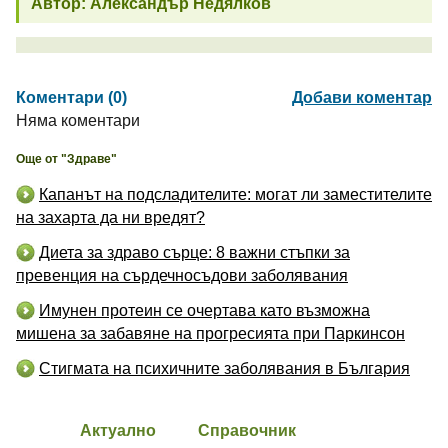
Автор: Александър Недялков
Коментари (0)
Добави коментар
Няма коментари
Още от "Здраве"
Капанът на подсладителите: могат ли заместителите
на захарта да ни вредят?
Диета за здраво сърце: 8 важни стъпки за
превенция на сърдечносъдови заболявания
Имунен протеин се очертава като възможна
мишена за забавяне на прогресията при Паркинсон
Стигмата на психичните заболявания в България
Актуално
Справочник