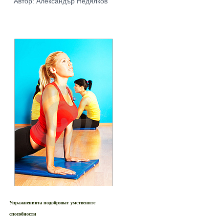
Автор: Александър Недялков
Упражненията
подобряват
умствените
способности