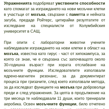
Упражненията
подобряват
умствените способности
като спомагат за изграждането на нови мозъчни клетки
в участъци от
мозъка
, свързани с
паметта
и нейната
загуба, предаде Ройтерс, цитирайки резултатите от
изследване на специалисти от Колумбийския
университет в САЩ.
При опити с лабораторни животни учените
наблюдавали изграждането на нови клетки в област на
мозъка
, известна като гирус - част от хипокампуса, за
която се знае, че е свързана със започващото около
30-годишна възраст при хората отслабване на
мозъчните функции. Изследователите използвали
ядрено-магнитен резонанс, за да документират
процеса при гризачите, след което използвали метода,
за да изследват функциите на
мозъка
при доброволци
преди и след упражнения. За целта в продължение на
три месеца те наблюдавали 11 души, които тренирали
аеробика. Освен
мозъчните функции
, било отчетено