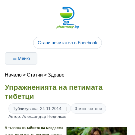
Стани почитател в Facebook
☰ Меню
Начало
>
Статии
>
Здраве
Упражненията на петимата
тибетци
Публикувана: 24.11.2014
3 мин. четене
Автор: Александър Недялков
В търсена на
тайните на младостта
и как по-дълго да останем здрави,