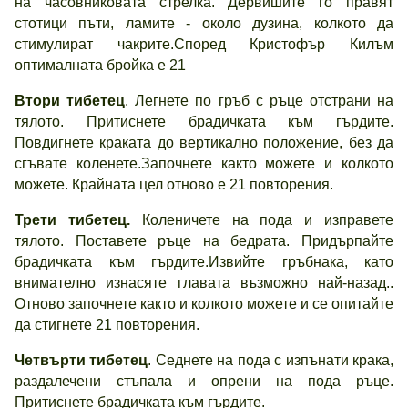
на часовниковата стрелка. Дервишите го правят
стотици пъти, ламите - около дузина, колкото да
стимулират чакрите.Според Кристофър Килъм
оптималната бройка е 21
Втори тибетец
. Легнете по гръб с ръце отстрани на
тялото. Притиснете брадичката към гърдите.
Повдигнете краката до вертикално положение, без да
сгъвате коленете.Започнете както можете и колкото
можете. Крайната цел отново е 21 повторения.
Трети тибетец.
Коленичете на пода и изправете
тялото. Поставете ръце на бедрата. Придърпайте
брадичката към гърдите.Извийте гръбнака, като
внимателно изнасяте главата възможно най-назад..
Отново започнете както и колкото можете и се опитайте
да стигнете 21 повторения.
Четвърти тибетец
. Седнете на пода с изпънати крака,
раздалечени стъпала и опрени на пода ръце.
Притиснете брадичката към гърдите.