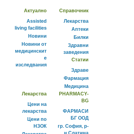
Актуално
Справочник
Assisted
Лекарства
living facilities
Аптеки
Новини
Билки
Новини от
Здравни
медицинскит
заведения
е
Статии
изследвания
Здраве
Фармация
Медицина
Лекарства
PHARMACY-
BG
Цени на
лекарства
ФАРМАСИ
БГ ООД
Цени по
НЗОК
гр. София, р-
н Слатина