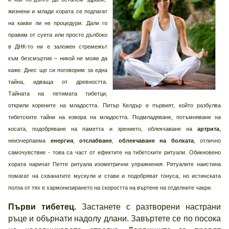
жизнени и млади хората се подлагат
на какви ли не процедури. Дали го
правим от суета или просто дълбоко
в ДНК-то ни е заложен стремежът
към безсмъртие – никой не може да
каже. Днес ще си поговорим за една
тайна, идваща от древността.
Тайната на петимата тибетци,
открили корените на младостта. Питър Келдър е първият, който разбулва
тибетските тайни на извора на младостта. Подмладяване, потъмняване на
косата, подобряване на паметта и зрението, облекчаване на
артрита
,
неизчерпаема
енергия
,
отслабване
,
облекчаване на болката
, отлично
самочувствие - това са част от ефектите на тибетските ритуали. Обикновено
хората наричат Петте ритуала изометрични упражнения. Ритуалите наистина
помагат на схванатите мускули и стави и подобряват тонуса, но истинската
полза от тях е хармонизирането на скоростта на въртене на отделните чакри.
Първи тибетец.
Застанете с разтворени настрани
ръце и обърнати надолу длани. Завъртете се по посока