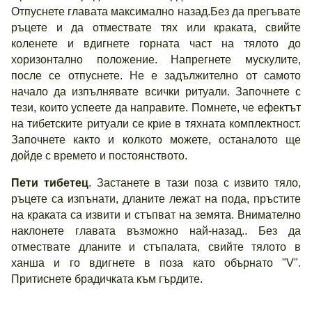
Отпуснете главата максимално назад.Без да прегъвате
ръцете и да отмествате тях или краката, свийте
коленете и вдигнете горната част на тялото до
хоризонтално положение. Напрегнете мускулите,
после се отпуснете. Не е задължително от самото
начало да изпълнявате всички ритуали. Започнете с
тези, които успеете да направите. Помнете, че ефектът
на тибетските ритуали се крие в тяхната комплектност.
Започнете както и колкото можете, останалото ще
дойде с времето и постоянството.
Пети тибетец
. Застанете в тази поза с извито тяло,
ръцете са изпънати, дланите лежат на пода, пръстите
на краката са извити и стъпват на земята. Внимателно
наклонете главата възможно най-назад.. Без да
отмествате дланите и стъпалата, свийте тялото в
ханша и го вдигнете в поза като обърнато "V".
Притиснете брадичката към гърдите.