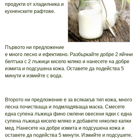
продукти от хладилника и
кухненските рафтове.
Първото ни предложение
е много лесно и ефективно. Разбъркайте добре 2 яйчни
белтъка с 2 лъжици кисело мляко и нанесете на добре
измита и подсушена кожа. Оставете да подейства 5
минути и измийте с вода.
Второто ни предложение е за всякакъв тип кожа, много
лесна почистваща и подмладяваща маска. Смесете
една супена лъжица фино смлени овесени ядки с една
супена лъжица кисело мляко и добавете няколко капки
мед. Нанесете на добре измита и подсушена кожа и
оставете да подейства 5 минути. Измийте и подсушете.