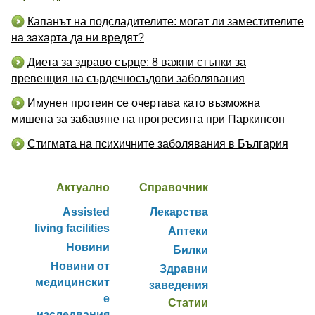
Капанът на подсладителите: могат ли заместителите
на захарта да ни вредят?
Диета за здраво сърце: 8 важни стъпки за
превенция на сърдечносъдови заболявания
Имунен протеин се очертава като възможна
мишена за забавяне на прогресията при Паркинсон
Стигмата на психичните заболявания в България
Актуално
Справочник
Assisted
Лекарства
living facilities
Аптеки
Новини
Билки
Новини от
Здравни
медицинскит
заведения
е
Статии
изследвания