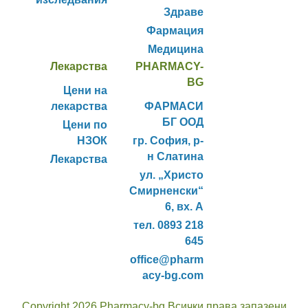
Здраве
Фармация
Медицина
Лекарства
PHARMACY-
BG
Цени на
лекарства
ФАРМАСИ
БГ ООД
Цени по
НЗОК
гр. София, р-
н Слатина
Лекарства
ул. „Христо
Смирненски“
6, вх. А
тел. 0893 218
645
office@pharm
acy-bg.com
Copyright 2026 Pharmacy-bg Всички права запазени