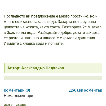
Последното ни предложение е много простичко, но и
много ефикасно-захар с вода. Захарта не нарушава
целостта на кожата, както солта. Разтворете 2с.л. захар
в 3с.л. топла вода. Разбъркайте добре, докато захарта
се разтопи напълно и нанесете с кръгови движения.
Измийте с хладка вода и попийте.
Автор: Александър Недялков
Коментари (0)
Добави коментар
Няма коментари
Още от "Здраве"