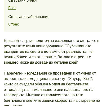
Свързани билки
Глог
Свързани заболявания
Стрес
Елиса Епел, ръководител на изследването смята, че в
резултатите няма нищо учудващо: "Субективното
възприятие на света е по-важно от реалността, т.е.
всички болести са от нервите. Затова и стресът с
времето може да доведе до летален край".
Паралелни изследвания са проведени и от учени от
американския медицински институт "Хауърд Хюз",
които са създали обемен модел на белтъчината,
отговаряща за намаляването или нарастването на
теломерите. Именно от количеството на тази
белтъчина в клетките зависи скоростта на стареене на
организма.