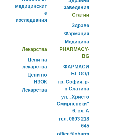
Здравни
медицинскит
заведения
е
Статии
изследвания
Здраве
Фармация
Медицина
Лекарства
PHARMACY-
BG
Цени на
лекарства
ФАРМАСИ
БГ ООД
Цени по
НЗОК
гр. София, р-
н Слатина
Лекарства
ул. „Христо
Смирненски“
6, вх. А
тел. 0893 218
645
office@pharm