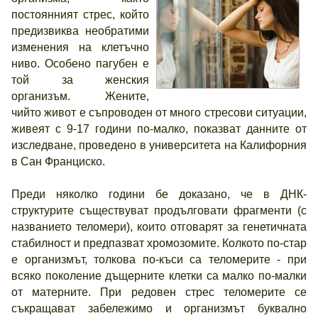
постоянният стрес, който
предизвиква необратими
изменения на клетъчно
ниво. Особено пагубен е
той за женския
организъм. Жените,
чийто живот е съпроводен от много стресови ситуации,
живеят с 9-17 години по-малко, показват данните от
изследване, проведено в университета на Калифорния
в Сан Франциско.
Преди няколко години бе доказано, че в ДНК-
структурите съществуват продълговати фрагменти (с
названието теломери), които отговарят за генетичната
стабилност и предпазват хромозомите. Колкото по-стар
е организмът, толкова по-къси са теломерите - при
всяко поколение дъщерните клетки са малко по-малки
от матерните. При редовен стрес теломерите се
съкращават забележимо и организмът буквално