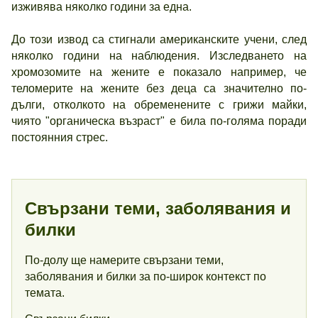
изживява няколко години за една.
До този извод са стигнали американските учени, след
няколко години на наблюдения. Изследването на
хромозомите на жените е показало например, че
теломерите на жените без деца са значително по-
дълги, отколкото на обременените с грижи майки,
чиято "органическа възраст" е била по-голяма поради
постоянния стрес.
Свързани теми, заболявания и
билки
По-долу ще намерите свързани теми,
заболявания и билки за по-широк контекст по
темата.