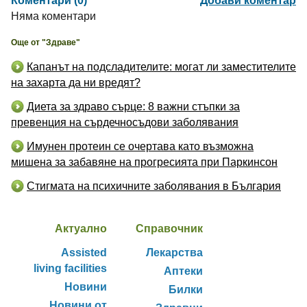
Коментари (0)
Добави коментар
Няма коментари
Още от "Здраве"
Капанът на подсладителите: могат ли заместителите
на захарта да ни вредят?
Диета за здраво сърце: 8 важни стъпки за
превенция на сърдечносъдови заболявания
Имунен протеин се очертава като възможна
мишена за забавяне на прогресията при Паркинсон
Стигмата на психичните заболявания в България
Актуално
Справочник
Assisted
Лекарства
living facilities
Аптеки
Новини
Билки
Новини от