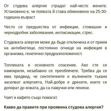
От студова алергия страдат най-често жените.
Установено е, че появата й става обикновено на 25-30-
годишна възраст
Често се предшества от инфекции, стомашни и
чернодробни заболявания, интоксикации, стрес.
Студовата алергия може да бъде отключена и от прием
на антибиотици, постоянно огнище на инфекция в
организма, генетично предразположеност.
Топлината е основното спасение. Ако сте се
намокрили, незабавно се преоблечете. Трябва да се
има предвид, че синтетичните и вълнените тъкани
засилват алергията. Най-добре е дрехите, които се
допират до кожата, да са памучни или ленени.
Чаят и кафето също помагат.
Какво да правите при проявена студова алергия?