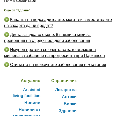
Няма коментари
Още от "Здраве"
Капанът на подсладителите: могат ли заместителите
на захарта да ни вредят?
Диета за здраво сърце: 8 важни стъпки за
превенция на сърдечносъдови заболявания
Имунен протеин се очертава като възможна
мишена за забавяне на прогресията при Паркинсон
Стигмата на психичните заболявания в България
Актуално
Справочник
Assisted
Лекарства
living facilities
Аптеки
Новини
Билки
Новини от
Здравни
медицинскит