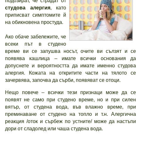
подозират, че страдат от
студова алергия
, като
приписват симптомите й
на обикновена простуда.
Ако обаче забележите, че
всеки път в студено
време ви се запушва носът, очите ви сълзят и се
появява кашлица – имате всички основания да
допуснете и вероятността да имате именно студова
алергия. Кожата на откритите части на тялото се
зачервява, започва да сърби, появяват се отоци.
Нещо повече – всички тези признаци може да се
появят не само при студено време, но и при силен
вятър, от студена вода, във влажно време, при
преминаване от студено на топло и т.н. Алергична
реакция /оток и сърбеж по устните/ може да настъпи
дори от сладолед или чаша студена вода.