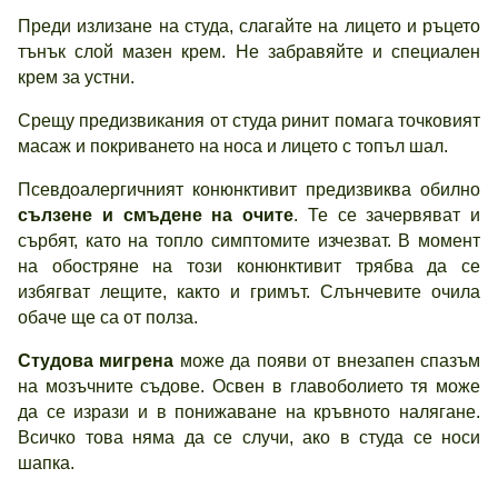
Преди излизане на студа, слагайте на лицето и ръцето
тънък слой мазен крем. Не забравяйте и специален
крем за устни.
Срещу предизвикания от студа ринит помага точковият
масаж и покриването на носа и лицето с топъл шал.
Псевдоалергичният конюнктивит предизвиква обилно
сълзене и смъдене на очите
. Те се зачервяват и
сърбят, като на топло симптомите изчезват. В момент
на обостряне на този конюнктивит трябва да се
избягват лещите, както и гримът. Слънчевите очила
обаче ще са от полза.
Студова мигрена
може да появи от внезапен спазъм
на мозъчните съдове. Освен в главоболието тя може
да се изрази и в понижаване на кръвното налягане.
Всичко това няма да се случи, ако в студа се носи
шапка.