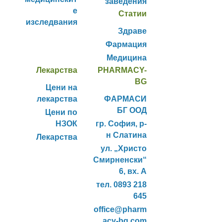
заведения
е
Статии
изследвания
Здраве
Фармация
Медицина
Лекарства
PHARMACY-
BG
Цени на
лекарства
ФАРМАСИ
БГ ООД
Цени по
НЗОК
гр. София, р-
н Слатина
Лекарства
ул. „Христо
Смирненски“
6, вх. А
тел. 0893 218
645
office@pharm
acy-bg.com