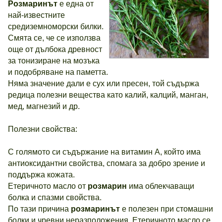
Розмаринът
е една от
най-известните
средиземноморски билки.
Смята се, че се използва
още от дълбока древност
за тонизиране на мозъка
и подобряване на паметта.
Няма значение дали е сух или пресен, той съдържа
редица полезни вещества като калий, калций, манган,
мед, магнезий и др.
Полезни свойства:
С голямото си съдържание на витамин А, който има
антиоксидантни свойства, спомага за добро зрение и
поддържа кожата.
Етеричното масло от
розмарин
има облекчаващи
болка и спазми свойства.
По тази причина
розмаринът
е полезен при стомашни
болки и чревни неразположения. Етеричното масло се