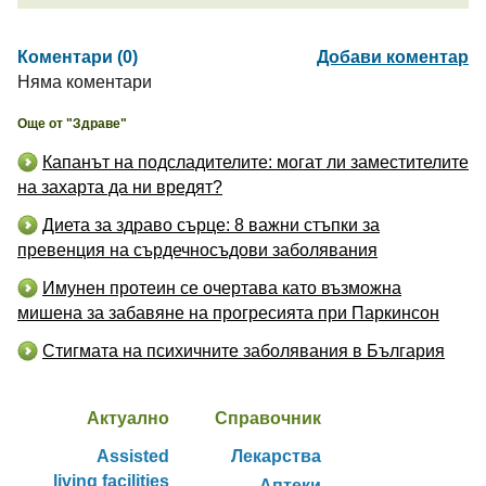
Коментари (0)
Добави коментар
Няма коментари
Още от "Здраве"
Капанът на подсладителите: могат ли заместителите
на захарта да ни вредят?
Диета за здраво сърце: 8 важни стъпки за
превенция на сърдечносъдови заболявания
Имунен протеин се очертава като възможна
мишена за забавяне на прогресията при Паркинсон
Стигмата на психичните заболявания в България
Актуално
Справочник
Assisted
Лекарства
living facilities
Аптеки