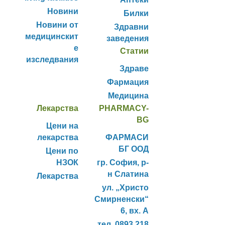
Новини
Билки
Новини от
Здравни
медицинскит
заведения
е
Статии
изследвания
Здраве
Фармация
Медицина
Лекарства
PHARMACY-
BG
Цени на
лекарства
ФАРМАСИ
БГ ООД
Цени по
НЗОК
гр. София, р-
н Слатина
Лекарства
ул. „Христо
Смирненски“
6, вх. А
тел. 0893 218