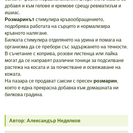
добавя и към гелове и кремове срещу ревматизъм и
ишиас.
Розмаринът
стимулира кръвообращението,
подобрява работата на сърцето и нормализира
кръвното налягане.
Билката стимулира отделянето на урина и помага на
организма да се пребори със задържането на течности.
В съчетание с коприва, розови листенца или лайка
могат да се направят различни тоници за подсилване
растежа на косата и за почистване и освежаване на
кожата.
На пазара се продават саксии с пресен
розмарин
,
което е една прекрасна добавка към домашната ни
билкова градина.
Автор: Александър Недялков