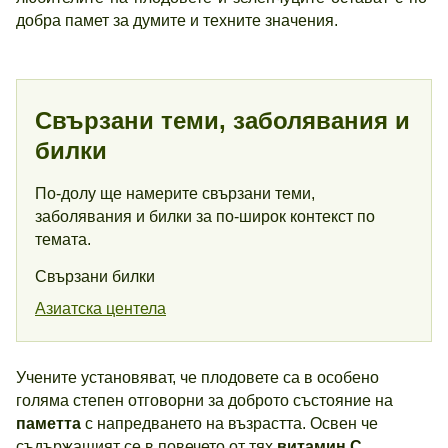
добра памет за думите и техните значения.
Свързани теми, заболявания и
билки
По-долу ще намерите свързани теми,
заболявания и билки за по-широк контекст по
темата.
Свързани билки
Азиатска центела
Учените установяват, че плодовете са в особено
голяма степен отговорни за доброто състояние на
паметта
с напредването на възрастта. Освен че
съдържащият се в повечето от тях
витамин С,