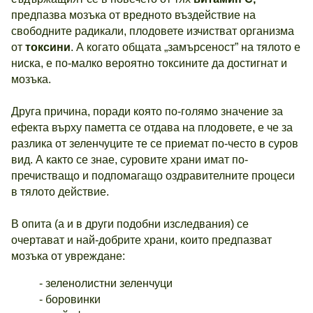
предпазва мозъка от вредното въздействие на
свободните радикали, плодовете изчистват организма
от
токсини
. А когато общата „замърсеност” на тялото е
ниска, е по-малко вероятно токсините да достигнат и
мозъка.
Друга причина, поради която по-голямо значение за
ефекта върху паметта се отдава на плодовете, е че за
разлика от зеленчуците те се приемат по-често в суров
вид. А както се знае, суровите храни имат по-
пречистващо и подпомагащо оздравителните процеси
в тялото действие.
В опита (а и в други подобни изследвания) се
очертават и най-добрите храни, които предпазват
мозъка от увреждане:
- зеленолистни зеленчуци
- боровинки