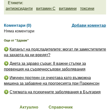
Етикети:
антиоксиданти
витамин С
витамини
токсини
Коментари (0)
Добави коментар
Няма коментари
Още от "Здраве"
Капанът на подсладителите: могат ли заместителите
на захарта да ни вредят?
Диета за здраво сърце: 8 важни стъпки за
превенция на сърдечносъдови заболявания
Имунен протеин се очертава като възможна
мишена за забавяне на прогресията при Паркинсон
Стигмата на психичните заболявания в България
Актуално
Справочник