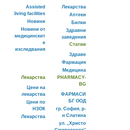
Assisted
Лекарства
living facilities
Аптеки
Новини
Билки
Новини от
Здравни
медицинскит
заведения
е
Статии
изследвания
Здраве
Фармация
Медицина
Лекарства
PHARMACY-
BG
Цени на
лекарства
ФАРМАСИ
БГ ООД
Цени по
НЗОК
гр. София, р-
н Слатина
Лекарства
ул. „Христо
Смирненски“