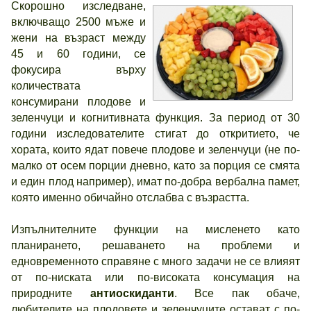
Скорошно изследване,
включващо 2500 мъже и
жени на възраст между
45 и 60 години, се
фокусира върху
количествата
консумирани плодове и
зеленчуци и когнитивната функция. За период от 30
години изследователите стигат до откритието, че
хората, които ядат повече плодове и зеленчуци (не по-
малко от осем порции дневно, като за порция се смята
и един плод например), имат по-добра вербална памет,
която именно обичайно отслабва с възрастта.
Изпълнителните функции на мисленето като
планирането, решаването на проблеми и
едновременното справяне с много задачи не се влияят
от по-ниската или по-високата консумация на
природните
антиоскиданти
. Все пак обаче,
любителите на плодовете и зеленчуците остават с по-