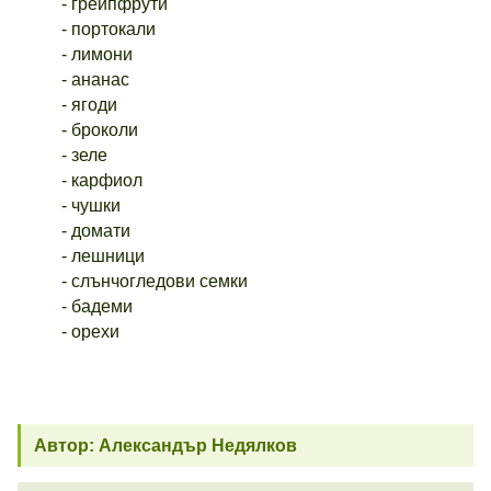
- грейпфрути
- портокали
- лимони
- ананас
- ягоди
- броколи
- зеле
- карфиол
- чушки
- домати
- лешници
- слънчогледови семки
- бадеми
- орехи
Автор: Александър Недялков