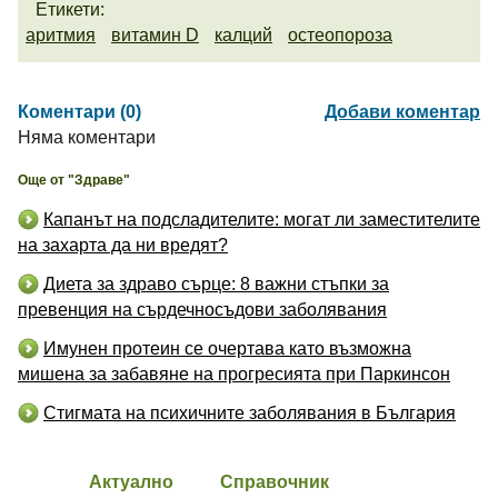
Етикети:
аритмия
витамин D
калций
остеопороза
Коментари (0)
Добави коментар
Няма коментари
Още от "Здраве"
Капанът на подсладителите: могат ли заместителите
на захарта да ни вредят?
Диета за здраво сърце: 8 важни стъпки за
превенция на сърдечносъдови заболявания
Имунен протеин се очертава като възможна
мишена за забавяне на прогресията при Паркинсон
Стигмата на психичните заболявания в България
Актуално
Справочник