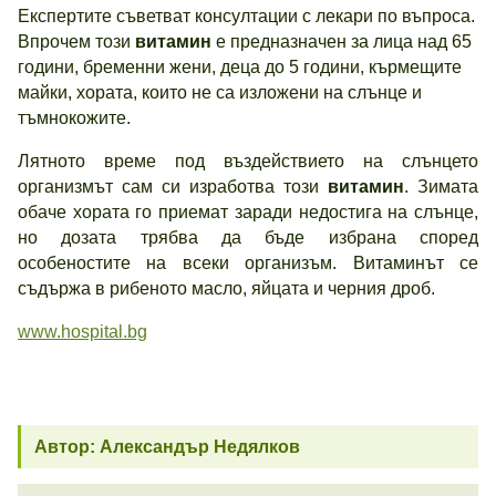
Експертите съветват консултации с лекари по въпроса.
Впрочем този
витамин
е предназначен за лица над 65
години, бременни жени, деца до 5 години, кърмещите
майки, хората, които не са изложени на слънце и
тъмнокожите.
Лятното време под въздействието на слънцето
организмът сам си изработва този
витамин
. Зимата
обаче хората го приемат заради недостига на слънце,
но дозата трябва да бъде избрана според
особеностите на всеки организъм. Витаминът се
съдържа в рибеното масло, яйцата и черния дроб.
www.hospital.bg
Автор: Александър Недялков