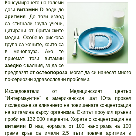
Консумирането на големи
дози
витамин D
води до
аритмия
. До този извод
са стигнали група учени,
цитирани от британските
медии. Особено рискова
група са жените, които са
в менопауза. Ако те
приемат този витамин
заедно
с калция, за да се
предпазят от
остеопороза
, могат да си нанесат много
по-сериозни здравословни проблеми.
Изследователи от Медицинският център
"Интермаунтин" в американския щат Юта провел
изследване за влиянието на повишената концентрация
на витамина върху организма. Екипът проучил кръвни
проби на 132 000 пациенти. Хората с концентрация на
витамин D
над нормата от 100 нанограма на 100
грама кръв са имали 2,5 пъти повече аритмия в