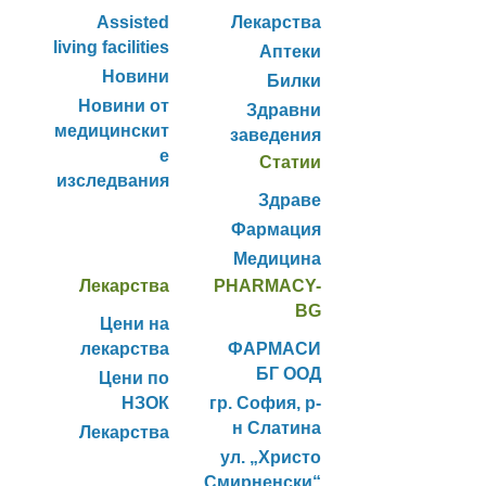
Assisted
Лекарства
living facilities
Аптеки
Новини
Билки
Новини от
Здравни
медицинскит
заведения
е
Статии
изследвания
Здраве
Фармация
Медицина
Лекарства
PHARMACY-
BG
Цени на
лекарства
ФАРМАСИ
БГ ООД
Цени по
НЗОК
гр. София, р-
н Слатина
Лекарства
ул. „Христо
Смирненски“