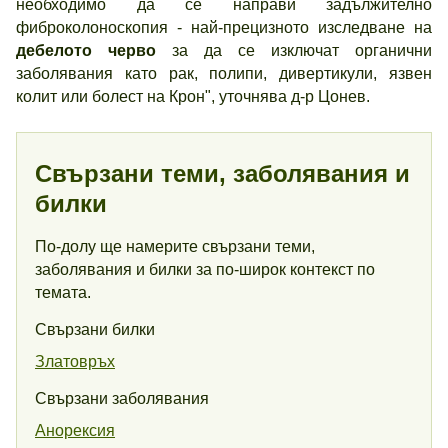
необходимо да се направи задължително
фиброколоноскопия - най-прецизното изследване на
дебелото черво
за да се изключат органични
заболявания като рак, полипи, дивертикули, язвен
колит или болест на Крон", уточнява д-р Цонев.
Свързани теми, заболявания и
билки
По-долу ще намерите свързани теми,
заболявания и билки за по-широк контекст по
темата.
Свързани билки
Златовръх
Свързани заболявания
Анорексия