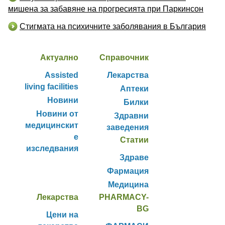
мишена за забавяне на прогресията при Паркинсон
Стигмата на психичните заболявания в България
Актуално
Справочник
Assisted
Лекарства
living facilities
Аптеки
Новини
Билки
Новини от
Здравни
медицинскит
заведения
е
Статии
изследвания
Здраве
Фармация
Медицина
Лекарства
PHARMACY-
BG
Цени на