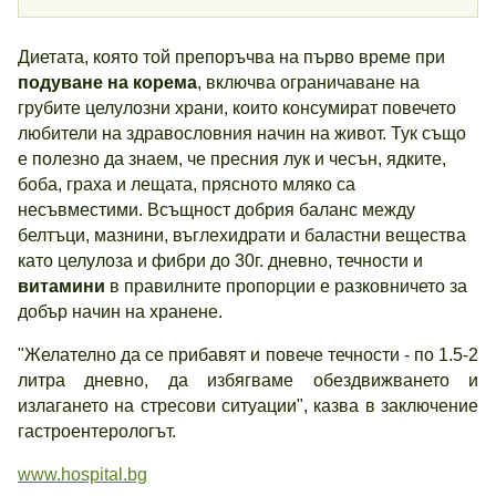
Диетата, която той препоръчва на първо време при
подуване на корема
, включва ограничаване на
грубите целулозни храни, които консумират повечето
любители на здравословния начин на живот. Тук също
е полезно да знаем, че пресния лук и чесън, ядките,
боба, граха и лещата, прясното мляко са
несъвместими. Всъщност добрия баланс между
белтъци, мазнини, въглехидрати и баластни вещества
като целулоза и фибри до 30г. дневно, течности и
витамини
в правилните пропорции е разковничето за
добър начин на хранене.
"Желателно да се прибавят и повече течности - по 1.5-2
литра дневно, да избягваме обездвижването и
излагането на стресови ситуации", казва в заключение
гастроентерологът.
www.hospital.bg