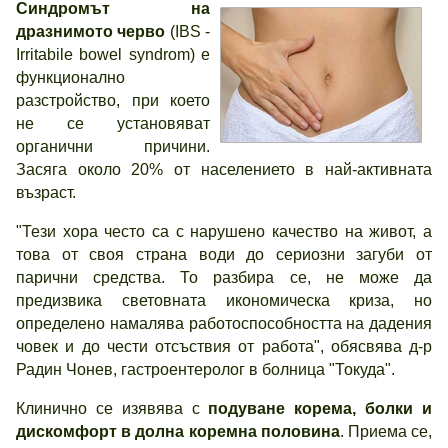
Синдромът на
дразнимото черво
(IBS -
Irritabile bowel syndrom) е
функционално
разстройство, при което
не се установяват
органични причини.
Засяга около 20% от населението в най-активната
възраст.
"Тези хора често са с нарушено качество на живот, а
това от своя страна води до сериозни загуби от
парични средства. То разбира се, не може да
предизвика световната икономическа криза, но
определено намалява работоспособността на дадения
човек и до чести отсъствия от работа", обясвява д-р
Радин Чонев, гастроентеролог в болница "Токуда".
Клинично се изявява с
подуване корема, болки и
дискомфорт в долна коремна половина
. Приема се,