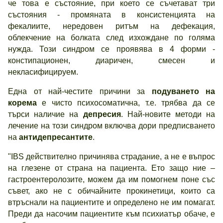
че това е състояние, при което се съчетават три
състояния - промяната в консистенцията на
фекалиите, нередовен ритъм на дефекация,
облекчение на болката след изхождане по голяма
нужда. Този синдром се проявява в 4 форми -
констипационен, диаричен, смесен и
некласифицируем.
Една от най-честите причини за
подуването на
корема
е чисто психосоматична, т.е. трябва да се
търси наличие на
депресия
. Най-новите методи на
лечение на този синдром включва дори предписването
на
антидепресантите
.
"IBS действително причинява страдание, а не е въпрос
на глезене от страна на пациента. Ето защо ние –
гастроентеролозите, можем да им помогнем поне със
съвет, ако не с обичайните прокинетици, които са
втръснали на пациентите и определено не им помагат.
Преди да насочим пациентите към психиатър обаче, е