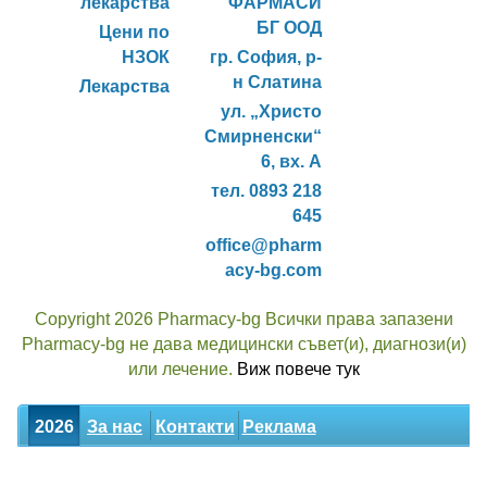
лекарства
ФАРМАСИ
БГ ООД
Цени по
НЗОК
гр. София, р-
н Слатина
Лекарства
ул. „Христо
Смирненски“
6, вх. А
тел. 0893 218
645
office@pharm
acy-bg.com
Copyright 2026 Pharmacy-bg Всички права запазени
Pharmacy-bg не дава медицински съвет(и), диагнози(и)
или лечение.
Виж повече тук
2026
За нас
Контакти
Реклама
Новини
Статии
Билки