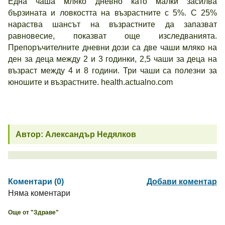
Една чаша мляко дневно като малки засилва
бързината и ловкостта на възрастните с 5%. С 25%
нараства шансът на възрастните да запазват
равновесие, показват още изследванията.
Препоръчителните дневни дози са две чаши мляко на
ден за деца между 2 и 3 годинки, 2,5 чаши за деца на
възраст между 4 и 8 години. Три чаши са полезни за
юношите и възрастните. health.actualno.com
Автор: Александър Недялков
Коментари (0)
Добави коментар
Няма коментари
Още от "Здраве"