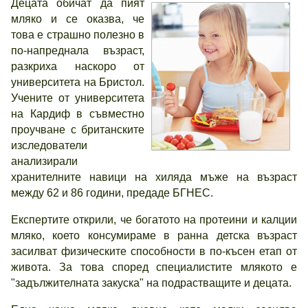
Децата обичат да пият
мляко и се оказва, че
това е страшно полезно в
по-напреднала възраст,
разкриха наскоро от
университета на Бристол.
Учените от университета
на Кардиф в съвместно
проучване с британските
изследователи
анализирали
хранителните навици на хиляда мъже на възраст
между 62 и 86 години, предаде БГНЕС.
Експертите открили, че богатото на протеини и калции
мляко, което консумираме в ранна детска възраст
засилват физическите способности в по-късен етап от
живота. За това според специалистите млякото е
"задължителната закуска" на подрастващите и децата.