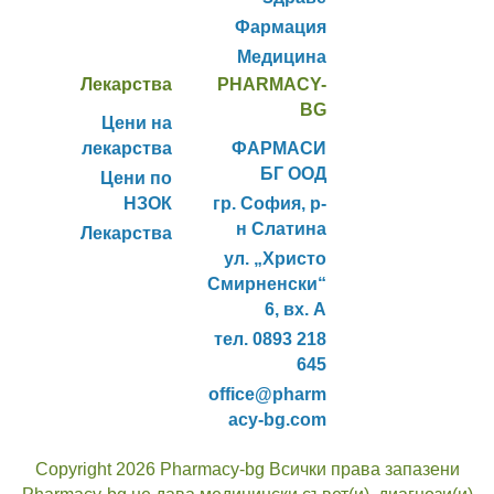
Фармация
Медицина
Лекарства
PHARMACY-
BG
Цени на
лекарства
ФАРМАСИ
БГ ООД
Цени по
НЗОК
гр. София, р-
н Слатина
Лекарства
ул. „Христо
Смирненски“
6, вх. А
тел. 0893 218
645
office@pharm
acy-bg.com
Copyright 2026 Pharmacy-bg Всички права запазени