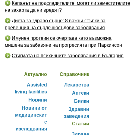
Капанът на подсладителите: могат ли заместителите
на захарта да ни вредят?
Диета за здраво сърце: 8 важни стъпки за
превенция на сърдечносъдови заболявания
Имунен протеин се очертава като възможна
мишена за забавяне на прогресията при Паркинсон
Стигмата на психичните заболявания в България
Актуално
Справочник
Assisted
Лекарства
living facilities
Аптеки
Новини
Билки
Новини от
Здравни
медицинскит
заведения
е
Статии
изследвания
Здраве