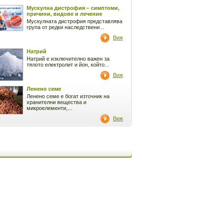
Мускулна дистрофия – симптоми,
причини, видове и лечение
Мускулната дистрофия представлява
група от редки наследствени...
Виж
Натрий
Натрий е изключително важен за
тялото електролит и йон, който...
Виж
Ленено семе
Ленено семе е богат източник на
хранителни вещества и
микроелементи,...
Виж