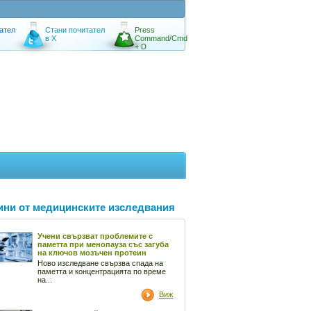
ател
Стани почитател
Press
в X
Command/Cmd
+ D
ини от медицинските изследвания
Учени свързват проблемите с
паметта при менопауза със загуба
на ключов мозъчен протеин
Ново изследване свързва спада на
паметта и концентрацията по време
на...
Виж