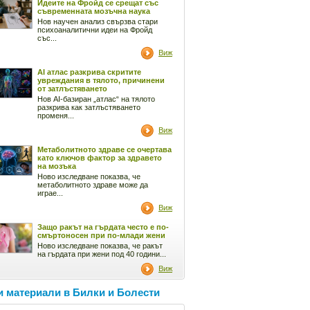
Идеите на Фройд се срещат със
съвременната мозъчна наука
Нов научен анализ свързва стари
психоаналитични идеи на Фройд
със...
Виж
AI атлас разкрива скритите
увреждания в тялото, причинени
от затлъстяването
Нов AI-базиран „атлас“ на тялото
разкрива как затлъстяването
променя...
Виж
Метаболитното здраве се очертава
като ключов фактор за здравето
на мозъка
Ново изследване показва, че
метаболитното здраве може да
играе...
Виж
Защо ракът на гърдата често е по-
смъртоносен при по-млади жени
Ново изследване показва, че ракът
на гърдата при жени под 40 години...
Виж
 материали в Билки и Болести