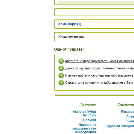
Коментари (0)
Няма коментари
Още от "Здраве"
Капанът на подсладителите: могат ли замест
Диета за здраво сърце: 8 важни стъпки за 
Имунен протеин се очертава като възможна
Стигмата на психичните заболявания в Бъл
Актуално
Справочн
Assisted living
Лекарс
facilities
Апте
Новини
Бил
Новини от
Здравни заведе
медицинските
изследвания