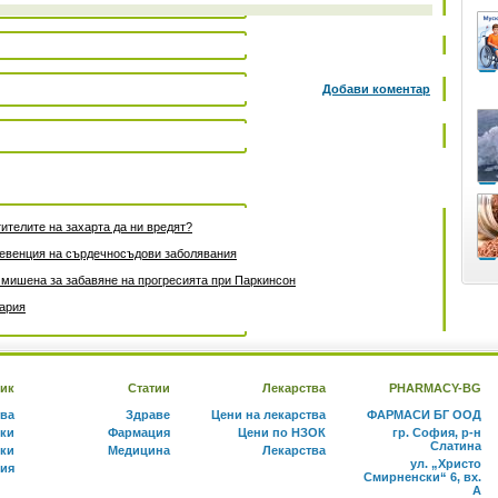
Добави коментар
ителите на захарта да ни вредят?
превенция на сърдечносъдови заболявания
 мишена за забавяне на прогресията при Паркинсон
гария
ик
Статии
Лекарства
PHARMACY-BG
тва
Здраве
Цени на лекарства
ФАРМАСИ БГ ООД
ки
Фармация
Цени по НЗОК
гр. София, р-н
Слатина
ки
Медицина
Лекарства
ул. „Христо
ния
Смирненски“ 6, вх.
А