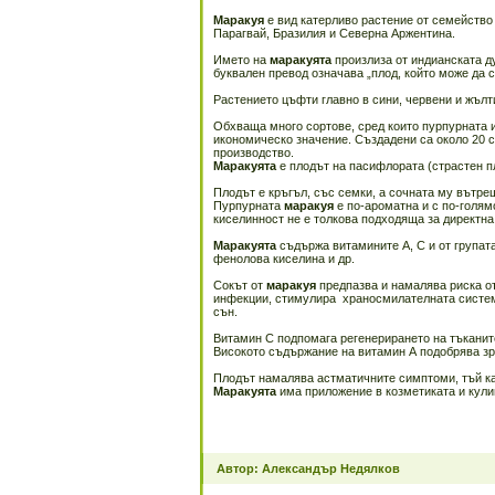
Маракуя
е вид катерливо растение от семейство
Парагвай, Бразилия и Северна Аржентина.
Името на
маракуята
произлиза от индианската ду
буквален превод означава „плод, който може да с
Растението цъфти главно в сини, червени и жълт
Обхваща много сортове, сред които пурпурната 
икономическо значение. Създадени са около 20 
производство.
Маракуята
е плодът на пасифлората (страстен п
Плодът е кръгъл, със семки, а сочната му вътре
Пурпурната
маракуя
е по-ароматна и с по-голям
киселинност не е толкова подходяща за директна
Маракуята
съдържа витамините А, С и от групат
фенолова киселина и др.
Сокът от
маракуя
предпазва и намалява риска о
инфекции, стимулира храносмилателната система
сън.
Витамин С подпомага регенерирането на тъканит
Високото съдържание на витамин А подобрява зре
Плодът намалява астматичните симптоми, тъй ка
Маракуята
има приложение в козметиката и кули
Автор: Александър Недялков