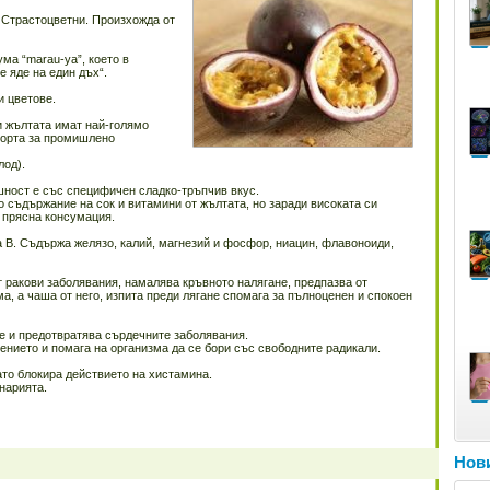
 Страстоцветни. Произхожда от
ма “marau-ya”, което в
е яде на един дъх“.
и цветове.
и жълтата имат най-голямо
сорта за промишлено
лод).
шност е със специфичен сладко-тръпчив вкус.
о съдържание на сок и витамини от жълтата, но заради високата си
 прясна консумация.
а B. Съдържа желязо, калий, магнезий и фосфор, ниацин, флавоноиди,
т ракови заболявания, намалява кръвното налягане, предпазва от
, а чаша от него, изпита преди лягане спомага за пълноценен и спокоен
е и предотвратява сърдечните заболявания.
нието и помага на организма да се бори със свободните радикали.
то блокира действието на хистамина.
нарията.
Нови