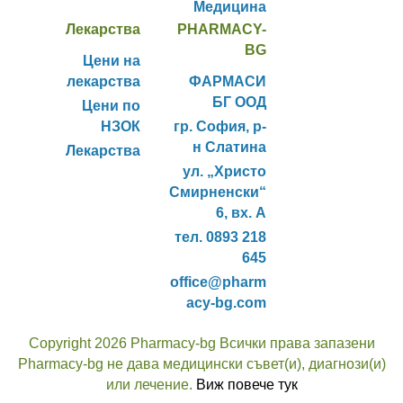
Медицина
Лекарства
PHARMACY-
BG
Цени на
лекарства
ФАРМАСИ
БГ ООД
Цени по
НЗОК
гр. София, р-
н Слатина
Лекарства
ул. „Христо
Смирненски“
6, вх. А
тел. 0893 218
645
office@pharm
acy-bg.com
Copyright 2026 Pharmacy-bg Всички права запазени
Pharmacy-bg не дава медицински съвет(и), диагнози(и)
или лечение.
Виж повече тук