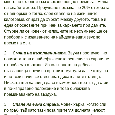
много по-склонни към хъркане нощно време за сметка
на слабите хора. Проучване показва, че 20% от хората
с наднормено тегло, след сваляне на излишните
килограми, спират да хъркат. Между другото, това е и
една от основните причини за хъркането при дамите.
Отърве ли се човек от излишните кг, несъмнено ще се
пребори и с издаването на най-дразнещия звук по
време на сън.
2.
Смяна на възглавницата
. Звучи простичко , но
понякога това е най-ефикасното решение за справяне
с проблема хъркане. Използването на дебела
възглавница пречи на вратните мускули да се отпуснат
и по този начин се стесняват дихателните пътища.
Ниската възглавница дава възможност вратът да стои
в по-изправено положение и това облекчава
преминаването на въздуха.
3.
Спане на една страна.
Човек хърка, когато спи
по гръб, тъй като тази поза притегля долната челюст.