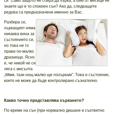
си ,само защото не спира да хърка, а Вие от месеци не
знаете що е то спокоен сън? Ако да, следващите
редова са предназначени именно за Вас.
Разбира се,
хъркащият няма
никаква вина за
състоянието си,
но това не го
прави по-малко
дразнещо. Ясно
е, че никой не си
ляга с мисълта
„Ммм, тази нощ малко ще похъркам”. Това е състояние,
което не може да бъде контролирано съзнателно.
Какво точно представлява хъркането?
По време на сън (при нормално дишане и съответно