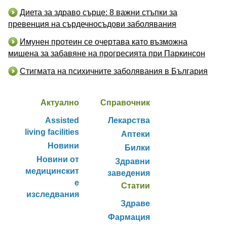
Диета за здраво сърце: 8 важни стъпки за
превенция на сърдечносъдови заболявания
Имунен протеин се очертава като възможна
мишена за забавяне на прогресията при Паркинсон
Стигмата на психичните заболявания в България
Актуално
Справочник
Assisted
Лекарства
living facilities
Аптеки
Новини
Билки
Новини от
Здравни
медицинскит
заведения
е
Статии
изследвания
Здраве
Фармация