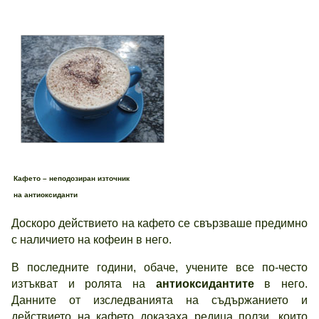
Кафето – неподозиран източник
на антиоксиданти
Доскоро действието на кафето се свързваше предимно
с наличието на кофеин в него.
В последните години, обаче, учените все по-често
изтъкват и ролята на
антиоксидантите
в него.
Данните от изследванията на съдържанието и
действието на кафето доказаха редица ползи, които