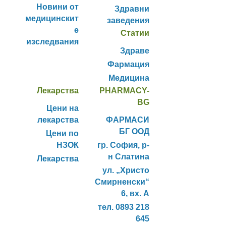
Новини от
Здравни
медицинскит
заведения
е
Статии
изследвания
Здраве
Фармация
Медицина
Лекарства
PHARMACY-
BG
Цени на
лекарства
ФАРМАСИ
БГ ООД
Цени по
НЗОК
гр. София, р-
н Слатина
Лекарства
ул. „Христо
Смирненски“
6, вх. А
тел. 0893 218
645