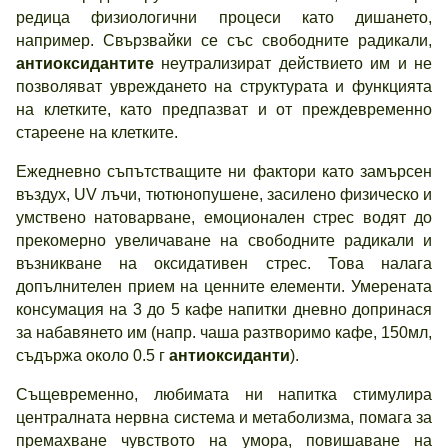
редица физиологични процеси като дишането,
например. Свързвайки се със свободните радикали,
антиоксидантите
неутрализират действието им и не
позволяват увреждането на структурата и функцията
на клетките, като предпазват и от преждевременно
стареене на клетките.
Ежедневно съпътстващите ни фактори като замърсен
въздух, UV лъчи, тютюнопушене, засилено физическо и
умствено натоварване, емоционален стрес водят до
прекомерно увеличаване на свободните радикали и
възникване на оксидативен стрес. Това налага
допълнителен прием на ценните елементи. Умерената
консумация на 3 до 5 кафе напитки дневно допринася
за набавянето им (напр. чаша разтворимо кафе, 150мл,
съдържа около 0.5 г
антиоксиданти
).
Същевременно, любимата ни напитка стимулира
централната нервна система и метаболизма, помага за
премахване чувството на умора, повишаване на