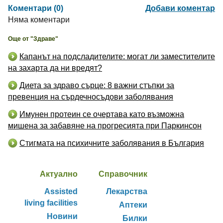
Коментари (0)
Добави коментар
Няма коментари
Още от "Здраве"
Капанът на подсладителите: могат ли заместителите
на захарта да ни вредят?
Диета за здраво сърце: 8 важни стъпки за
превенция на сърдечносъдови заболявания
Имунен протеин се очертава като възможна
мишена за забавяне на прогресията при Паркинсон
Стигмата на психичните заболявания в България
Актуално
Справочник
Assisted
Лекарства
living facilities
Аптеки
Новини
Билки