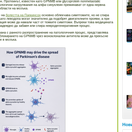
. Протеинът, известен като GPNMB или glycoprotein nonmetastatic
тологични натрупвания на алфа-синуклеин преминават от една нервна
области на мозъка.
е на
болестта на Паркинсон
основно облекчава симптомите, но не спира
ато леводопа могат значително да подобрят двигателните прояви, а при
ция може да намали част от тежките симптоми. Въпреки това медицината
 надеждно да забавя или спира невродегенеративния процес.
ана с ранното разпространение на патологичния процес, представлява
е блокирането на GPNMB чрез моноклонални антитела може да прекъсне
е в мозъка.
Нови