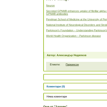
Neuron
Secreted GPNMB enhances uptake of fibrillar alpha-s
GPNMB antibodies
Perelman School of Medicine at the University of Pe
National Institute of Neurological Disorders and Str
Parkinson's Foundation – Understanding Parkinson'
World Health Organization – Parkinson disease
Автор: Александър Недялков
Етикети:
Паркинсон
Коментари (0)
Няма коментари
Още от "Здраве"