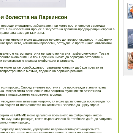
ри болестта на Паркинсон
 невродегенеративно заболяване, при което постепенно се увреждат
ята. Най-известният процес е загубата на допамин-продуциращи неврони в
 ограничава само до тази зона.
озъчни мрежи и може да доведе не само до тремор, скованост и забавени
 настроението, когнитивни проблеми, затруднено преглъщане, автономни
яването е натрупването на неправилно нагънат алфа-синуклеин. Това е
ервните окончания, но при Паркинсон може да образува патологични
 и се свързват с тяхната дисфункция и загиване.
ин може да се освобождава от увредени клетки и да бъде поеман от
азпространява в мозъка, подобно на верижна реакция.
този процес. Според учените протеинът се произвежда в значителна
ъка. Микроглията обикновено има защитна функция: тя разпознава
тва в поддържането на мозъчната среда.
о увредени или загиващи неврони, тя може да започне да произвежда по-
се отделя от повърхността на клетките и започва да циркулира в
 форма на GPNMB може да улесни поемането на фибриларен алфа-
, че имунната реакция, която първоначално би трябвало да бъде защитна,
атологичния процес.
 уврежда невроните, увредените неврони активират микроглията,
омага по-нататъшното разпространение на алфа-синуклеиновата