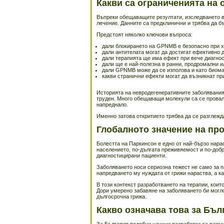
Какви са ограниченията на 
Въпреки обещаващите резултати, изследването в
лечение. Данните са предклинични и трябва да б
Предстоят няколко ключови въпроса:
дали блокирането на GPNMB е безопасно при х
дали антителата могат да достигат ефективно д
дали терапията ще има ефект при вече диагно
дали ще е най-полезна в ранни, продромални и
дали GPNMB може да се използва и като биома
какви странични ефекти могат да възникнат пр
Историята на невродегенеративните заболявания 
труден. Много обещаващи молекули са се проваля
напреднало.
Именно затова откритието трябва да се разглежда
Глобалното значение на пр
Болестта на Паркинсон е едно от най-бързо нара
населението, по-дългата преживяемост и по-доб
диагностицирани пациенти.
Заболяването носи сериозна тежест не само за п
напредването му нуждата от грижи нараства, а к
В този контекст разработването на терапии, коит
Дори умерено забавяне на заболяването би могло
дългосрочна грижа.
Какво означава това за Бъл