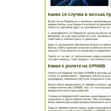
Какво се случва в мозъка п
Болестта на Паркинсон е хронично прогресиращо
нервни клетки, участващи в контрола на движени
областта substantia nigra, но заболяването не се
С напредването си Паркинсон засяга различни м
движения, но и до нарушения на съня, промени в
симптоми и повишен риск от деменция.
Един от централните биологични белези на забол
белтък, който нормално участва в работата на н
агрегати. Тези агрегати се натрупват в невроните
Смята се, че част от патологичния алфа-синукле
съседни неврони. Така процесът постепенно се р
Каква е ролята на GPNMB
Новото изследване поставя GPNMB в центъра на 
степен от микроглията – имунните клетки на моз
увреждания, премахва клетъчни отпадъци и учас
Когато обаче микроглията се намира в близост д
големи количества GPNMB. Част от този протеин 
междуклетъчното пространство.
Според изследователите именно секретираната
синуклеин от други нервни клетки. Това означава
може неволно да ускори разпространението на п
Така се оформя опасен цикъл: алфа-синуклеинът
микроглията освобождава GPNMB, а GPNMB подп