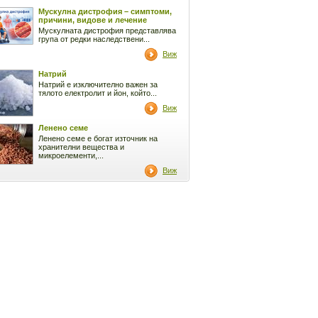
Мускулна дистрофия – симптоми,
причини, видове и лечение
Мускулната дистрофия представлява
група от редки наследствени...
Виж
Натрий
Натрий е изключително важен за
тялото електролит и йон, който...
Виж
Ленено семе
Ленено семе е богат източник на
хранителни вещества и
микроелементи,...
Виж