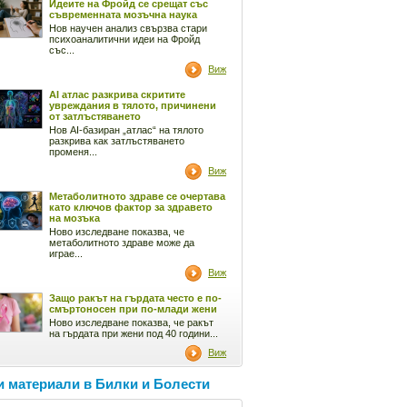
Идеите на Фройд се срещат със
съвременната мозъчна наука
Нов научен анализ свързва стари
психоаналитични идеи на Фройд
със...
Виж
AI атлас разкрива скритите
увреждания в тялото, причинени
от затлъстяването
Нов AI-базиран „атлас“ на тялото
разкрива как затлъстяването
променя...
Виж
Метаболитното здраве се очертава
като ключов фактор за здравето
на мозъка
Ново изследване показва, че
метаболитното здраве може да
играе...
Виж
Защо ракът на гърдата често е по-
смъртоносен при по-млади жени
Ново изследване показва, че ракът
на гърдата при жени под 40 години...
Виж
 материали в Билки и Болести