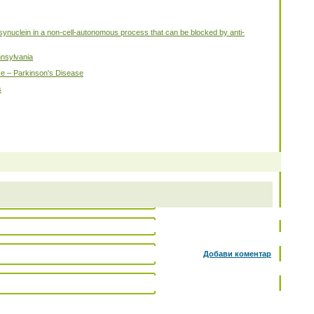
ynuclein in a non-cell-autonomous process that can be blocked by anti-
nnsylvania
oke – Parkinson's Disease
s
Добави коментар