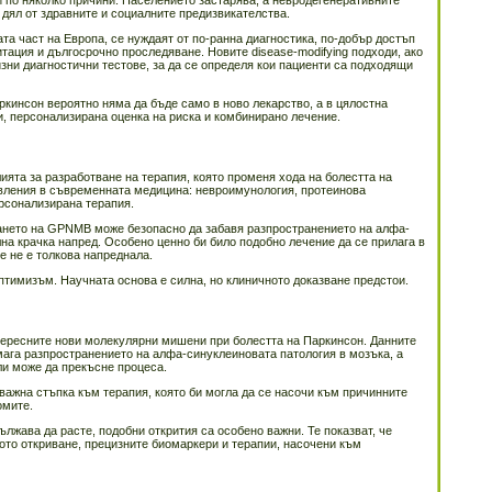
 по няколко причини. Населението застарява, а невродегенеративните
дял от здравните и социалните предизвикателства.
ата част на Европа, се нуждаят от по-ранна диагностика, по-добър достъп
тация и дългосрочно проследяване. Новите disease-modifying подходи, ако
изни диагностични тестове, за да се определя кои пациенти са подходящи
ркинсон вероятно няма да бъде само в ново лекарство, а в цялостна
, персонализирана оценка на риска и комбинирано лечение.
ята за разработване на терапия, която променя хода на болестта на
вления в съвременната медицина: невроимунология, протеинова
ерсонализирана терапия.
ането на GPNMB може безопасно да забавя разпространението на алфа-
лна крачка напред. Особено ценно би било подобно лечение да се прилага в
е не е толкова напреднала.
птимизъм. Научната основа е силна, но клиничното доказване предстои.
ересните нови молекулярни мишени при болестта на Паркинсон. Данните
мага разпространението на алфа-синуклеиновата патология в мозъка, а
ли може да прекъсне процеса.
 важна стъпка към терапия, която би могла да се насочи към причинните
омите.
дължава да расте, подобни открития са особено важни. Те показват, че
ото откриване, прецизните биомаркери и терапии, насочени към