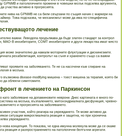
ду GPNMB и патологичните промени в човешки мозък подсилва аргумента,
да участва активно в прогресията.
ните нива на GPNMB не са били свързани по същия начин с маркери на
хаймер. Това подсказва, че механизмът може да има по-специфична
логия.
ществуващото лечение
ително важни. Леводопа продължава да бъде златен стандарт за контрол
и, MAO-B инхибиторите, COMT инхибиторите и други лекарства имат място
ция може значително да намали моторните флуктуации и дискинезиите.
дичната рехабилитация, контролът на съня и храненето също са важни
ляват проявите на заболяването. Те не са насочени към спиране на
логия в мозъка.
 възможна disease-modifying мишена – тоест мишена за терапия, която би
мо да облекчи симптомите.
 фронт в лечението на Паркинсон
 като заболяване на допаминовите неврони. Днес картината е много по-
 система на мозъка, възпалението, митохондриалната дисфункция, чревно-
развитието и прогресията на заболяването.
асивен участник, който реагира на увреждането. Тя може активно да
някои ситуации микроглиалната реакция е защитна, но при хронична
силва увреждането.
-нова концепция. То показва, че една имунна молекула може да се окаже
а реакция и разпространението на патологични белтъчни агрегати.