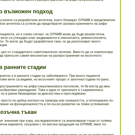
то възможен подход
е учените са разработили антитела, които блокират GPNMB в предклинични
ези антитела са успели да предотвратят разпространението на алфа-
а пациенти, но е силен сигнал, че GPNMB може да бъде реалистична
вече са утвърден клас медикаменти в онкологията, ревматологията,
ти. Те могат да бъдат разработени така, че да разпознават много
кция.
 цел от стандартното симптоматично лечение. Вместо да се компенсира
а да прекъсне самия механизъм на разпространение на мозъчното
в ранните стадии
роятно е в ранните стадии на заболяването. При много пациенти
томи вече са видими, но мозъчният процес е започнал години по-рано.
пространението на алфа-синуклеиновата патология, тя би могла да има
необратими увреждания. Това е една от причините в съвременната
 но и ранни биомаркери за диагностика и проследяване.
 просто по-добър контрол на тремора или сковаността, а потенциално по-
зване на функционалността и по-късно развитие на тежки усложнения.
мозъчна тъкан
ат значение при хора, изследователите са анализирали тъкан от голяма
етични варианти, свързани с по-висока продукция на GPNMB, имат по-
 терапии изглеждат обещаващи в клетъчни модели, но не се потвърждават