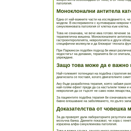
патология.
Моноклонални антитела ка
Една от най-важните части на изследването е, ч
модели. В експерименти с култивирани неврони т
синуклеиновата патология от клетка към клетка.
Това не означава, че вече има готово лечение з
терапевтична мишена. Моноклоналните антитела 
гастроентерологията, неврологията и други облас
специфични молекули и да блокират тяхната фун
При Паркинсон подобен подход би имал различна
недостигът на допамин, терапията би се опитал
увреждане.
Защо това може да е важно 
Най-големият потенциал на подобна стратегия ве
диагнозата се поставя, когато двигателните симп
Ако бъде разработена терапия, която забавя раз
най-голям ефект преди да са настъпили тежки и 
неврология да се търсят не само нови лекарства,
За пациентите подобна терапия би означавала не
бавно влошаване на заболяването, по-дълго запа
Доказателства от човешка 
За да проверят дали лабораторните резултати им
мозъчна банка. Данните показват, че хора с ген
изразена алфа-синуклеинова патология.
Това е важна стъпка, защото много потенциални