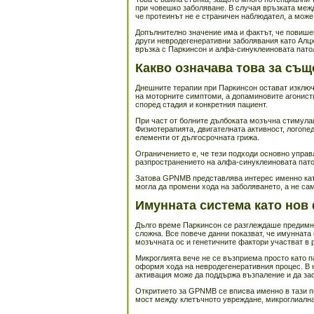
при човешко заболяване. В случая връзката меж
че протеинът не е страничен наблюдател, а може 
Допълнително значение има и фактът, че повише
други невродегенеративни заболявания като Алц
връзка с Паркинсон и алфа-синуклеиновата пато
Какво означава това за съ
Днешните терапии при Паркинсон остават изключ
на моторните симптоми, а допаминовите агонист
според стадия и конкретния пациент.
При част от болните дълбоката мозъчна стимула
Физиотерапията, двигателната активност, логопе
елементи от дългосрочната грижа.
Ограничението е, че тези подходи основно управ
разпространението на алфа-синуклеиновата пато
Затова GPNMB представлява интерес именно като
могла да промени хода на заболяването, а не са
Имунната система като нов
Дълго време Паркинсон се разглеждаше предимно
сложна. Все повече данни показват, че имунната
мозъчната ос и генетичните фактори участват в 
Микроглията вече не се възприема просто като п
оформя хода на невродегенеративния процес. В 
активация може да поддържа възпаление и да за
Откритието за GPNMB се вписва именно в тази по
мост между клетъчното увреждане, микроглиалнат