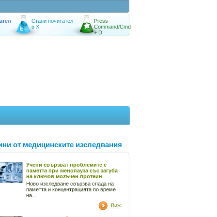
ател
Стани почитател
Press
в X
Command/Cmd
+ D
ини от медицинските изследвания
Учени свързват проблемите с
паметта при менопауза със загуба
на ключов мозъчен протеин
Ново изследване свързва спада на
паметта и концентрацията по време
на...
Виж