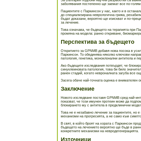
За България подобни научни разработки са важни
заболявания постепенно ще заемат все по-голям 
Пациентите с Паркинсон у нас, както и в останал
до специализирана неврологична грижа, рехабили
бъдат доказани, вероятно ще изискват и по-прец
за лечение.
Това означава, че бъдещето на терапията при Па
промяна на модела: ранно откриване, биомаркери
Перспектива за бъдещето
Откритието за GPNMB добавя нова посока в усили
Паркинсон. То обединява няколко ключови напра
патология, генетика, моноклонални антитела и п
Ако бъдещите изследвания потвърдят, че блокир
синуклеиновата патология, това би било значите
ранен стадий, когато невроналната загуба все ощ
Засега обаче най-точната оценка е внимателен о
Заключение
Новото изследване поставя GPNMB сред най-инт
показват, че този имунен протеин може да подпо
блокирането му с антитела в предклинични моде
Това не е незабавно лечение за пациентите, но е
механизми на прогресията, а не само към симпт
В свят, в който броят на хората с Паркинсон про
бъдещето на лечението вероятно ще бъде в ранн
конкретните механизми на невродегенерацията.
Източници