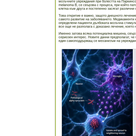
мозъчните увреждания при болестта на Паркинсон
melanoma B, се свързва с процеса, при който па
клетка към друга и постепенно засягат различни 
Това откритие е важно, защото днешното лечени
самото развитие на заболяването. Медикаменти к
определени пациенти дълбоката мозъчна стимула
все още не разполага с доказано лечение, което
Именно затова всяка потенциална мишена, свърз
сериозен интерес. Новите данни предполагат, ч
един самоподдържащ се механизъм на увреждан