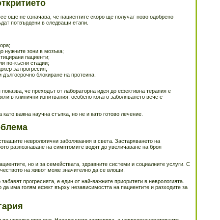
откритието
се още не означава, че пациентите скоро ще получат ново одобрено
ъдат потвърдени в следващи етапи.
ора;
о нужните зони в мозъка;
стицирани пациенти;
ли по-късни стадии;
ркер за прогресия;
и дългосрочно блокиране на протеина.
показва, че преходът от лабораторна идея до ефективна терапия е
ли в клинични изпитвания, особено когато заболяването вече е
 като важна научна стъпка, но не и като готово лечение.
облема
стващите неврологични заболявания в света. Застаряването на
рото разпознаване на симптомите водят до увеличаване на броя
ациентите, но и за семействата, здравните системи и социалните услуги. С
ачеството на живот може значително да се влоши.
о забавят прогресията, е един от най-важните приоритети в неврологията.
 да има голям ефект върху независимостта на пациентите и разходите за
гария