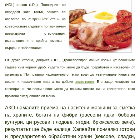
(HDL) и лош (LDL). Последният се
определя като такъв, защото се
наслагва по вътрешните стени на
кръвоносните съдове и по този начин
предизвиква стеснявания,
възпаления и в крайна сметка -
сърдечни заболявания.
От друга страна, добрият (HDL) „транспортира" лошия извън кръвоносните
съдове към черния дроб, където той може да бъде преработен и изхвърлен от
организма. По правило наднорменото тегло води до увеличаване нивата на
лошия и намаляване нивата на добрия
холестерол
. Ето защо лекарите са
категорични, че всеки човек може да понижи нивото си на холестерол, като
промени ежедневното си меню.
АКО намалите приема на наситени мазнини за сметка
на храните, богати на фибри (овесени ядки, бобови
култури, цитрусови плодове, ягоди, брюкселско зеле),
резултатът ще бъде налице. Хапвайте по-малко готови
и предварително обработени храни (кексове, сладки,