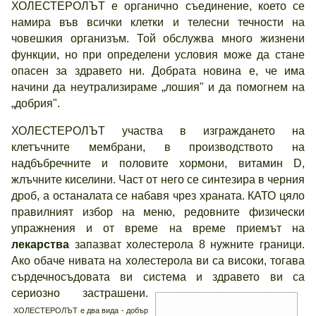
ХОЛЕСТЕРОЛЪТ е органично съединение, което се
намира във всички клетки и телесни течности на
човешкия организъм. Той обслужва много жизнени
функции, но при определени условия може да стане
опасен за здравето ни. Добрата новина е, че има
начини да неутрализираме „лошия" и да помогнем на
„добрия".
ХОЛЕСТЕРОЛЪТ участва в изграждането на
клетъчните мембрани, в производството на
надбъбречните и половите хормони, витамин D,
жлъчните киселини. Част от него се синтезира в черния
дроб, а останалата се набавя чрез храната. КАТО цяло
правилният избор на меню, редовните физически
упражнения и от време на време приемът на
лекарства
запазват холестерола 8 нужните граници.
Ако обаче нивата на холестерола ви са високи, тогава
сърдечносъдовата ви система и здравето ви са
сериозно застрашени.
ХОЛЕСТЕРОЛЪТ е два вида - добър