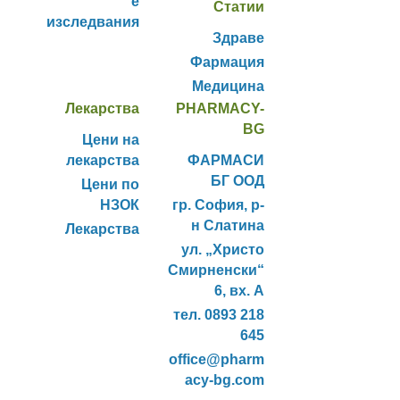
е
Статии
изследвания
Здраве
Фармация
Медицина
Лекарства
PHARMACY-
BG
Цени на
лекарства
ФАРМАСИ
БГ ООД
Цени по
НЗОК
гр. София, р-
н Слатина
Лекарства
ул. „Христо
Смирненски“
6, вх. А
тел. 0893 218
645
office@pharm
acy-bg.com