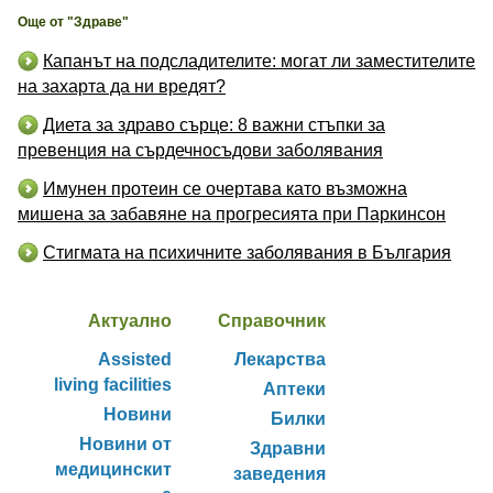
Още от "Здраве"
Капанът на подсладителите: могат ли заместителите
на захарта да ни вредят?
Диета за здраво сърце: 8 важни стъпки за
превенция на сърдечносъдови заболявания
Имунен протеин се очертава като възможна
мишена за забавяне на прогресията при Паркинсон
Стигмата на психичните заболявания в България
Актуално
Справочник
Assisted
Лекарства
living facilities
Аптеки
Новини
Билки
Новини от
Здравни
медицинскит
заведения