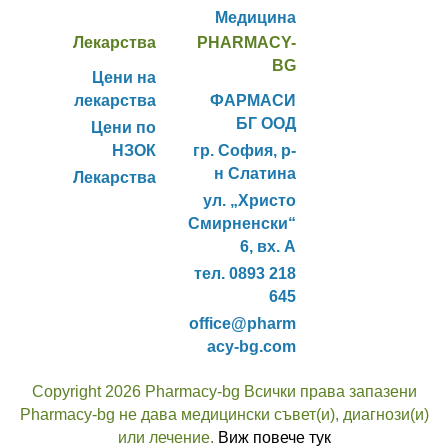
Медицина
Лекарства
PHARMACY-
BG
Цени на
лекарства
ФАРМАСИ
БГ ООД
Цени по
НЗОК
гр. София, р-
н Слатина
Лекарства
ул. „Христо
Смирненски“
6, вх. А
тел. 0893 218
645
office@pharm
acy-bg.com
Copyright 2026 Pharmacy-bg Всички права запазени
Pharmacy-bg не дава медицински съвет(и), диагнози(и)
или лечение.
Виж повече тук