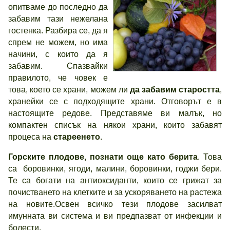
опитваме до последно да
забавим тази нежелана
гостенка. Разбира се, да я
спрем не можем, но има
начини, с които да я
забавим. Спазвайки
правилото, че човек е
това, което се храни, можем ли
да забавим старостта
,
хранейки се с подходящите храни. Отговорът е в
настоящите редове. Представяме ви малък, но
компактен списък на някои храни, които забавят
процеса на
стареенето
.
Горските плодове, познати още като берита
. Това
са боровинки, ягоди, малини, боровинки, годжи бери.
Те са богати на антиоксиданти, които се грижат за
почистването на клетките и за ускоряването на растежа
на новите.Освен всичко тези плодове засилват
имунната ви система и ви предпазват от инфекции и
болести.