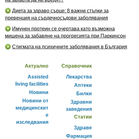
Диета за здраво сърце: 8 важни стъпки за
превенция на сърдечносъдови заболявания
Имунен протеин се очертава като възможна
мишена за забавяне на прогресията при Паркинсон
Стигмата на психичните заболявания в България
Актуално
Справочник
Assisted
Лекарства
living facilities
Аптеки
Новини
Билки
Новини от
Здравни
медицинскит
заведения
е
Статии
изследвания
Здраве
Фармация