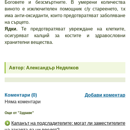
Боговете и безсмъртните. В умерени количества
виното е изключителен помощник с/у стареенето, т.к
има анти-оксиданти, които предотвратяват заболяване
на сърцето.
Ядки.
Те предотвратяват увреждане на клетките,
осигуряват калций за костите и здравословни
хранителни вещества.
Автор: Александър Недялков
Коментари (0)
Добави коментар
Няма коментари
Още от "Здраве"
Капанът на подсладителите: могат ли заместителите
на захарта да ни вредят?