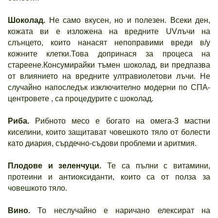
Шоколад.
Не само вкусен, но и полезен. Всеки ден,
кожата ви е изложена на вредните UVлъчи на
слънцето, които нанасят непоправими вреди в/у
кожните клетки.Това допринася за процеса на
стареене.Консумирайки тъмен шоколад, ви предпазва
от влиянието на вредните ултравиолетови лъчи. Не
случайно напоследък изключително модерни по СПА-
центровете , са процедурите с шоколад.
Риба.
Рибното месо е богато на омега-3 мастни
киселини, които защитават човешкото тяло от болести
като диария, сърдечно-съдови проблеми и аритмия.
Плодове и зеленчуци.
Те са пълни с витамини,
протеини и антиоксиданти, които са от полза за
човешкото тяло.
Вино.
То неслучайно е наричано елексират на