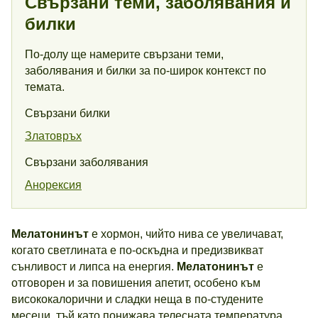
Свързани теми, заболявания и
билки
По-долу ще намерите свързани теми,
заболявания и билки за по-широк контекст по
темата.
Свързани билки
Златовръх
Свързани заболявания
Анорексия
Мелатонинът
е хормон, чийто нива се увеличават,
когато светлината е по-оскъдна и предизвикват
сънливост и липса на енергия.
Мелатонинът
е
отговорен и за повишения апетит, особено към
висококалорични и сладки неща в по-студените
месеци, тъй като понижава телесната температура.