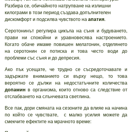
Разбира се, обичайното натрупване на излишни
килограми в този период създава допълнителен
дискомфорт и подсилва чувството на
апатия
.
Серотонинът регулира цикъла на съня и будуването,
прави ни спокойни и уравновесява настроението.
Когато обаче имаме повишен мелатонин, отделянето
на серотонин се потиска и това често води до
проблеми със съня и до депресия.
Ако пък усещате, че трудно се съсредоточавате и
задържате вниманието си върху нещо, то това
вероятно се дължи на недостатъчните количества
допамин
в организма, които отново са следствие от
отслабването на слънчевата светлина.
Все пак, дори смяната на сезоните да влияе на начина
по който се чувствате, с малко усилия можете да
смекчите ефектите на мрачното време: