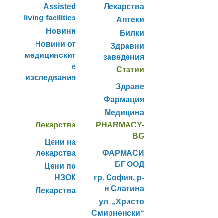
Assisted
Лекарства
living facilities
Аптеки
Новини
Билки
Новини от
Здравни
медицинскит
заведения
е
Статии
изследвания
Здраве
Фармация
Медицина
Лекарства
PHARMACY-
BG
Цени на
лекарства
ФАРМАСИ
БГ ООД
Цени по
НЗОК
гр. София, р-
н Слатина
Лекарства
ул. „Христо
Смирненски“