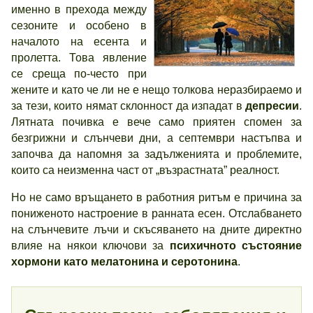
именно в прехода между
сезоните и особено в
началото на есента и
пролетта. Това явление
се среща по-често при
жените и като че ли не е нещо толкова неразбираемо и
за тези, които нямат склонност да изпадат в
депресии
.
Лятната почивка е вече само приятен спомен за
безгрижни и слънчеви дни, а септември настъпва и
започва да напомня за задълженията и проблемите,
които са неизменна част от „възрастната” реалност.
Но не само връщането в работния ритъм е причина за
пониженото настроение в ранната есен. Отслабването
на слънчевите лъчи и скъсяването на дните директно
влияе на някои ключови за
психичното състояние
хормони като мелатонина и серотонина
.