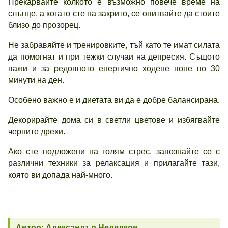
Прекарвайте колкото е възможно повече време на
слънце, а когато сте на закрито, се опитвайте да стоите
близо до прозорец.
Не забравяйте и тренировките, тъй като те имат силата
да помогнат и при тежки случаи на депресия. Същото
важи и за редовното енергично ходене поне по 30
минути на ден.
Особено важно е и диетата ви да е добре балансирана.
Декорирайте дома си в светли цветове и избягвайте
черните дрехи.
Ако сте подложени на голям стрес, запознайте се с
различни техники за релаксация и прилагайте тази,
която ви допада най-много.
Автор: Александър Недялков