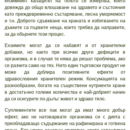
ензимният капацитет на тялото се изчерпва, което
довежда до общо влошаване на здравето и състояния
като преждевременно състаряване, лесна уморяемост
и т.н. Доброто сдъвкване на храната и избягването на
дъвките са първите неща, които трябва да направите,
за да обърнете този процес.
Ензимите могат да се набавят и от хранителни
добавки, но както при всички други дефицити в
организма, и в случая те няма да решат проблема, ако
се разчита само на тях. Нито един търговски продукт не
може да дублира позитивните ефекти от
здравословния хранителен режим. Консумацията на
разнообразни, богати на съществени нутриенти храни
в достатъчно големи количества е най-добрият начин
да си осигурите по-дълъг живот и здраво тяло.
Суплементите все пак могат да имат много добър
ефект, ако не натоварвате организма си с диета с
преобладаващо съдържание на рафинирана и готвена