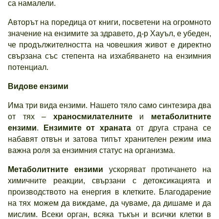
са намалели.
Авторът на поредица от книги, посветени на огромното
значение на ензимите за здравето, д-р Хауъл, е убеден,
че продължителността на човешкия живот е директно
свързана със степента на изхабяването на ензимния
потенциал.
Видове ензими
Има три вида ензими. Нашето тяло само синтезира два
от тях –
храносмилателните
и
метаболитните
ензими
.
Ензимите от храната
от друга страна се
набавят отвън и затова типът хранителен режим има
важна роля за ензимния статус на организма.
Метаболитните ензими
ускоряват протичането на
химичните реакции, свързани с детоксикацията и
производството на енергия в клетките. Благодарение
на тях можем да виждаме, да чуваме, да дишаме и да
мислим. Всеки орган, всяка тъкън и всички клетки в