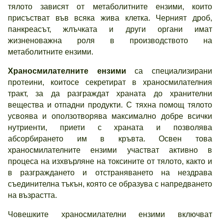
тялото зависят от метаболитните ензими, които
присъстват във всяка жива клетка. Черният дроб,
панкреасът, жлъчката и други органи имат
жизненоважна роля в производството на
метаболитните ензими.
Храносмилателните ензими
са специализирани
протеини, коитосе секретират в храносмилателния
тракт, за да разграждат храната до хранителни
вещества и отпадни продукти. С тяхна помощ тялото
усвоява и оползотворява максимално добре всички
нутриенти, приети с храната и позволява
абсорбирането им в кръвта. Освен това
храносмилателните ензими участват активно в
процеса на изхвърляне на токсините от тялото, както и
в разграждането и отстраняването на нездрава
съединителна тъкън, която се образува с напредването
на възрастта.
Човешките храносмилателни ензими включват