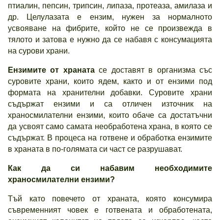
птиалин, пепсин, трипсин, липаза, протеаза, амилаза и
др. Целулазата е ензим, нужен за нормалното
усвояване на фибрите, който не се произвежда в
тялото и затова е нужно да се набавя с консумацията
на сурови храни.
Ензимите от храната
се доставят в организма със
суровите храни, които ядем, както и от ензими под
формата на хранителни добавки. Суровите храни
съдържат ензими и са отличен източник на
храносмилателни ензими, които обаче са достатъчни
да усвоят само самата необработена храна, в която се
съдържат. В процеса на готвене и обработка ензимите
в храната в по-голямата си част се разрушават.
Как да си набавим необходимите
храносмилателни ензими
?
Тъй като повечето от храната, която консумира
съвременният човек е готвената и обработената,