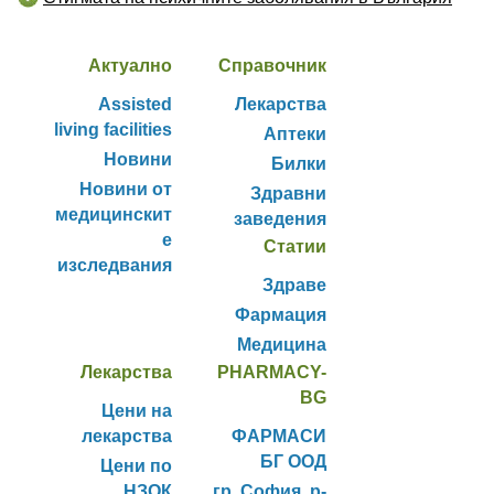
Актуално
Справочник
Assisted
Лекарства
living facilities
Аптеки
Новини
Билки
Новини от
Здравни
медицинскит
заведения
е
Статии
изследвания
Здраве
Фармация
Медицина
Лекарства
PHARMACY-
BG
Цени на
лекарства
ФАРМАСИ
БГ ООД
Цени по
НЗОК
гр. София, р-