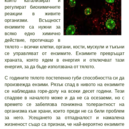
които катализират и
регулират биохимичните
реакции в живите
организми. Всъщност
ензимите са нужни за
всяко едно химично
действие, протичащо в
тялото – всички клетки, органи, кости, мускули и тъкъни
се управляват от ензимите. Ензимите превръщат
храната, която ядем в енергия и отключват тази
енергия, за да бъде използвана от тялото.
С годините тялото постепенно губи способността си да
произвежда ензими. Рязък спад в нивото на ензимите
се наблюдава горе-долу на всеки десет години. Тези
спадове в началото може и да не са осезаеми, но с
времето се забелязва понижена толерантност на
организма към храни, които преди не са били проблем
за него. Усещането за отпадналост и намалена
жизненост също са признак, че най-вероятно ензимите