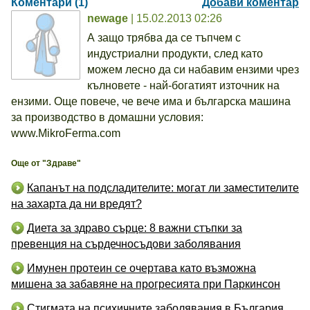
Коментари (1)
Добави коментар
newage
| 15.02.2013 02:26
А защо трябва да се тъпчем с
индустриални продукти, след като
можем лесно да си набавим ензими чрез
кълновете - най-богатият източник на
ензими. Още повече, че вече има и българска машина
за производство в домашни условия:
www.MikroFerma.com
Още от "Здраве"
Капанът на подсладителите: могат ли заместителите
на захарта да ни вредят?
Диета за здраво сърце: 8 важни стъпки за
превенция на сърдечносъдови заболявания
Имунен протеин се очертава като възможна
мишена за забавяне на прогресията при Паркинсон
Стигмата на психичните заболявания в България