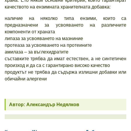
храна. Ето някои основни критерии, които гарантират
качеството на ензимната хранителната добавка:
наличие на няколко типа ензими, които са
предназначени за усвояването на различните
компоненти от храната
липаза за усвояването на мазниние
протеаза за усвояването на протеините
амилаза – за въглехидратите
съставките трябва да имат естествен, а не синтетичен
произход и да са с гарантирано високо качество
продуктът не трябва да съдържа излишни добавки или
обичайни алергени
Автор: Александър Недялков