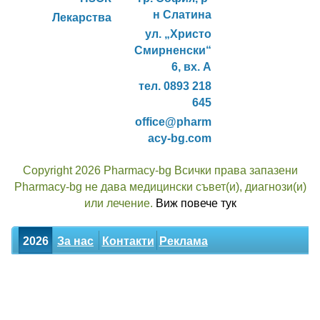
н Слатина
Лекарства
ул. „Христо
Смирненски“
6, вх. А
тел. 0893 218
645
office@pharm
acy-bg.com
Copyright 2026 Pharmacy-bg Всички права запазени
Pharmacy-bg не дава медицински съвет(и), диагнози(и)
или лечение.
Виж повече тук
2026
За нас
Контакти
Реклама
Новини
Статии
Билки
Декларация за поверителност