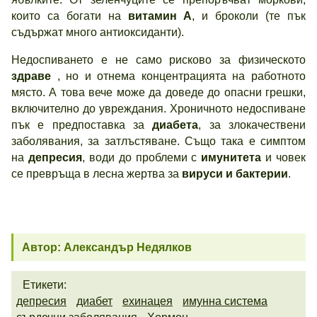
които са богати на
витамин А
, и броколи (те пък
съдържат много антиоксиданти).
Недоспиването е не само рисково за физическото
здраве
, но и отнема концентрацията на работното
място. А това вече може да доведе до опасни грешки,
включително до увреждания. Хроничното недоспиване
пък е предпоставка за
диабета
, за злокачествени
заболявания, за затлъстяване. Също така е симптом
на
депресия
, води до проблеми с
имунитета
и човек
се превръща в лесна жертва за
вируси и бактерии
.
Автор: Александър Недялков
Етикети:
депресия
диабет
ехинацея
имунна система