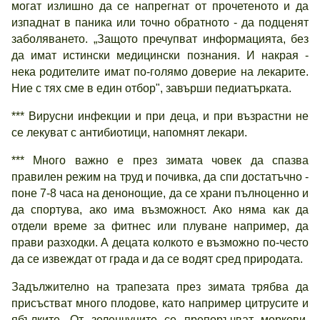
могат излишно да се напрегнат от прочетеното и да
изпаднат в паника или точно обратното - да подценят
заболяването. „Защото пречупват информацията, без
да имат истински медицински познания. И накрая -
нека родителите имат по-голямо доверие на лекарите.
Ние с тях сме в един отбор", завърши педиатърката.
*** Вирусни инфекции и при деца, и при възрастни не
се лекуват с антибиотици, напомнят лекари.
*** Много важно е през зимата човек да спазва
правилен режим на труд и почивка, да спи достатъчно -
поне 7-8 часа на денонощие, да се храни пълноценно и
да спортува, ако има възможност. Ако няма как да
отдели време за фитнес или плуване например, да
прави разходки. А децата колкото е възможно по-често
да се извеждат от града и да се водят сред природата.
Задължително на трапезата през зимата трябва да
присъстват много плодове, като например цитрусите и
ябълките. От зеленчуците се препоръчват моркови,