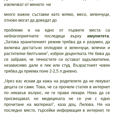
изключват от менюто ни
много важни съставки като мляко, месо, зеленчуци,
отново могат да доведат до
проблеми и на едно от първите места са
неблагоприятните последици върху
имунитета
.
„Затова хранителният режим трябва да е разумен, да
включва достатъчн оплодове и зеленчуци, млечни и
растителни белтъчини", изброи доцентката. Не бива да
се забравя, че течностите си остават задължителни,
независимо дали е пек или студ. Възрастният човек
трябва да приема поне 2-2,5 л дневно.
„Чрез вас искам да кажа на родителите да не лекуват
децата си сами. Това, че са прочели статия в интернет
по някакъв въпрос, не ги прави лекари. Нека да се
просвещават, но медицината не се учи с едно
прочитане на материал", каза доц. Лилова. Не на
последно място, търсейки информация в интернет, те