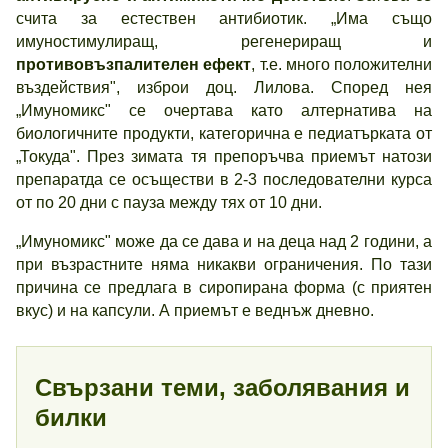
счита за естествен антибиотик. „Има също
имуностимулиращ, регенериращ и
противовъзпалителен ефект
, т.е. много положителни
въздействия", изброи доц. Лилова. Според нея
„Имуномикс" се очертава като алтернатива на
биологичните продукти, категорична е педиатърката от
„Токуда". През зимата тя препоръчва приемът натози
препаратда се осъществи в 2-3 последователни курса
от по 20 дни с пауза между тях от 10 дни.
„Имуномикс" може да се дава и на деца над 2 години, а
при възрастните няма никакви ограничения. По тази
причина се предлага в сиропирана форма (с приятен
вкус) и на капсули. А приемът е веднъж дневно.
Свързани теми, заболявания и
билки