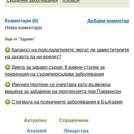
сърдечни заболявания
Хормон
Коментари (0)
Добави коментар
Няма коментари
Още от "Здраве"
Капанът на подсладителите: могат ли заместителите
на захарта да ни вредят?
Диета за здраво сърце: 8 важни стъпки за
превенция на сърдечносъдови заболявания
Имунен протеин се очертава като възможна
мишена за забавяне на прогресията при Паркинсон
Стигмата на психичните заболявания в България
Актуално
Справочник
Assisted
Лекарства