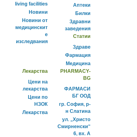
living facilities
Аптеки
Новини
Билки
Новини от
Здравни
медицинскит
заведения
е
Статии
изследвания
Здраве
Фармация
Медицина
Лекарства
PHARMACY-
BG
Цени на
лекарства
ФАРМАСИ
БГ ООД
Цени по
НЗОК
гр. София, р-
н Слатина
Лекарства
ул. „Христо
Смирненски“
6, вх. А