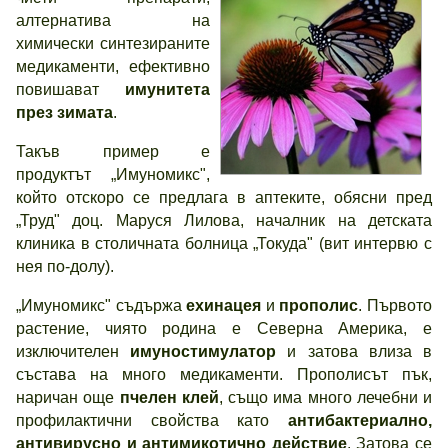
алтернатива на
химически синтезираните
медикаменти, ефективно
повишават
имунитета
през зимата
.
Такъв пример е
продуктът „Имуномикс",
който отскоро се предлага в аптеките, обясни пред
„Труд" доц. Маруся Лилова, началник на детската
клиника в столичната болница „Токуда" (вит интервю с
нея по-долу).
„Имуномикс" съдържа
ехинацея
и
прополис
. Първото
растение, чиято родина е Северна Америка, е
изключителен
имуностимулатор
и затова влиза в
състава на много медикаменти. Прополисът пък,
наричан още
пчелен клей
, също има много лечебни и
профилактични свойства като
антибактериално,
антивирусно и антимикотично действие
. Затова се