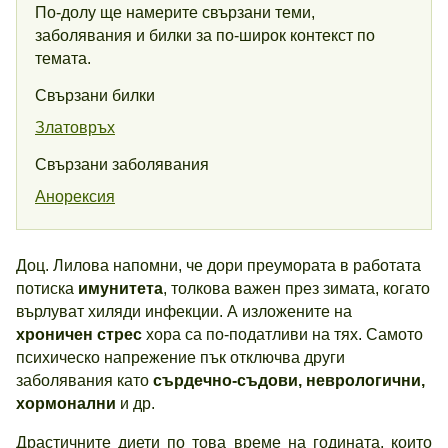
По-долу ще намерите свързани теми,
заболявания и билки за по-широк контекст по
темата.
Свързани билки
Златовръх
Свързани заболявания
Анорексия
Доц. Лилова напомни, че дори преумората в работата
потиска
имунитета
, толкова важен през зимата, когато
върлуват хиляди инфекции. А изложените на
хроничен стрес
хора са по-податливи на тях. Самото
психическо напрежение пък отключва други
заболявания като
сърдечно-съдови, неврологични,
хормонални
и др.
Драстичните диети по това време на годината, които