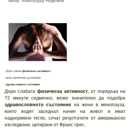
Автор: Александър Недялков
Дори слабата
физическа активност
може значително да подобри
здравословното състояние
Дори слабата
физическа активност
, от порядъка на
72 минути седмично, може значително да подобри
здравословното състояние
на жени в менопауза,
които водят заседнал начин на живот и имат
наднормено тегло, сочат резултатите от американско
изследване, цитирани от Франс прес.