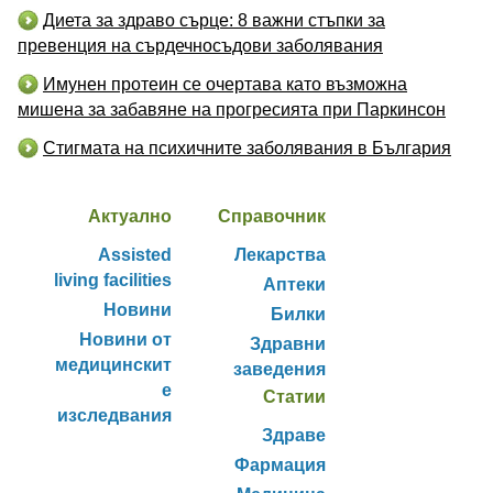
Диета за здраво сърце: 8 важни стъпки за
превенция на сърдечносъдови заболявания
Имунен протеин се очертава като възможна
мишена за забавяне на прогресията при Паркинсон
Стигмата на психичните заболявания в България
Актуално
Справочник
Assisted
Лекарства
living facilities
Аптеки
Новини
Билки
Новини от
Здравни
медицинскит
заведения
е
Статии
изследвания
Здраве
Фармация