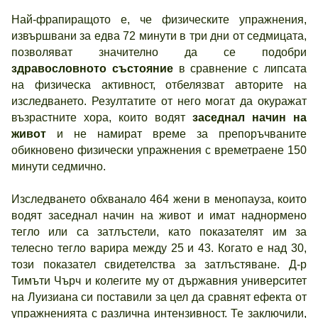
Най-фрапиращото е, че физическите упражнения,
извършвани за едва 72 минути в три дни от седмицата,
позволяват значително да се подобри
здравословното състояние
в сравнение с липсата
на физическа активност, отбелязват авторите на
изследването. Резултатите от него могат да окуражат
възрастните хора, които водят
заседнал начин на
живот
и не намират време за препоръчваните
обикновено физически упражнения с времетраене 150
минути седмично.
Изследването обхванало 464 жени в менопауза, които
водят заседнал начин на живот и имат наднормено
тегло или са затлъстели, като показателят им за
телесно тегло варира между 25 и 43. Когато е над 30,
този показател свидетелства за затлъстяване. Д-р
Тимъти Чърч и колегите му от държавния университет
на Луизиана си поставили за цел да сравнят ефекта от
упражненията с различна интензивност. Те заключили,