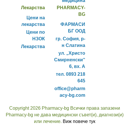
Медицина
Лекарства
PHARMACY-
BG
Цени на
лекарства
ФАРМАСИ
БГ ООД
Цени по
НЗОК
гр. София, р-
н Слатина
Лекарства
ул. „Христо
Смирненски“
6, вх. А
тел. 0893 218
645
office@pharm
acy-bg.com
Copyright 2026 Pharmacy-bg Всички права запазени
Pharmacy-bg не дава медицински съвет(и), диагнози(и)
или лечение.
Виж повече тук