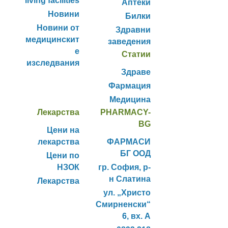
living facilities
Аптеки
Новини
Билки
Новини от
Здравни
медицинскит
заведения
е
Статии
изследвания
Здраве
Фармация
Медицина
Лекарства
PHARMACY-
BG
Цени на
лекарства
ФАРМАСИ
БГ ООД
Цени по
НЗОК
гр. София, р-
н Слатина
Лекарства
ул. „Христо
Смирненски“
6, вх. А