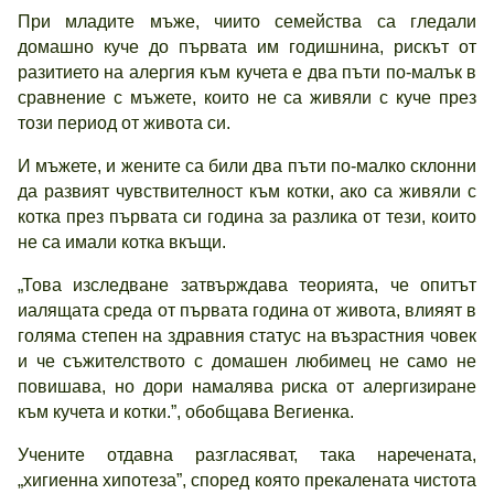
При младите мъже, чиито семейства са гледали
домашно куче до първата им годишнина, рискът от
разитието на алергия към кучета е два пъти по-малък в
сравнение с мъжете, които не са живяли с куче през
този период от живота си.
И мъжете, и жените са били два пъти по-малко склонни
да развият чувствителност към котки, ако са живяли с
котка през първата си година за разлика от тези, които
не са имали котка вкъщи.
„Това изследване затвърждава теорията, че опитът
иалящата среда от първата година от живота, влияят в
голяма степен на здравния статус на възрастния човек
и че съжителството с домашен любимец не само не
повишава, но дори намалява риска от алергизиране
към кучета и котки.”, обобщава Вегиенка.
Учените отдавна разгласяват, така наречената,
„хигиенна хипотеза”, според която прекалената чистота