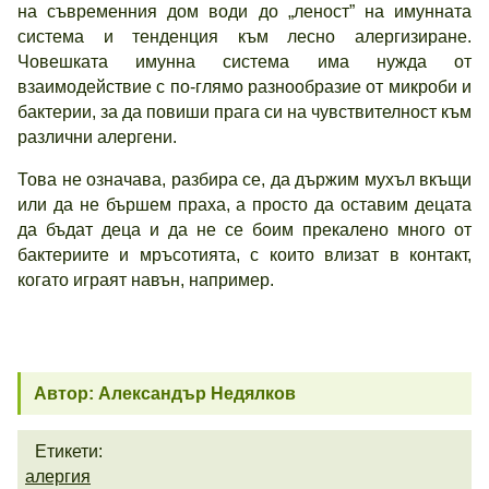
на съвременния дом води до „леност” на имунната
система и тенденция към лесно алергизиране.
Човешката имунна система има нужда от
взаимодействие с по-глямо разнообразие от микроби и
бактерии, за да повиши прага си на чувствителност към
различни алергени.
Това не означава, разбира се, да държим мухъл вкъщи
или да не бършем праха, а просто да оставим децата
да бъдат деца и да не се боим прекалено много от
бактериите и мръсотията, с които влизат в контакт,
когато играят навън, например.
Автор: Александър Недялков
Етикети:
алергия