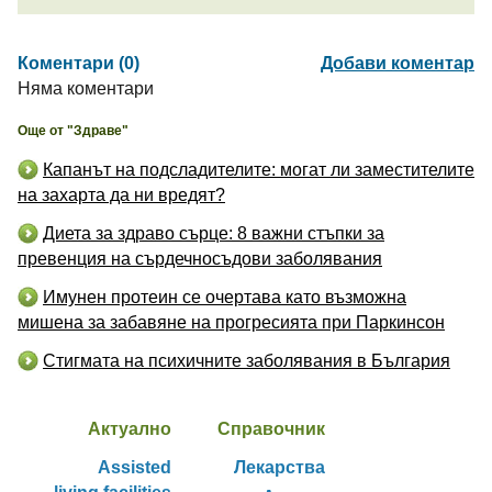
Коментари (0)
Добави коментар
Няма коментари
Още от "Здраве"
Капанът на подсладителите: могат ли заместителите
на захарта да ни вредят?
Диета за здраво сърце: 8 важни стъпки за
превенция на сърдечносъдови заболявания
Имунен протеин се очертава като възможна
мишена за забавяне на прогресията при Паркинсон
Стигмата на психичните заболявания в България
Актуално
Справочник
Assisted
Лекарства