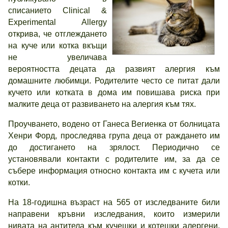
списанието Clinical &
Experimental Allergy
открива, че отглеждането
на куче или котка вкъщи
не увеличава
вероятността децата да развият алергия към
домашните любимци. Родителите често се питат дали
кучето или котката в дома им повишава риска при
малките деца от развиването на алергия към тях.
Проучването, водено от Ганеса Вегиенка от болницата
Хенри Форд, проследява група деца от раждането им
до достигането на зрялост. Периодично се
установявали контакти с родителите им, за да се
събере информация относно контакта им с кучета или
котки.
На 18-годишна възраст на 565 от изследваните били
направени кръвни изследвания, които измерили
нивата на антитела към кучешки и котешки алергени.