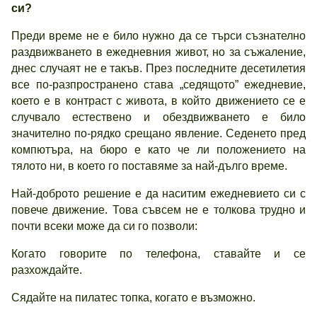
си?
Преди време не е било нужно да се търси съзнателно
раздвижването в ежедневния живот, но за съжаление,
днес случаят не е такъв. През последните десетилетия
все по-разпространено става „седящото” ежедневие,
което е в контраст с живота, в който движението се е
случвало естествено и обездвижването е било
значително по-рядко срещано явление. Седенето пред
компютъра, на бюро е като че ли положението на
тялото ни, в което го поставяме за най-дълго време.
Най-доброто решение е да наситим ежедневието си с
повече движение. Това съвсем не е толкова трудно и
почти всеки може да си го позволи:
Когато говорите по телефона, ставайте и се
разхождайте.
Сядайте на пилатес топка, когато е възможно.