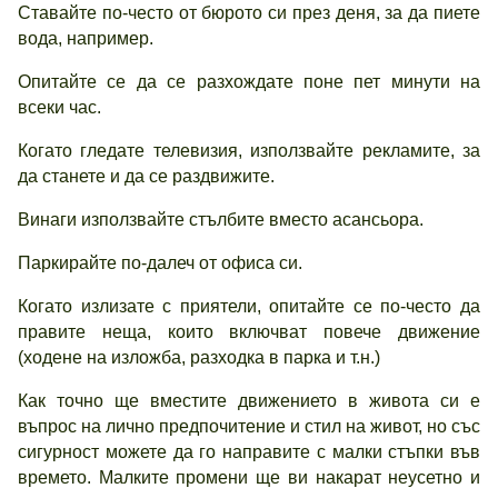
Ставайте по-често от бюрото си през деня, за да пиете
вода, например.
Опитайте се да се разхождате поне пет минути на
всеки час.
Когато гледате телевизия, използвайте рекламите, за
да станете и да се раздвижите.
Винаги използвайте стълбите вместо асансьора.
Паркирайте по-далеч от офиса си.
Когато излизате с приятели, опитайте се по-често да
правите неща, които включват повече движение
(ходене на изложба, разходка в парка и т.н.)
Как точно ще вместите движението в живота си е
въпрос на лично предпочитение и стил на живот, но със
сигурност можете да го направите с малки стъпки във
времето. Малките промени ще ви накарат неусетно и