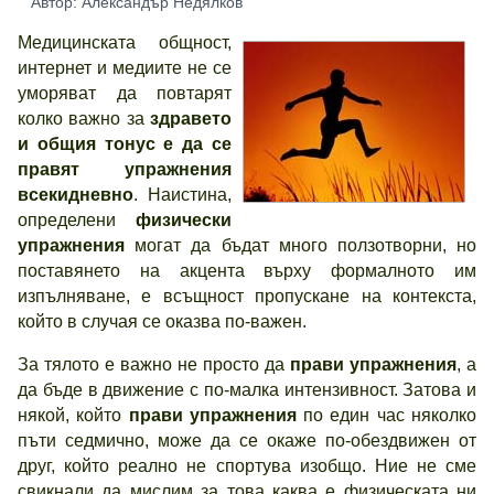
Автор: Александър Недялков
Медицинската общност,
интернет и медиите не се
уморяват да повтарят
колко важно за
здравето
и общия тонус е да се
правят упражнения
всекидневно
. Наистина,
определени
физически
упражнения
могат да бъдат много ползотворни, но
поставянето на акцента върху формалното им
изпълняване, е всъщност пропускане на контекста,
който в случая се оказва по-важен.
За тялото е важно не просто да
прави упражнения
, а
да бъде в движение с по-малка интензивност. Затова и
някой, който
прави упражнения
по един час няколко
пъти седмично, може да се окаже по-обездвижен от
друг, който реално не спортува изобщо. Ние не сме
свикнали да мислим за това каква е физическата ни