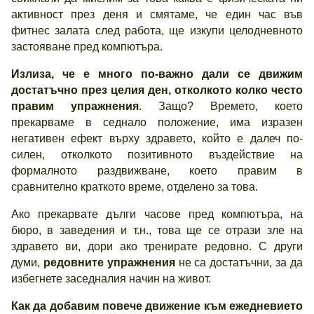
активност през деня и смятаме, че един час във
фитнес залата след работа, ще изкупи целодневното
застояване пред компютъра.
Излиза, че е много по-важно дали се движим
достатъчно през целия ден, отколкото колко често
правим упражнения
. Защо? Времето, което
прекарваме в седнало положение, има изразен
негативен ефект върху здравето, който е далеч по-
силен, отколкото позитивното въздействие на
формалното раздвижване, което правим в
сравнително краткото време, отделено за това.
Ако прекарвате дълги часове пред компютъра, на
бюро, в заведения и т.н., това ще се отрази зле на
здравето ви, дори ако тренирате редовно. С други
думи,
редовните упражнения
не са достатъчни, за да
избегнете заседналия начин на живот.
Как да добавим повече движение към ежедневието