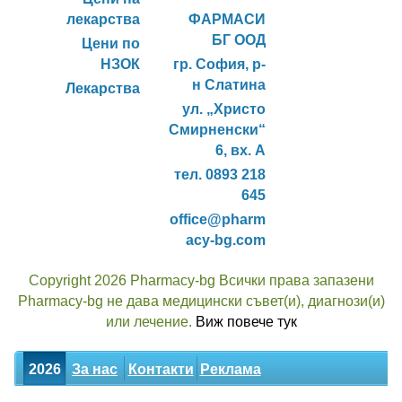
лекарства
ФАРМАСИ
БГ ООД
Цени по
НЗОК
гр. София, р-
н Слатина
Лекарства
ул. „Христо
Смирненски“
6, вх. А
тел. 0893 218
645
office@pharm
acy-bg.com
Copyright 2026 Pharmacy-bg Всички права запазени
Pharmacy-bg не дава медицински съвет(и), диагнози(и)
или лечение.
Виж повече тук
2026
За нас
Контакти
Реклама