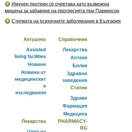
Имунен протеин се очертава като възможна
мишена за забавяне на прогресията при Паркинсон
Стигмата на психичните заболявания в България
Актуално
Справочник
Assisted
Лекарства
living facilities
Аптеки
Новини
Билки
Новини от
Здравни
медицинскит
заведения
е
Статии
изследвания
Здраве
Фармация
Медицина
Лекарства
PHARMACY-
BG
Цени на