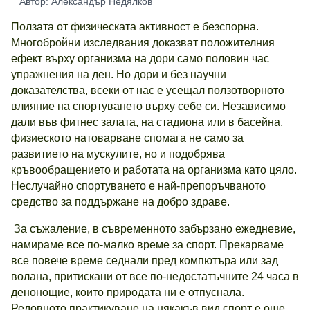
Автор: Александър Недялков
Ползата от физическата активност е безспорна.
Многобройни изследвания доказват положителния
ефект върху организма на дори само половин час
упражнения на ден. Но дори и без научни
доказателства, всеки от нас е усещал ползотворното
влияние на спортуването върху себе си. Независимо
дали във фитнес залата, на стадиона или в басейна,
физиеското натоварване спомага не само за
развитието на мускулите, но и подобрява
кръвообращението и работата на организма като цяло.
Неслучайно спортуването е най-препоръчваното
средство за поддържане на добро здраве.
За съжаление, в съвременното забързано ежедневие,
намираме все по-малко време за спорт. Прекарваме
все повече време седнали пред компютъра или зад
волана, притискани от все по-недостатъчните 24 часа в
денонощие, които природата ни е отпуснала.
Редовното практикуване на някакъв вид спорт е още