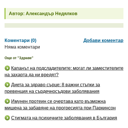
Автор: Александър Недялков
Коментари (0)
Добави коментар
Няма коментари
Още от "Здраве"
Капанът на подсладителите: могат ли заместителите
на захарта да ни вредят?
Диета за здраво сърце: 8 важни стъпки за
превенция на сърдечносъдови заболявания
Имунен протеин се очертава като възможна
мишена за забавяне на прогресията при Паркинсон
Стигмата на психичните заболявания в България