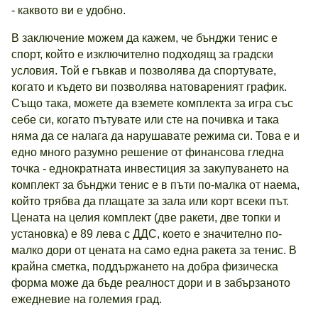
- каквото ви е удобно.
В заключение можем да кажем, че бънджи тенис е
спорт, който е изключително подходящ за градски
условия. Той е гъвкав и позволява да спортувате,
когато и където ви позволява натовареният график.
Също така, можете да вземете комплекта за игра със
себе си, когато пътувате или сте на почивка и така
няма да се налага да нарушавате режима си. Това е и
едно много разумно решение от финансова гледна
точка - еднократната инвестиция за закупуването на
комплект за бънджи тенис е в пъти по-малка от наема,
който трябва да плащате за зала или корт всеки път.
Цената на целия комплект (две ракети, две топки и
установка) е 89 лева с ДДС, което е значително по-
малко дори от цената на само една ракета за тенис. В
крайна сметка, поддържането на добра физическа
форма може да бъде реалност дори и в забързаното
ежедневие на големия град.