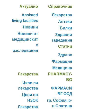
Актуално
Справочник
Assisted
Лекарства
living facilities
Аптеки
Новини
Билки
Новини от
Здравни
медицинскит
заведения
е
Статии
изследвания
Здраве
Фармация
Медицина
Лекарства
PHARMACY-
BG
Цени на
лекарства
ФАРМАСИ
БГ ООД
Цени по
НЗОК
гр. София, р-
н Слатина
Лекарства