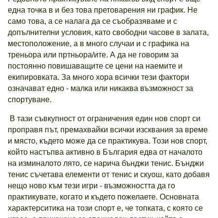
една точка в и без това претоварения ни график. Не
само това, а се налага да се съобразяваме и с
допълнителни условия, като свободни часове в залата,
местоположение, а в много случаи и с графика на
треньора или пртньора/ите. А да не говорим за
постоянно повишаващите се цени на наемите и
екипировката. За много хора всички тези фактори
означават едно - малка или никаква възможност за
спортуване.
В тази съвкупност от ограничения един нов спорт си
проправя път, премахвайки всички изсквания за време
и място, където може да се практикува. Този нов спорт,
който настъпва активно в България едва от началото
на изминалото лято, се нарича бънджи тенис. Бънджи
тенис съчетава елементи от тенис и скуош, като добавя
нещо ново към тези игри - възможността да го
практикувате, когато и където пожелаете. Основната
характерситика на този спорт е, че топката, с която се