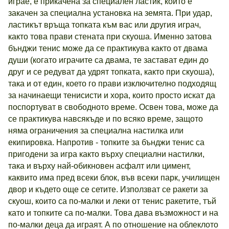
играе, е прикачена за специален ластик, който е
закачен за специална установка на земята. При удар,
ластикът връща топката към вас или другия играч,
както това прави стената при скуоша. Именно затова
бънджи тенис може да се практикува както от двама
души (когато играчите са двама, те застават един до
друг и се редуват да удрят топката, както при скуоша),
така и от един, което го прави изключително подходящ
за начинаещи тенисисти и хора, които просто искат да
поспортуват в свободното време. Освен това, може да
се практикува навсякъде и по всяко време, защото
няма ограничения за специална настилка или
екипировка. Напротив - топките за бънджи тенис са
пригодени за игра както върху специални настилки,
така и върху най-обикновен асфалт или цимент,
каквито има пред всеки блок, във всеки парк, училищен
двор и където още се сетите. Използват се ракети за
скуош, които са по-малки и леки от тенис ракетите, тъй
като и топките са по-малки. Това дава възможност и на
по-малки деца да играят. А по отношение на облеклото