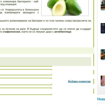
о елиминира бактериите - най-
след операция.
 от Университета в Копенхаген
да комбинирате авокадото с
тъшното размножаване на бактерии и по този начина спира прогресията на
о за лечение на рани. В бъдеще специалистите ще се опитат да създадат
то
стафилококи
, които не се лекуват дори с
антибиотици
.
Добави коментар
Нови