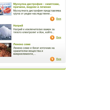
Мускулна дистрофия – симптоми,
причини, видове и лечение
Мускулната дистрофия представлява
група от редки наследствени...
Виж
Натрий
Натрий е изключително важен за
тялото електролит и йон, който...
Виж
Ленено семе
Ленено семе е богат източник на
хранителни вещества и
микроелементи,...
Виж