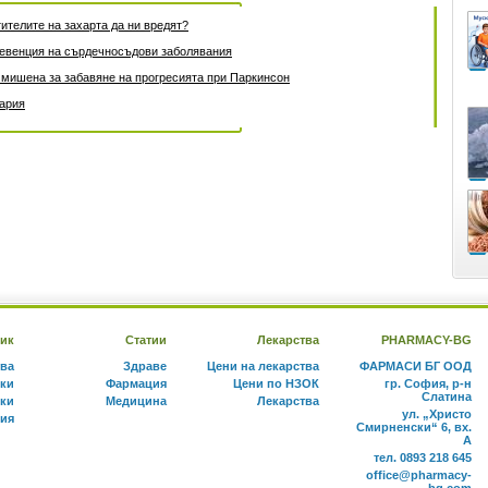
ителите на захарта да ни вредят?
превенция на сърдечносъдови заболявания
 мишена за забавяне на прогресията при Паркинсон
гария
ик
Статии
Лекарства
PHARMACY-BG
тва
Здраве
Цени на лекарства
ФАРМАСИ БГ ООД
ки
Фармация
Цени по НЗОК
гр. София, р-н
Слатина
ки
Медицина
Лекарства
ул. „Христо
ния
Смирненски“ 6, вх.
А
тел. 0893 218 645
office@pharmacy-