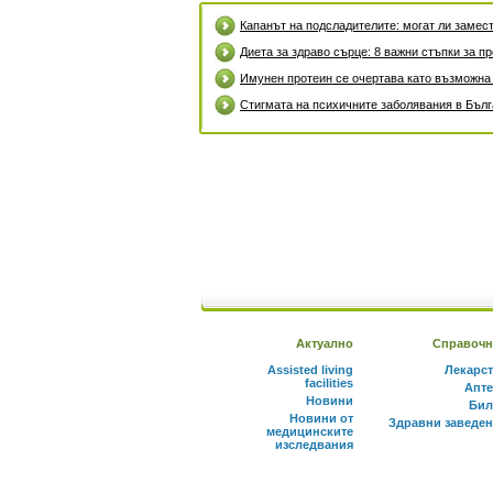
Капанът на подсладителите: могат ли замест
Диета за здраво сърце: 8 важни стъпки за 
Имунен протеин се очертава като възможна
Стигмата на психичните заболявания в Бъл
Актуално
Справочн
Assisted living
Лекарс
facilities
Апте
Новини
Бил
Новини от
Здравни заведе
медицинските
изследвания