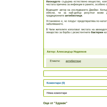
Авокадото
съдържа естествено вещество, коет
честата причина за инфекции в раните, особено 
Водещият автор на изследването Джеймс Хелър
обясни, че за най-добър резултат може 
традиционните
антибиотици
.
Установено е, че плодът предотвратява по-ната
заболяването.
В Чили жителите използват листата на авокадот
лекарство за борба с резистентните
бактерии
ка
Автор: Александър Недялков
Етикети:
антибиотици
Коментари (0)
Няма коментари
Още от "Здраве"