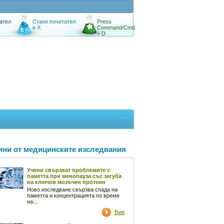
ател
Стани почитател
Press
в X
Command/Cmd
+ D
ини от медицинските изследвания
Учени свързват проблемите с
паметта при менопауза със загуба
на ключов мозъчен протеин
Ново изследване свързва спада на
паметта и концентрацията по време
на...
Виж