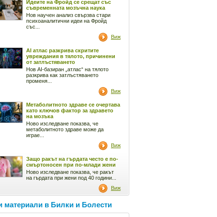
Идеите на Фройд се срещат със
съвременната мозъчна наука
Нов научен анализ свързва стари
психоаналитични идеи на Фройд
със...
Виж
AI атлас разкрива скритите
увреждания в тялото, причинени
от затлъстяването
Нов AI-базиран „атлас“ на тялото
разкрива как затлъстяването
променя...
Виж
Метаболитното здраве се очертава
като ключов фактор за здравето
на мозъка
Ново изследване показва, че
метаболитното здраве може да
играе...
Виж
Защо ракът на гърдата често е по-
смъртоносен при по-млади жени
Ново изследване показва, че ракът
на гърдата при жени под 40 години...
Виж
 материали в Билки и Болести