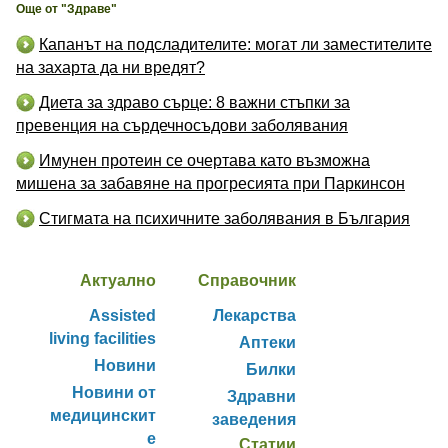
Още от "Здраве"
Капанът на подсладителите: могат ли заместителите
на захарта да ни вредят?
Диета за здраво сърце: 8 важни стъпки за
превенция на сърдечносъдови заболявания
Имунен протеин се очертава като възможна
мишена за забавяне на прогресията при Паркинсон
Стигмата на психичните заболявания в България
Актуално
Справочник
Assisted
Лекарства
living facilities
Аптеки
Новини
Билки
Новини от
Здравни
медицинскит
заведения
е
Статии