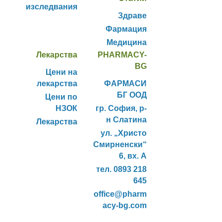
изследвания
Здраве
Фармация
Медицина
Лекарства
PHARMACY-
BG
Цени на
лекарства
ФАРМАСИ
БГ ООД
Цени по
НЗОК
гр. София, р-
н Слатина
Лекарства
ул. „Христо
Смирненски“
6, вх. А
тел. 0893 218
645
office@pharm
acy-bg.com