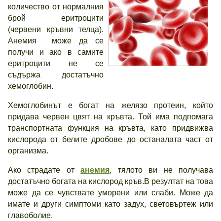
количество от нормалния
брой еритроцити
(червени кръвни телца).
Анемия може да се
получи и ако в самите
еритроцити не се
съдържа достатъчно
хемоглобин.
Хемоглобинът е богат на желязо протеин, който
придава червен цвят на кръвта. Той има подпомага
транспортната функция на кръвта, като придвижва
кислорода от белите дробове до останалата част от
организма.
Ако страдате от
анемия
, тялото ви не получава
достатъчно богата на кислород кръв.В резултат на това
може да се чувствате уморени или слаби. Може да
имате и други симптоми като задух, световъртеж или
главоболие.