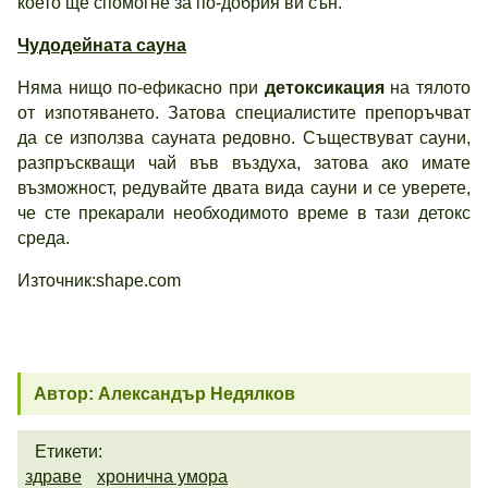
което ще спомогне за по-добрия ви сън.
Чудодейната сауна
Няма нищо по-ефикасно при
детоксикация
на тялото
от изпотяването. Затова специалистите препоръчват
да се използва сауната редовно. Съществуват сауни,
разпръскващи чай във въздуха, затова ако имате
възможност, редувайте двата вида сауни и се уверете,
че сте прекарали необходимото време в тази детокс
среда.
Източник:shape.com
Автор: Александър Недялков
Етикети:
здраве
хронична умора