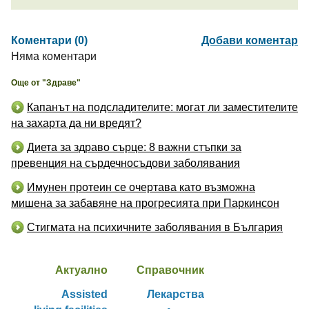
Коментари (0)
Добави коментар
Няма коментари
Още от "Здраве"
Капанът на подсладителите: могат ли заместителите
на захарта да ни вредят?
Диета за здраво сърце: 8 важни стъпки за
превенция на сърдечносъдови заболявания
Имунен протеин се очертава като възможна
мишена за забавяне на прогресията при Паркинсон
Стигмата на психичните заболявания в България
Актуално
Справочник
Assisted
Лекарства