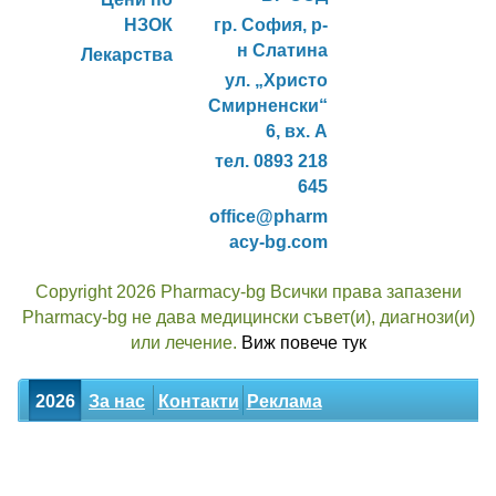
НЗОК
гр. София, р-
н Слатина
Лекарства
ул. „Христо
Смирненски“
6, вх. А
тел. 0893 218
645
office@pharm
acy-bg.com
Copyright 2026 Pharmacy-bg Всички права запазени
Pharmacy-bg не дава медицински съвет(и), диагнози(и)
или лечение.
Виж повече тук
2026
За нас
Контакти
Реклама
Новини
Статии
Билки