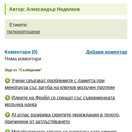
Автор: Александър Недялков
Етикети:
тютюнопушене
Коментари (0)
Добави коментар
Няма коментари
Още от "Съобщения"
Учени свързват проблемите с паметта при
менопауза със загуба на ключов мозъчен протеин
Идеите на Фройд се срещат със съвременната
мозъчна наука
AI атлас разкрива скритите увреждания в тялото,
причинени от затлъстяването
Метаболитното здраве се очертава като ключов