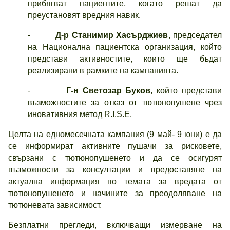
прибягват пациентите, когато решат да
преустановят вредния навик.
-
Д-р Станимир Хасърджиев
, председател
на Национална пациентска организация, който
представи активностите, които ще бъдат
реализирани в рамките на кампанията.
-
Г-н Светозар Буков
, който представи
възможностите за отказ от тютюнопушене чрез
иновативния метод R.I.S.E.
Целта на едномесечната кампания (9 май- 9 юни) е да
се информират активните пушачи за рисковете,
свързани с тютюнопушенето и да се осигурят
възможности за консултации и предоставяне на
актуална информация по темата за вредата от
тютюнопушенето и начините за преодоляване на
тютюневата зависимост.
Безплатни прегледи, включващи измерване на