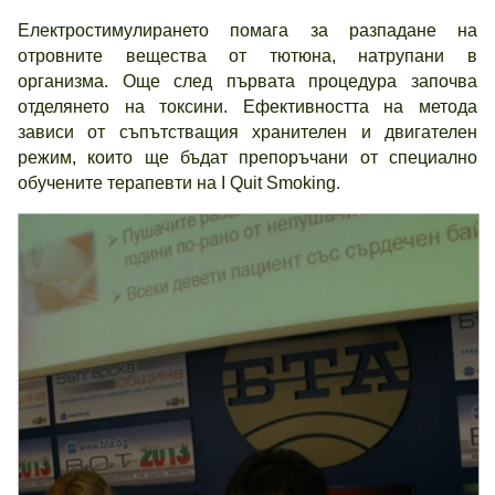
Електростимулирането помага за разпадане на
отровните вещества от тютюна, натрупани в
организма. Още след първата процедура започва
отделянето на токсини. Ефективността на метода
зависи от съпътстващия хранителен и двигателен
режим, които ще бъдат препоръчани от специално
обучените терапевти на I Quit Smoking.