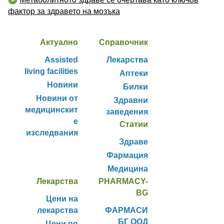
фактор за здравето на мозъка
Актуално
Справочник
Assisted
Лекарства
living facilities
Аптеки
Новини
Билки
Новини от
Здравни
медицинскит
заведения
е
Статии
изследвания
Здраве
Фармация
Медицина
Лекарства
PHARMACY-
BG
Цени на
лекарства
ФАРМАСИ
БГ ООД
Цени по