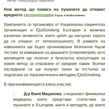
Автор: Александър Недялков
Нов метод ще помага на пушачите да откажат
вредното
тютюнопушене
бързо и безболезнено.
Кампанията се организира от Национална пациентска
организация и IQuitSmoking България и включва
различни активности, които целят да насърчат хората
да се откажат от тютюнопушенето. В рамките на
кампанията ще бъдат организирани безплатни бързи
тестове за измерване на дишането (спирометрия), като
желаещите ще получат и безплатна консултация за
новия метод за отказване от вредния навик. Всички
изследвали се ще получат талон за отстъпка за
подлагане на терапевтичната методика IQuitSmoking.
В пресконференцията взеха участие:
-
Д-р Ваня Мацанова
, специалист физикална
медицина, която представи статистика за
пушачите в България, както и методите, до които