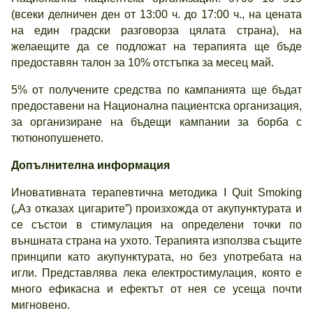
(всеки делничен ден от 13:00 ч. до 17:00 ч., на цената
на един градски разговорза цялата страна), на
желаещите да се подложат на терапията ще бъде
предоставян талон за 10% отстъпка за месец май.
5% от получените средства по кампанията ще бъдат
предоставени на Национална пациентска организация,
за организиране на бъдещи кампании за борба с
тютюнопушенето.
Допълнителна информация
Иновативната терапевтична методика I Quit Smoking
(„Аз отказах цигарите”) произхожда от акупунктурата и
се състои в стимулация на определени точки по
външната страна на ухото. Терапията използва същите
принципи като акупунктурата, но без употребата на
игли. Представлява лека електростимулация, която е
много ефикасна и ефектът от нея се усеща почти
мигновено.