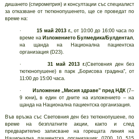
дишането (спирометрия) и консултации със специалист
за отказване от тютюнопушенето, ще се проведат по
време на:
·
15 май 2013 г.
, от 10:00 до 16:00 часа по
време на
Изложението Булмедика/Булдентал
,
на щанда на Национална пациентска
организация (D23).
·
31 май 2013 г.
(Световния ден без
тютюнопушене) в парк „Борисова градина”, от
11:00 до 15:00 часа.
·
Изложение „Мисия здраве” пред НДК
(7–
9 юни)
,
в един от дните на изложението – на
щанда на Национална пациентска организация.
Във връзка със Световния ден без тютюнопушене, по
време на безплатните акции, както и след
предварително записване на горещата линия на
Национална пациентска организация: 0700 10 515