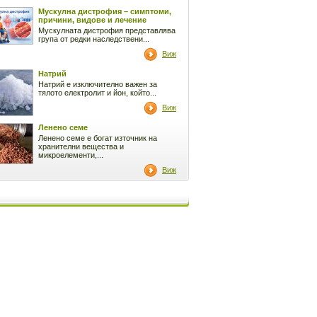
Мускулна дистрофия – симптоми,
причини, видове и лечение
Мускулната дистрофия представлява
група от редки наследствени...
Виж
Натрий
Натрий е изключително важен за
тялото електролит и йон, който...
Виж
Ленено семе
Ленено семе е богат източник на
хранителни вещества и
микроелементи,...
Виж