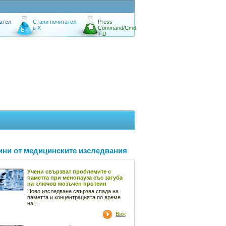
ател
Стани почитател
Press
в X
Command/Cmd
+ D
ини от медицинските изследвания
Учени свързват проблемите с
паметта при менопауза със загуба
на ключов мозъчен протеин
Ново изследване свързва спада на
паметта и концентрацията по време
на...
Виж