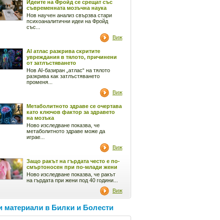
Идеите на Фройд се срещат със
съвременната мозъчна наука
Нов научен анализ свързва стари
психоаналитични идеи на Фройд
със...
Виж
AI атлас разкрива скритите
увреждания в тялото, причинени
от затлъстяването
Нов AI-базиран „атлас“ на тялото
разкрива как затлъстяването
променя...
Виж
Метаболитното здраве се очертава
като ключов фактор за здравето
на мозъка
Ново изследване показва, че
метаболитното здраве може да
играе...
Виж
Защо ракът на гърдата често е по-
смъртоносен при по-млади жени
Ново изследване показва, че ракът
на гърдата при жени под 40 години...
Виж
 материали в Билки и Болести