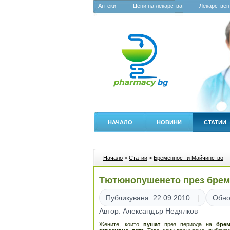
Аптеки
Цени на лекарства
Лекарствен
НАЧАЛО
НОВИНИ
СТАТИИ
Начало
>
Статии
>
Бременност и Майчинство
Тютюнопушенето през бреме
Публикувана: 22.09.2010
Обно
Автор: Александър Недялков
Жените, които
пушат
през периода на
брем