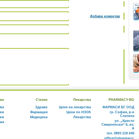
Добави коментар
ик
Статии
Лекарства
PHARMACY-BG
тва
Здраве
Цени на лекарства
ФАРМАСИ БГ ООД
ки
Фармация
Цени по НЗОК
гр. София, р-н
Слатина
ки
Медицина
Лекарства
ул. „Христо
ния
Смирненски“ 6, вх.
А
тел. 0893 218 645
office@pharmacy-