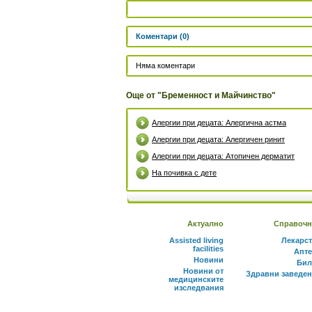
Коментари (0)
Няма коментари
Още от "Бременност и Майчинство"
Алергии при децата: Алергична астма
Алергии при децата: Алергичен ринит
Алергии при децата: Атопичен дерматит
На почивка с дете
Актуално
Справочн
Assisted living
Лекарс
facilities
Апте
Новини
Бил
Новини от
Здравни заведе
медицинските
изследвания