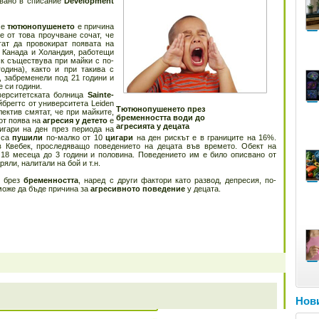
увано в списание
Development
че
тютюнопушенето
е причина
е от това проучване сочат, че
гат да провокират появата на
т Канада и Холандия, работещи
ск съществува при майки с по-
одина), както и при такива с
, забременели под 21 години и
 си години.
верситетската болница
Sainte-
брегтс от университета Leiden
Тютюнопушенето през
ектив смятат, че при майките,
бременността води до
от поява на
агресия у детето
е
агресията у децата
игари на ден през периода на
 са
пушили
по-малко от 10
цигари
на ден рискът е в границите на 16%.
в Квебек, проследяващо поведението на децата във времето. Обект на
 18 месеца до 3 години и половина. Поведението им е било описвано от
ряли, налитали на бой и т.н.
о
брез
бременността
, наред с други фактори като развод, депресия, по-
може да бъде причина за
агресивното поведение
у децата.
Нови