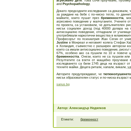
агресивно дете
. Това сочи проучване, публик
and
Psychopathology
.
Докато предходните изследвания са доказвали, 
за раждане на бебе с по-ниско тегло, то даннит
майките, които пушат през
бременността
, мо
агресивно поведение у малчуганите. Учените о
по проекта, са установили, че допълнителен ри
нисък социален доход (под 40000 долара на г
антисоциално поведение, отпаднали от училище
употребявали наркотични вещества в млажежките
Професорът по психиатрия Жан Сегин от уни
Justine
в Монреал и неговият колега Стефан Хай
в Холандия, съвместно с разширен авторски кол
които са имали антисоциално поведение, рискът 
67%, особено ако са пушили по 10 и повече ц
бременността
. Онези, които не са пушили или
Резултатите са взети от мащабно проучване 
изследването са били 1745 деца на възраст от
техните майки. Децата ритали, хапали, викали, уд
Авторите предупреждават, че
тютюнопушенет
нисък образователен статус и по-ниска възраст 
sanus.bg
Автор: Александър Недялков
Етикети:
бременност