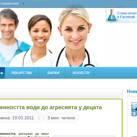
 справочник
Стани почит
в Facebook
ЛЕКАРСТВА
БИЛКИ
БОЛЕСТИ
Нов
нността води до агресията у децата
вена: 19.01.2011
3 мин. четене
енността
, рискуват да имат