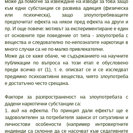
може да помогне за извеждане на изводи за това защо
към едни субстанции се развива адикция (физическа
или психическа), защо злоупотребяващите
предпочитат ефекта на някои пред ефекта на други и
пр. И още повече: мотивът за експериментиране е един
от основните при поведение от типа - злоупотреба с
вещества и следователно по-непознатите наркотици в
много случаи са не по-малко привлекателни.
Може да се каже обаче, че съдържанието на научните
публикации по въпроса на този етап е обусловено
преди всичко от (1), т. е. описват се и се изследват
предимно психоактивни вещества, чиято злоупотреба
е достатъчно често срещана.
Фактори за разпространеност на злоупотребата с
дадени наркотични субстанции са:
1.
вид на ефекта.
По принцип дали ефектът ще е
задоволителен за потребителя зависи от ситуативни и
личностови особености (например интровертните
индивиди са склонни да се насочват към седативните