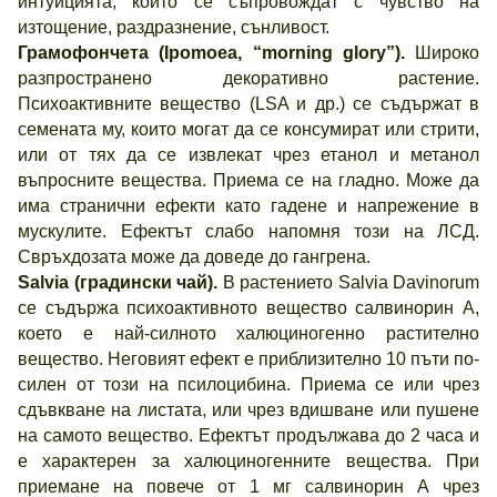
интуицията, които се съпровождат с чувство на
изтощение, раздразнение, сънливост.
Грамофончета (Ipomoea, “morning glory”).
Широко
разпространено декоративно растение.
Психоактивните вещество (LSA и др.) се съдържат в
семената му, които могат да се консумират или стрити,
или от тях да се извлекат чрез етанол и метанол
въпросните вещества. Приема се на гладно. Може да
има странични ефекти като гадене и напрежение в
мускулите. Ефектът слабо напомня този на ЛСД.
Свръхдозата може да доведе до гангрена.
Salvia (градински чай).
В растението Salvia Davinorum
се съдържа психоактивното вещество салвинорин А,
което е най-силното халюциногенно растително
вещество. Неговият ефект е приблизително 10 пъти по-
силен от този на псилоцибина. Приема се или чрез
сдъвкване на листата, или чрез вдишване или пушене
на самото вещество. Ефектът продължава до 2 часа и
е характерен за халюциногенните вещества. При
приемане на повече от 1 мг салвинорин А чрез