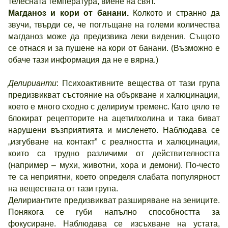
телесната температура, виене на свят.
Магданоз и кори от банани.
Колкото и странно да
звучи, твърди се, че поглъщане на големи количества
магданоз може да предизвика леки видения. Същото
се отнася и за пушене на кори от банани. (Възможно е
обаче тази информация да не е вярна.)
Делирианти
: Психоактивните вещества от тази група
предизвикват състояние на объркване и халюцинации,
което е много сходно с делириум тременс. Като цяло те
блокират рецепторите на ацетилхолина и така биват
нарушени възприятията и мисленето. Наблюдава се
„изгубване на контакт” с реалността и халюцинации,
които са трудно различими от действителността
(например – мухи, животни, хора и демони). По-често
те са неприятни, което определя слабата популярност
на веществата от тази група.
Делириантите предизвикват разширяване на зениците.
Понякога се губи напълно способността за
фокусиране. Наблюдава се изсъхване на устата,