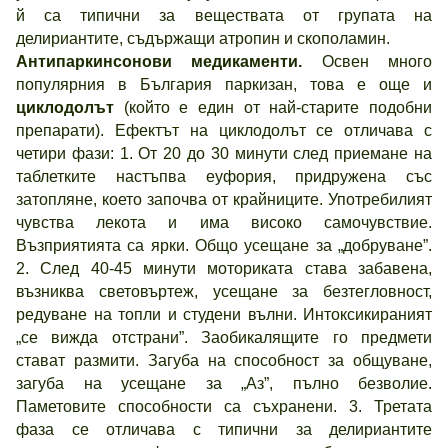
й са типични за веществата от групата на
делириантите, съдържащи атропин и скополамин.
Антипаркинсонови медикаменти.
Освен много
популярния в България паркизан, това е още и
циклодолът
(който е един от най-старите подобни
препарати). Ефектът на циклодолът се отличава с
четири фази: 1. От 20 до 30 минути след приемане на
таблетките настъпва еуфория, придружена със
затопляне, което започва от крайниците. Употребилият
чувства лекота и има високо самочувствие.
Възприятията са ярки. Общо усещане за „добруване”.
2. След 40-45 минути моториката става забавена,
възниква световъртеж, усещане за безтегловност,
редуване на топли и студени вълни. Интоксикираният
„се вижда отстрани”. Заобикалящите го предмети
стават размити. Загуба на способност за общуване,
загуба на усещане за „Аз”, пълно безволие.
Паметовите способности са съхранени. 3. Третата
фаза се отличава с типични за делириантите