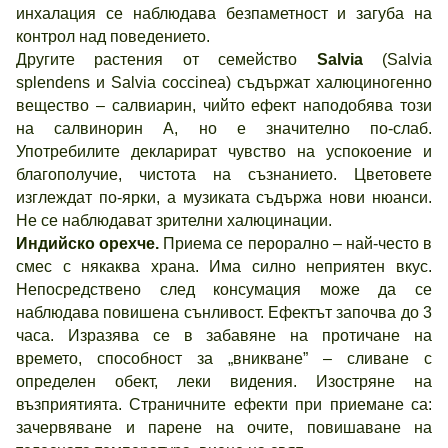
инхалация се наблюдава безпаметност и загуба на
контрол над поведението.
Другите растения от семейство
Salvia
(Salvia
splendens и Salvia coccinea) съдържат халюциногенно
вещество – салвиарин, чийто ефект наподобява този
на салвинорин А, но е значително по-слаб.
Употребилите декларират чувство на успокоение и
благополучие, чистота на съзнанието. Цветовете
изглеждат по-ярки, а музиката съдържа нови нюанси.
Не се наблюдават зрителни халюцинации.
Индийско орехче.
Приема се перорално – най-често в
смес с някаква храна. Има силно неприятен вкус.
Непосредствено след консумация може да се
наблюдава повишена сънливост. Ефектът започва до 3
часа. Изразява се в забавяне на протичане на
времето, способност за „вникване” – сливане с
определен обект, леки видения. Изостряне на
възприятията. Страничните ефекти при приемане са:
зачервяване и парене на очите, повишаване на