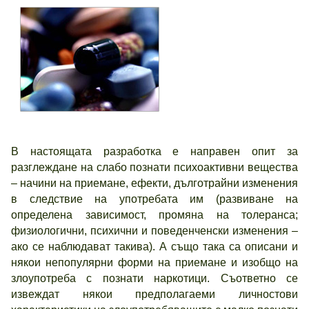
В настоящата разработка е направен опит за
разглеждане на слабо познати психоактивни вещества
– начини на приемане, ефекти, дълготрайни изменения
в следствие на употребата им (развиване на
определена зависимост, промяна на толеранса;
физиологични, психични и поведенченски изменения –
ако се наблюдават такива). А също така са описани и
някои непопулярни форми на приемане и изобщо на
злоупотреба с познати наркотици. Съответно се
извеждат някои предполагаеми личностови