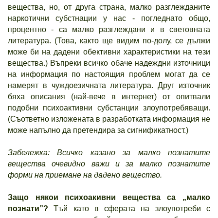
вещества, но, от друга страна, малко разглежданите
наркотични субстнации у нас - погледнато общо,
процентно - са малко разглеждани и в световната
литература. (Това, както ще видим по-долу, се дължи
може би на дадени обективни характеристики на тези
вещества.) Въпреки всичко обаче надеждни източници
на информация по настоящия проблем могат да се
намерят в чуждоезичната литература. Друг източник
бяха описания (най-вече в интернет) от опитвали
подобни психоактивни субстанции злоупотребяващи.
(Съответно изложената в разработката информация не
може напълно да претендира за сигнификатност.)
Забележка: Всичко казано за малко познатите
вещества очевидно важи и за малко познатите
форми на приемане на дадено вещество.
Защо някои психоакивни вещества са „малко
познати”?
Тъй като в сферата на злоупотреби с