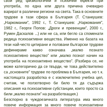
свой ред физиологични и психични ефекти при
употреба, по една или друга причина очевидно
варират в различни региони на света. Така в основните
трудове в тази сфера в България (Т. Станкушев:
„Наркомании”, 1992 г., Т. Станкушев: „Наркомания”,
1982 г., Георги Попов: „Дроги и превенции”, 2000 г.,
Румен Даскалов ...) или не са, или бегло са споменати
редица психоактивни вещества. Именно на базата на
тези най-често цитирани и ползвани български трудове
дефинираме какво означава „малко познато
психоактивно вещество” или „малко познат начин на
употреба на психоактивно вещество”. (Разбира се, не
може категорично да се твърди, че това действително
са „основните” трудове по проблема в България, но т. к.
настоящата разработка е с изключително учебна цел,
считам, че ползотворно би било тя да съдържа
описания на психоактивни субстанции, които просто са
били „малко познати” на разработващия.)
Безспорно в чуждоезичната литература има много
повече информация за много повече психоактивни