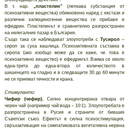
В т. нар.
„пластелин”
(лепкава субстанция от
психоактивни вещества) обикновено наред с екстази и
различни халюциногенни вещества се прибавя и
ефедрин. Пластелинът е сравнително разпространен
на нелегалния пазар в България.
Също така се наблюдават злоупотреби с
Тусирол
–
сироп за суха кашлица. Психоактивната съставка в
сиропа (ако изобщо може да се каже, че това е
психоактивно вещество) е ефедринът. Взима се около
една-трета до една-втора от количеството в
шишенцето на гладно и в следващите 30 до 60 минути
не се приемат течности и храна.
Стимуланти
:
Чифир (чефир).
Силно концентрирана отвара от
черен чай (например чай:вода – 10:1). Злоупотребата е
разпространена в Русия и страните от бившия
Съветски съюз. Ефектът е силна психостимулация,
свръхактивация на симпатиковата вегетативна нервна