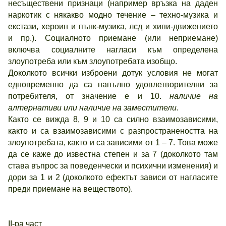
несъществени признаци (например връзка на даден
наркотик с някакво модно течение – техно-музика и
екстази, хероин и пънк-музика, лсд и хипи-движението
и пр.). Социалното приемане (или неприемане)
включва социалните нагласи към определена
злоупотреба или към злоупотребата изобщо.
Доколкото всички изброени дотук условия не могат
едновременно да са напълно удовлетворителни за
потребителя, от значение е и 10.
наличие на
алтернативи или наличие на заместители
.
Както се вижда 8, 9 и 10 са силно взаимозависими,
както и са взаимозависими с разпространеността на
злоупотребата, както и са зависими от 1 – 7. Това може
да се каже до известна степен и за 7 (доколкото там
става въпрос за поведенчески и психични изменения) и
дори за 1 и 2 (доколкото ефектът зависи от нагласите
преди приемане на веществото).
ІІ-ра част