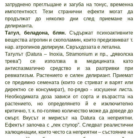
затруднено преглъщане и загуба на тонус, временна
импотентност. Тези странични ефекти могат да
продължат до няколко дни след приемане на
делирианта.
Татул, беладона, блян.
Съдържат психоактивните
вещества атропин и скополамин, които предизвикват т.
нар. атропинов делириум. Свръхдозата е летална.
Татулът (Datura – Inoxia, Stramonium и пр., „дяволска
трева”) се използва в медицината като
антиспазматично средство и за разтривки при
ревматизъм. Растението е силен делириант. Приемат
се предимно семената (които се стриват и варят или
директно се консумират), по-рядко - изсушени листа.
Необходимата доза зависи от сорта и възрастта на
растението, но определянето й е изключително
критично, т. к. по-голямо количество може да доведе до
смърт. Вкусът и мирисът на Datura са неприятни.
Ефектът започва с „лек ступор”. Следват реалистични
халюцинации, които често са неприятни – състояние на