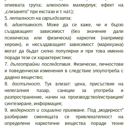
опиевата група; алкохолен махмурлук; ефект на
„слизането” при екстази и т. нат.);
5.
леталност на свръхдозата
;
6.
адиктивност
. Може да се каже, че и бързо
създаващият зависимост (без значение дали
психическа или физическа) наркотик (например
хероин), и несъздаващият зависимост (марихуана)
могат да бъдат силно популярни и при това именно
поради тези си характеристики;
7.
дълготрайни последствия
. Физически, личностови
и поведенчески изменения в следствие злоупотреба с
дадено вещество;
8.
достъпност
. Тук влизат: цена, присъствие на
нелегалния пазар, санкции за употреба и
разпространение, начин на производство/екстракция/
синтезиране, информация;
9.
модерност и социално приемане
. Под „модерност”
разбираме сменящата се привлекателност на
определени наркотични вещества поради техни