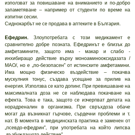
използват за повишаване на вниманието и по-добро
запаметяване – например от студенти по време на
изпитни сесии.
Сиднокарбът не се продава в аптеките в България.
Ефедрин.
Злоупотребата с този медикамент е
сравнително добре позната. Ефедринът е близък до
амфетамините, защото има - макар и слабо -
инхибиращо действие върху моноаминооксидазата /
МАО/, но е „по-безопасен” от истинските амфетамини.
Има мощно физическо въздействие – покачва
мускулния тонус, създава усещане за прилив на
енергия. Използва се като допинг. При превишаване на
максималната доза не се наблюдава покачване на
ефекта. Това е така, защото се изчерпват депата на
норадреналин в организма. При свръхдоза обаче
могат да възникнат гърчове, сърдечни проблеми и т.
нат. В момента в медицинската практика е заменен от
„псевдо-ефедрин”, при употребата на който липсва
„възбуждащото действие”.