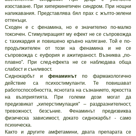
изоставане. При хиперкинетичен синдром. При нощни
напикавания. Представлява бял прах с жълто-зелени
оттенъци.
Сходен е с фенамина, но е значително по-малко
токсичен. Стимулиращият му ефект не се съпровожда
с тахикардия и повишено кръвно налягане. Той е по-
продължителен от този на фенамина и не се
съпровожда с еуфория и ажитираност. Възниква „по-
плавно”. При след-ефекта не се наблюдава обща
слабост и сънливост.
Сиднокарбът и
фенаминът
по фармакологично
действие са психостимуланти. Те повишават
работоспособността, яснотата на съзнанието, яркостта
на възприятията. При големи дози могат да
предизвикат „хиперстимулация” – раздразнителност,
тревожност, безсъние. Фенаминът предизвиква
физическа зависимост, докато сиднокарбът - само
психическа.
Както и другите амфетамини, двата препарата се