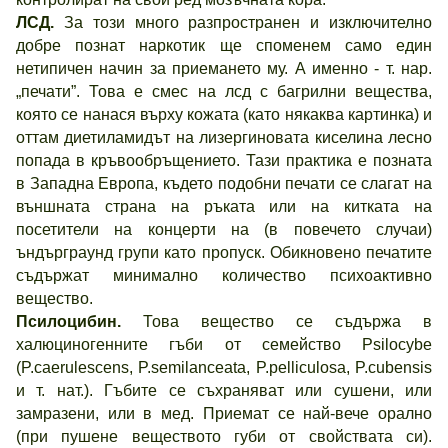
ЛСД.
За този много разпространен и изключително
добре познат наркотик ще споменем само един
нетипичен начин за приемането му. А именно - т. нар.
„печати”. Това е смес на лсд с багрилни вещества,
която се нанася върху кожата (като някаква картинка) и
оттам диетиламидът на лизергиновата киселина лесно
попада в кръвообръщението. Тази практика е позната
в Западна Европа, където подобни печати се слагат на
външната страна на ръката или на китката на
посетители на концерти на (в повечето случаи)
ъндърграунд групи като пропуск. Обикновено печатите
съдържат минимално количество психоактивно
вещество.
Псилоцибин.
Това вещество се съдържа в
халюциногенните гъби от семейство Psilocybe
(P.caerulescens, P.semilanceata, P.pelliculosa, P.cubensis
и т. нат.). Гъбите се съхраняват или сушени, или
замразени, или в мед. Приемат се най-вече орално
(при пушене веществото губи от свойствата си).