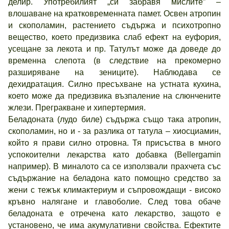
делир. Употребилият „си забравя мислите” –
влошаване на кратковременната памет. Освен атропин
и скополамин, растението съдържа и психотропно
вещество, което предизвика слаб ефект на еуфория,
усещане за лекота и пр. Татулът може да доведе до
временна слепота (в следствие на прекомерно
разширяване на зениците). Наблюдава се
дехидратация. Силно пресъхване на устната кухина,
което може да предизвика възпаление на слюнчените
жлези. Прегракване и хипертермия.
Беладоната (лудо биле) съдържа също така атропин,
скополамин, но и - за разлика от татула – хиосциамин,
който я прави силно отровна. Тя присъства в много
успокоителни лекарства като добавка (Bellergamin
например). В миналото са се използвали прахчета със
съдържание на беладона като помощно средство за
жени с тежък климактериум и съпровождащи - високо
кръвно налягане и главоболие. След това обаче
беладоната е отречена като лекарство, защото е
установено, че има акумулативни свойства. Ефектите