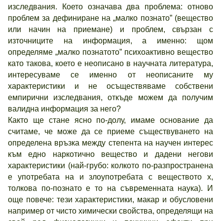
изследвания. Което означава два проблема: отново
проблем за дефиниране на „малко познато” (вещество
или начин на приемане) и проблем, свързан с
източниците на информация, а именно: щом
определяме „малко познатото” психоактивно вещество
като такова, което е неописано в научната литература,
интересуваме се именно от неописаните му
характеристики и не осъществяваме собствени
емпирични изследвания, откъде можем да получим
валидна информация за него?
Както ще стане ясно по-долу, имаме основание да
считаме, че може да се приеме съществуването на
определена връзка между степента на научен интерес
към едно наркотично вещество и дадени негови
характеристики (най-грубо: колкото по-разпространена
е употребата на и злоупотребата с веществото х,
толкова по-познато е то на съвременната наука). И
още повече: тези характеристики, макар и обусловени
например от чисто химически свойства, определящи на