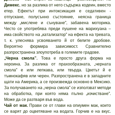
Димекс
, но за разлика от него съдържа кодеин, вместо
етер. Ефектът при интоксикация е седативен -
отпускане, полусънно състояние, неясна граница
между „мислене и сънуване”, забавена моторика.
Често се употребява преди пушене на марихуана –
има свойството на „катализатор” на ефекта на тревата,
т. к. улеснява усвояването й от белите дробове.
Вероятно формира зависимост. Сравнително
разпространена злоупотреба в големите градове.
„Черна смола”.
Това е просто друга форма на
хероина. За разлика от прахообразната, „черната
смола” е или лепкава, или твърда. Цветът й е
тъмнокафяв или черен. Разпространена е в западните
щати на Америка, а се произвежда основно в Мексико.
За получаването на „черна смола” се използват методи
на обработка, при която няма пълно „изчистване”.
Може да се разтваря във вода.
Чай от мак.
Прави се от глави на опиумен мак, които
се варят до оцветяване на водата. Горчив е на вкус.