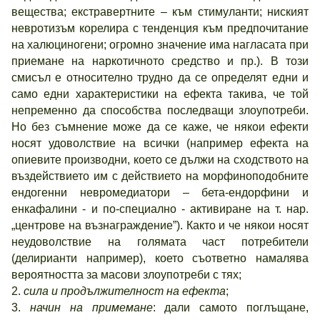
вещества; екстравертните – към стимуланти; ниският
невротизъм корелира с тенденция към предпочитание
на халюциногени; огромно значение има нагласата при
приемане на наркотичното средство и пр.). В този
смисъл е относително трудно да се определят едни и
само едни характеристики на ефекта такива, че той
непременно да способства последващи злоупотреби.
Но без съмнение може да се каже, че някои ефекти
носят удоволствие на всички (например ефекта на
опиевите производни, което се дължи на сходството на
въздействието им с действието на морфиноподобните
ендогенни невромедиатори – бета-ендорфини и
енкафалини - и по-специално - активиране на т. нар.
„центрове на възнаграждение”). Както и че някои носят
неудоволствие на голямата част потребители
(делирианти например), което съответно намалява
вероятността за масови злоупотреби с тях;
2.
сила и продължителност на ефекта
;
3.
начин на примемане
: дали самото поглъщане,