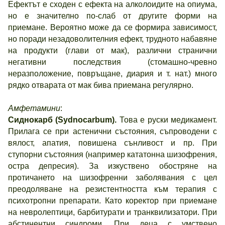
Ефектът е сходен с ефекта на алколоидите на опиума,
но е значително по-слаб от другите форми на
приемане. Вероятно може да се формира зависимост,
но поради незадоволителния ефект, трудното набавяне
на продукти (глави от мак), различни странични
негативни последствия (стомашно-чревно
неразположение, повръщане, диария и т. нат.) много
рядко отварата от мак бива приемана регулярно.
Амфетамини
:
Сиднокарб (Sydnocarbum).
Това е руски медикамент.
Прилага се при астенични състояния, съпроводени с
вялост, апатия, повишена сънливост и пр. При
ступорни състояния (например кататонна шизофрения,
остра депресия). За изкуствено обостряне на
протичането на шизофренни заболявания с цел
преодоляване на резистентността към терапия с
психотропни препарати. Като коректор при приемане
на невролептици, барбитурати и транквилизатори. При
абстинентни синдроми. При деца с умствено