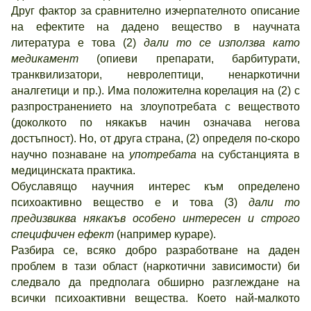
Друг фактор за сравнително изчерпателното описание
на ефектите на дадено вещество в научната
литература е това (2)
дали то се използва като
медикамент
(опиеви препарати, барбитурати,
транквилизатори, невролептици, ненаркотични
аналгетици и пр.). Има положителна корелация на (2) с
разпространението на злоупотребата с веществото
(доколкото по някакъв начин означава негова
достъпност). Но, от друга страна, (2) определя по-скоро
научно познаване на
употребата
на субстанцията в
медицинската практика.
Обуславящо научния интерес към определено
психоактивно вещество е и това (3)
дали то
предизвиква някакъв особено интересен и строго
специфичен ефект
(например кураре).
Разбира се, всяко добро разработване на даден
проблем в тази област (наркотични зависимости) би
следвало да предполага обширно разглеждане на
всички психоактивни вещества. Което най-малкото