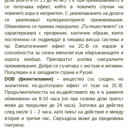
доза (която е от 15 до 40 мг), т. к. при превишаването й
се получава ефект, който в повечето случаи на
повечето хора е неприятен. С увеличаването на дозата
се увеличават халюцинаторните преживявания.
Обикновено се приема перорално. „Пътешествието” се
характеризира с прозрения, хаотични образи, които
постепенно се подреждат в някаква висша система и
пр. Емпатогенният ефект на 2С-В се изразя в
способността за силна емпатия към обкръжаващите и
хората изобщо. Препаратът усилва сексуалните
преживявания. Добре се съчетава с екстази и кетамин.
Популярен е в западните страни и Русия.
DOB (фенетиламин)
– вещество със сходен, но
значително по-дълготраен ефект от този на 2С-В.
Продължителността на въздействието му е в рамките
обикновено на 8-10 часа (но при големи дози трипът
може да продължи до 24 часа). Започва да действа
след около 1 – 2 часа, като пикът на действие е между
втория и трития час. Свръхдоза може да предизвика
гангрена.