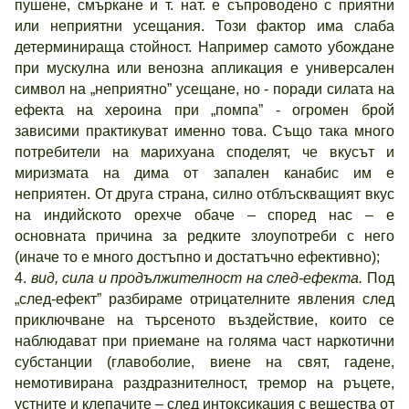
пушене, смъркане и т. нат. е съпроводено с приятни
или неприятни усещания. Този фактор има слаба
детерминираща стойност. Например самото убождане
при мускулна или венозна апликация е универсален
символ на „неприятно” усещане, но - поради силата на
ефекта на хероина при „помпа” - огромен брой
зависими практикуват именно това. Също така много
потребители на марихуана споделят, че вкусът и
миризмата на дима от запален канабис им е
неприятен. От друга страна, силно отблъскващият вкус
на индийското орехче обаче – според нас – е
основната причина за редките злоупотреби с него
(иначе то е много достъпно и достатъчно ефективно);
4.
вид, сила и продължителност на след-ефекта.
Под
„след-ефект” разбираме отрицателните явления след
приключване на търсеното въздействие, които се
наблюдават при приемане на голяма част наркотични
субстанции (главоболие, виене на свят, гадене,
немотивирана раздразнителност, тремор на ръцете,
устните и клепачите – след интоксикация с вещества от