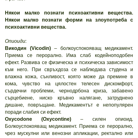
Някои малко познати психоактивни вещества.
Някои малко познати форми на злоупотреба с
психоактивни вещества.
Опиоиди
:
Викодин (Vicodin)
– болкоуспокояващ медикамент.
Приема се перорално. Има слаб кодейноподобен
ефект. Развива се физическа и психическа зависимост
към него. При свръхдоза се наблюдава студена и
влажна кожа, сънливост, която може да премине в
кома, чувство на цялостен телесен дискомфорт,
сърдечни проблеми, чернодрбона криза, забавено
сърцебиене, ниско кръвно налягане, затруднено
дишане, повръщане. Медикаментът е непопулярен
поради слабия си ефект.
Oxycodone (Oxycontine)
– силен опиоид.
Болкоуспокояващ медикамент. Приема се перорално,
чрез мускулни или венозни апликации, ректално или