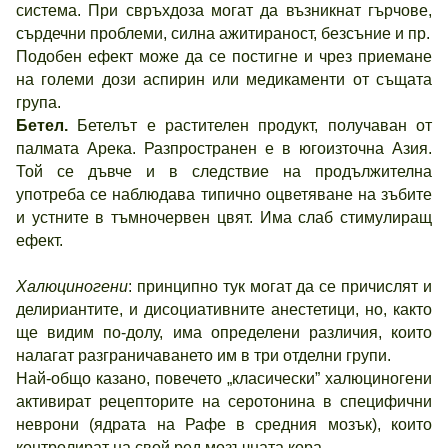
система. При свръхдоза могат да възникнат гърчове,
сърдечни проблеми, силна ажитираност, безсъние и пр.
Подобен ефект може да се постигне и чрез приемане
на големи дози аспирин или медикаменти от същата
група.
Бетел.
Бетелът е растителен продукт, получаван от
палмата Арека. Разпространен е в югоизточна Азия.
Той се дъвче и в следствие на продължителна
употреба се наблюдава типично оцветяване на зъбите
и устните в тъмночервен цвят. Има слаб стимулиращ
ефект.
Халюциногени
: принципно тук могат да се причислят и
делириантите, и дисоциативните анестетици, но, както
ще видим по-долу, има определени различия, които
налагат разграничаването им в три отделни групи.
Най-общо казано, повечето „класически” халюциногени
активират рецепторите на серотонина в специфични
неврони (ядрата на Рафе в средния мозък), които
контролират на свой ред мозъчната кора.