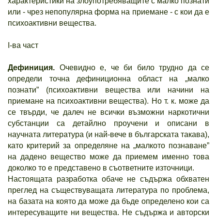
характеристики на злоупотребяващите с малко познати
или - чрез непопулярна форма на приемане - с кои да е
психоактивни вещества.
І-ва част
Дефиниция.
Очевидно е, че би било трудно да се
определи точна дефиниционна област на „малко
познати” (психоактивни вещества или начини на
приемане на психоактивни вещества). Но т. к. може да
се твърди, че далеч не всички възможни наркотични
субстанции са детайлно проучени и описани в
научната литература (и най-вече в българската такава),
като критерий за определяне на „малкото познаване”
на дадено вещество може да приемем именно това
доколко то е представено в съответните източници.
Настоящата разработка обаче не съдържа обхватен
преглед на съществуващата литература по проблема,
на базата на която да може да бъде определено кои са
интересуващите ни вещества. Не съдържа и авторски