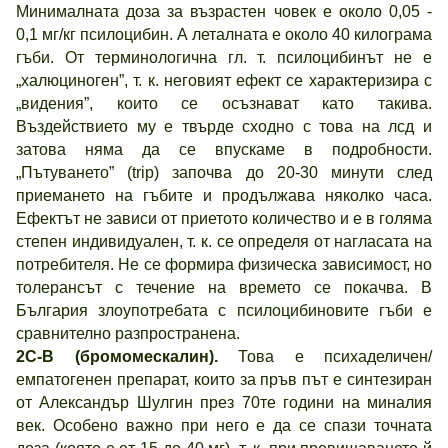
Минималната доза за възрастен човек е около 0,05 -
0,1 мг/кг псилоцибин. А леталната е около 40 килограма
гъби. От терминологична гл. т. псилоцибинът не е
„халюциноген”, т. к. неговият ефект се характеризира с
„видения”, които се осъзнават като такива.
Въздействието му е твърде сходно с това на лсд и
затова няма да се впускаме в подробности.
„Пътуването” (trip) започва до 20-30 минути след
приемането на гъбите и продължава няколко часа.
Ефектът не зависи от приетото количество и е в голяма
степен индивидуален, т. к. се определя от нагласата на
потребителя. Не се формира физическа зависимост, но
толерансът с течение на времето се покачва. В
България злоупотребата с псилоцибиновите гъби е
сравнително разпространена.
2C-B (бромомескалин).
Това е психаделичен/
емпатогенен препарат, които за пръв път е синтезиран
от Александър Шулгин през 70те години на миналия
век. Особено важно при него е да се спази точната