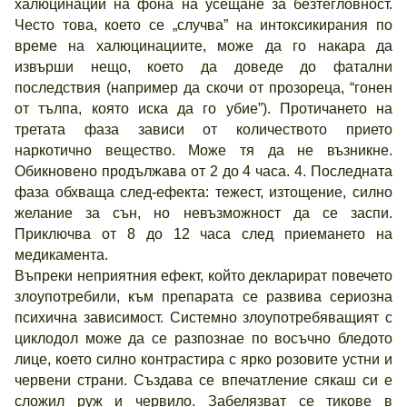
халюцинации на фона на усещане за безтегловност.
Често това, което се „случва” на интоксикирания по
време на халюцинациите, може да го накара да
извърши нещо, което да доведе до фатални
последствия (например да скочи от прозореца, “гонен
от тълпа, която иска да го убие”). Протичането на
третата фаза зависи от количеството прието
наркотично вещество. Може тя да не възникне.
Обикновено продължава от 2 до 4 часа. 4. Последната
фаза обхваща след-ефекта: тежест, изтощение, силно
желание за сън, но невъзможност да се заспи.
Приключва от 8 до 12 часа след приемането на
медикамента.
Въпреки неприятния ефект, който декларират повечето
злоупотребили, към препарата се развива сериозна
психична зависимост. Системно злоупотребяващият с
циклодол може да се разпознае по восъчно бледото
лице, което силно контрастира с ярко розовите устни и
червени страни. Създава се впечатление сякаш си е
сложил руж и червило. Забелязват се тикове в