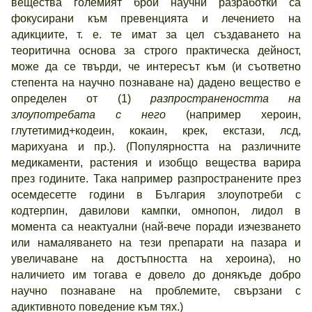
вещества големият брой научни разработки са
фокусирани към превенцията и лечението на
адикциите, т. е. те имат за цел създаването на
теоритична основа за строго практическа дейност,
може да се твърди, че интересът към (и съответно
степента на научно познаване на) дадено вещество е
определен от (1)
разпространеността на
злоупотребата с него
(например хероин,
глутетимид+кодеин, кокаин, крек, екстази, лсд,
марихуана и пр.). (Популярността на различните
медикаменти, растения и изобщо вещества варира
през годините. Така например разпространените през
осемдесетте години в България злоупотреби с
кодтерпин, давилови кампки, омнопон, лидол в
момента са неактуални (най-вече поради изчезването
или намаляването на тези препарати на пазара и
увеличаване на достъпността на хероина), но
наличието им тогава е довело до донякъде добро
научно познаване на проблемите, свързани с
адиктивното поведение към тях.)