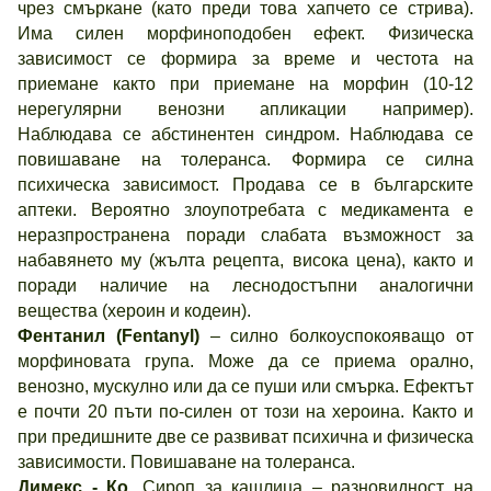
чрез смъркане (като преди това хапчето се стрива).
Има силен морфиноподобен ефект. Физическа
зависимост се формира за време и честота на
приемане както при приемане на морфин (10-12
нерегулярни венозни апликации например).
Наблюдава се абстинентен синдром. Наблюдава се
повишаване на толеранса. Формира се силна
психическа зависимост. Продава се в българските
аптеки. Вероятно злоупотребата с медикамента е
неразпространена поради слабата възможност за
набавянето му (жълта рецепта, висока цена), както и
поради наличие на леснодостъпни аналогични
вещества (хероин и кодеин).
Фентанил (Fentanyl)
– силно болкоуспокояващо от
морфиновата група. Може да се приема орално,
венозно, мускулно или да се пуши или смърка. Ефектът
е почти 20 пъти по-силен от този на хероина. Както и
при предишните две се развиват психична и физическа
зависимости. Повишаване на толеранса.
Димекс - Ко.
Сироп за кашлица – разновидност на