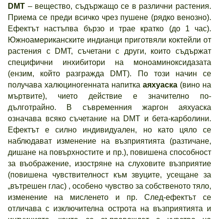
DMT
– вещество, съдържащо се в различни растения.
Приема се преди всичко чрез пушене (рядко венозно).
Ефектът настъпва бързо и трае кратко (до 1 час).
Южноамериканските индианци приготвяли коктейли от
растения с DMT, съчетани с други, които съдържат
специфични инхибитори на моноаминоксидазата
(ензим, който разгражда DMT). По този начин се
получава халюциногенната напитка
аяхуаска
(вино на
мъртвите), чието действие е значително по-
дълготрайно. В съвременния жаргон аяхуаска
означава всяко съчетание на DMT и бета-карболини.
Ефектът е силно индивидуален, но като цяло се
наблюдават изменение на възприятията (разтичане,
дишане на повърхностите и пр.), повишена способност
за въображение, изостряне на слуховите възприятие
(повишена чувствителност към звуците, усещане за
„вътрешен глас) , особено чувство за собственото тяло,
изменение на мисленето и пр. След-ефектът се
отличава с изключителна острота на възприятията и