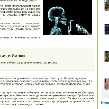
тюневи изделия ще бъде рядкост.
те, които предопределят такова
нските изследвания за опасните
следвалите забрани на пушенето
т за резултат устойчив спад в
.
са били повече от половината
бна е тенденцията и в другите
тима пуши, докато преди десет
.
ветовната тютюнева история в
ния и билки
ния и билки за по-широк контекст по темата.
както досега, докато постепенно не достигне нула. Вторият сценарий
те, запазвайки заклетите и непоклатими любители на цигарения дим. А в
огато вече е твърде неприемливо да се пуши, докато настъпи дори пълна
, пазарът на тютюн най-вероятно ще пресъхне, отбелязват от Ситигруп.
рантира печалбата на производителите въпреки намаляващия брой пушачи,
тегия няма да спаси тютюневите компании от фалит. Очаква се, че в най-
едуцират до степен, която няма да може да поддържа цигарения бизнес. В
Нови
 забави с още няколко десетилетия.