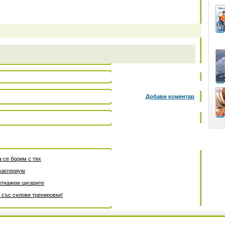
Добави коментар
а се борим с тях
мактериум
откажем цигарите
 със силови тренировки!