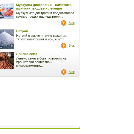
Мускулна дистрофия – симптоми,
причини, видове и лечение
Мускулната дистрофия представлява
група от редки наследствени...
Виж
Натрий
Натрий е изключително важен за
тялото електролит и йон, който...
Виж
Ленено семе
Ленено семе е богат източник на
хранителни вещества и
микроелементи,...
Виж