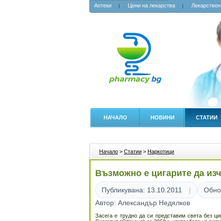
Аптеки
Цени на лекарства
Лекарствен
НАЧАЛО
НОВИНИ
СТАТИИ
Начало
>
Статии
>
Наркотици
Възможно е цигарите да изче
Публикувана: 13.10.2011
Обно
Автор: Александър Недялков
Засега е трудно да си представим света без ци