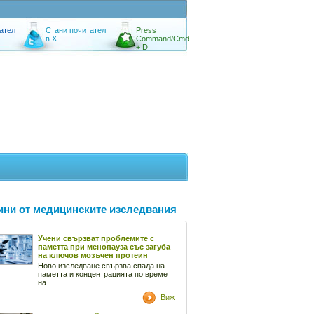
ател
Стани почитател
Press
в X
Command/Cmd
+ D
ини от медицинските изследвания
Учени свързват проблемите с
паметта при менопауза със загуба
на ключов мозъчен протеин
Ново изследване свързва спада на
паметта и концентрацията по време
на...
Виж