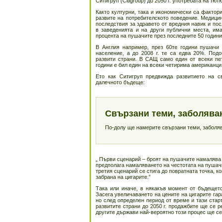
Ситигруп (Citigroup) до 2050 г. употребата на тю
Както културни, така и икономически са фактори
развите на потребителското поведение. Медици
последствия за здравето от вредния навик и по
в заведенията и на други публични места, има
процента на пушачите през последните 50 години
В Англия например, през 60те години пушачи 
население, а до 2008 г. те са едва 20%. Подо
развити страни. В САЩ само един от всеки пе
години е бил един на всеки четирима американци
Ето как Ситигруп предвижда развитието на с
далечното бъдеще:
Свързани теми, заболява
По-долу ще намерите свързани теми, заболява
„ Първи сценарий – броят на пушачите намалява 
предполага намаляването на честотата на пушачи
третия сценарий се стига до повратната точка, к
забрана на цигарите.”
Така или иначе, в някакъв момент от бъдещето
Засега увеличаването на цените на цигарите га
но след определен период от време и тази стар
развитите страни до 2050 г. продажбите ще се р
другите държави най-вероятно този процес ще се