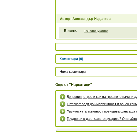
Автор: Александър Недялков
Етикети:
тютюнопушене
Коментари (0)
Няма коментари
Още от "Наркотици"
Депресия, стрес и кои са грешните начини д
Тютюнът води до импотентност и ранен кли
Физическата активност повишава шанса да 
Трудно ви е да откажете цигарите? Опитайте