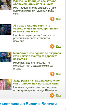
Идеите на Фройд се срещат със
съвременната мозъчна наука
Нов научен анализ свързва стари
психоаналитични идеи на Фройд
със...
Виж
AI атлас разкрива скритите
увреждания в тялото, причинени
от затлъстяването
Нов AI-базиран „атлас“ на тялото
разкрива как затлъстяването
променя...
Виж
Метаболитното здраве се очертава
като ключов фактор за здравето
на мозъка
Ново изследване показва, че
метаболитното здраве може да
играе...
Виж
Защо ракът на гърдата често е по-
смъртоносен при по-млади жени
Ново изследване показва, че ракът
на гърдата при жени под 40 години...
Виж
 материали в Билки и Болести