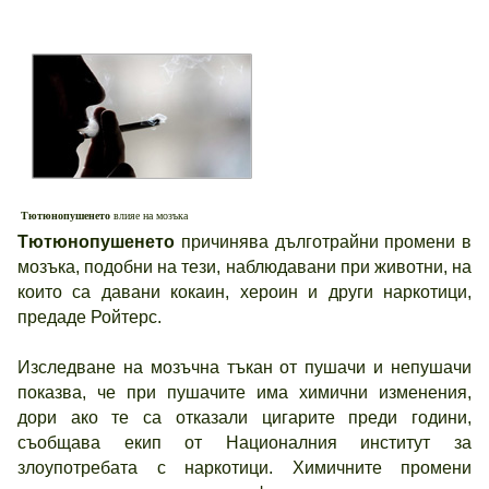
Тютюнопушенето
влияе на мозъка
Тютюнопушенето
причинява дълготрайни промени в
мозъка, подобни на тези, наблюдавани при животни, на
които са давани кокаин, хероин и други наркотици,
предаде Ройтерс.
Изследване на мозъчна тъкан от пушачи и непушачи
показва, че при пушачите има химични изменения,
дори ако те са отказали цигарите преди години,
съобщава екип от Националния институт за
злоупотребата с наркотици. Химичните промени