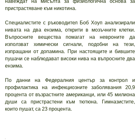
навеждат на мисълта за физиологична основа за
пристрастяване към никотина.
Специалистите с ръководител Боб Хоуп анализирали
нивата на два ензима, открити в мозъчните клетки.
Въпросните вещества помагат на невроните да
използват химически сигнали, подобни на тези,
изпращани от допамина. При настоящите и бившите
пушачи се наблюдават високи нива на въпросните два
ензима.
По данни на Федералния център за контрол и
профилактика на инфекциозните заболявания 20,9
процента от възрастните американци, или 45 милиона
души са пристрастени към тютюна. Гимназистите,
които пушат, са 23 процента.