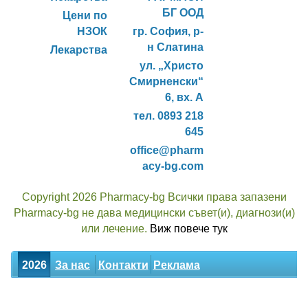
БГ ООД
Цени по
НЗОК
гр. София, р-
н Слатина
Лекарства
ул. „Христо
Смирненски“
6, вх. А
тел. 0893 218
645
office@pharm
acy-bg.com
Copyright 2026 Pharmacy-bg Всички права запазени
Pharmacy-bg не дава медицински съвет(и), диагнози(и)
или лечение.
Виж повече тук
2026
За нас
Контакти
Реклама
Новини
Статии
Билки