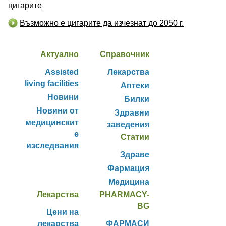
цигарите
Възможно е цигарите да изчезнат до 2050 г.
Актуално
Справочник
Assisted
Лекарства
living facilities
Аптеки
Новини
Билки
Новини от
Здравни
медицинскит
заведения
е
Статии
изследвания
Здраве
Фармация
Медицина
Лекарства
PHARMACY-
BG
Цени на
лекарства
ФАРМАСИ