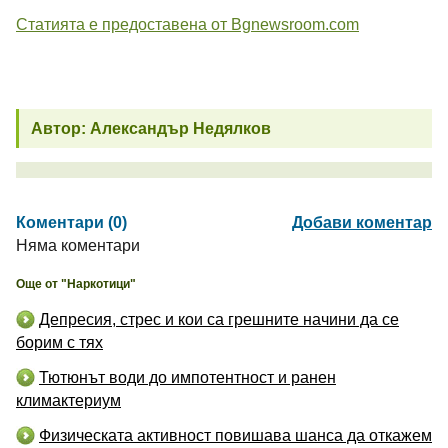
Статията е предоставена от Bgnewsroom.com
Автор: Александър Недялков
Коментари (0)
Добави коментар
Няма коментари
Още от "Наркотици"
Депресия, стрес и кои са грешните начини да се
борим с тях
Тютюнът води до импотентност и ранен
климактериум
Физическата активност повишава шанса да откажем